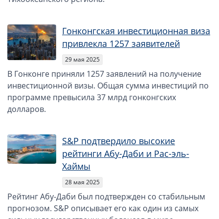
Открытие счета в платежной системе
Гонконгская инвестиционная виза
Мерчант аккаунт
привлекла 1257 заявителей
29 мая 2025
VAT номер (НДС)
В Гонконге приняли 1257 заявлений на получение
инвестиционной визы. Общая сумма инвестиций по
Проверка названий Английских компаний
программе превысила 37 млрд гонконгских
долларов.
Регистрация торговой марки в UK и в Европе
Дополнительные услуги
S&P подтвердило высокие
рейтинги Абу-Даби и Рас-эль-
Правовые услуги
Хаймы
Информация, статьи
28 мая 2025
Рейтинг Абу-Даби был подтвержден со стабильным
Способы оплаты
прогнозом. S&P описывает его как один из самых