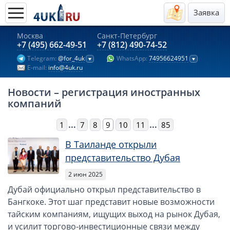
Заявка
Москва
Санкт-Петербург
Актуальные предложения 2026
+7 (495) 662-49-51
+7 (812) 490-74-52
Telegram:
@for_4uk
WhatsApp:
74956624951
Компании в Гонконге
E-mail:
info@4uk.ru
Английские компании LTD
Новости – регистрация иностранных
Киргизия (компания и счёт)
компаний
Компании в Китае
…
…
1
7
8
9
10
11
85
Kомпания в Канаде с лицензией MSB
Казахстан (компания и счёт)
В Таиланде открыли
Открытие счета в банках Казахстана
представительство Дубая
Платежная система Гонконга
2 июн 2025
Платежная система Великобритании
Дубай официально открыл представительство в
Бангкоке. Этот шаг представит новые возможности
Платежная система Маврикия
тайским компаниям, ищущих выход на рынок Дубая,
Платежная система Казахстана
и усилит торгово-инвестиционные связи между