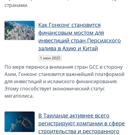
ОАЭ, Дубай (компания и счёт)
странами.
ОАЭ, Аджман (компания и счёт)
Оффшоры в Панаме
Как Гонконг становится
Оффшоры на Сейшелах
финансовым мостом для
Турция (компания и счёт)
инвестиций стран Персидского
Счёт и карта в Турции для физлиц
залива в Азию и Китай
Cчёт в Турции для компании
1 июн 2025
Счёт и карта в Киргизии для физлиц
По мере переноса внимания стран GCC в сторону
Азии, Гонконг становится важнейшей платформой
Гражданство Вануату
для инвестиций и исламского финансирования.
Гражданство Сьерра-Леоне
Этому способствует экономический статус
мегаполиса.
Европейские и резидентные компании
Английские партнерства LLP
В Таиланде активнее всего
Ирландские компании LTD
регистрируют компании в сфере
Ирландские партнерства LP
строительства и ресторанного