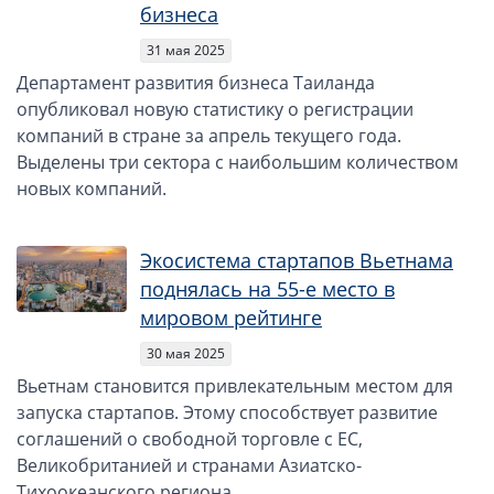
Компании в Сингапуре
бизнеса
Компании на Кипре
31 мая 2025
Канадские компании LTD
Департамент развития бизнеса Таиланда
Канадские партнерства LP
опубликовал новую статистику о регистрации
компаний в стране за апрель текущего года.
Компании в США (Флорида)
Выделены три сектора с наибольшим количеством
Оффшорные компании
новых компаний.
Оффшоры в Белизе
Экосистема стартапов Вьетнама
Оффшоры на БВО (BVI)
поднялась на 55-е место в
Оффшоры на Маршалловых Островах
мировом рейтинге
Оффшоры в Панаме
30 мая 2025
Финансовая отчетность
Вьетнам становится привлекательным местом для
запуска стартапов. Этому способствует развитие
Ликвидация зарубежных компаний
соглашений о свободной торговле с ЕС,
Великобританией и странами Азиатско-
Открытие счёта
Тихоокеанского региона.