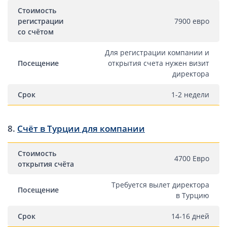
Вопросы и ответы
Стоимость
регистрации
7900 евро
Автоматический обмен информацией
со счётом
Для регистрации компании и
Контакты, схема проезда
Посещение
открытия счета нужен визит
директора
Срок
1-2 недели
8.
Cчёт в Турции для компании
Стоимость
4700 Евро
открытия счёта
Требуется вылет директора
Посещение
в Турцию
Срок
14-16 дней