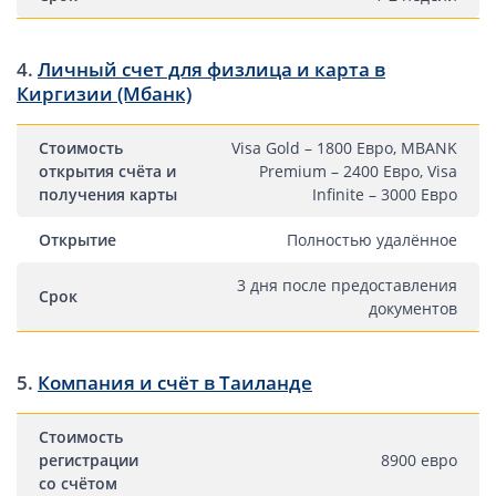
Компании в Сингапуре
Компании на Кипре
4.
Личный счет для физлица и карта в
Канадские компании LTD
Киргизии (Мбанк)
Канадские партнерства LP
Компании в США (Флорида)
Стоимость
Visa Gold – 1800 Евро, MBANK
открытия счёта и
Premium – 2400 Евро, Visa
Оффшорные компании
получения карты
Infinite – 3000 Евро
Оффшоры в Белизе
Открытие
Полностью удалённое
Оффшоры на БВО (BVI)
3 дня после предоставления
Срок
Оффшоры на Маршалловых Островах
документов
Оффшоры в Панаме
5.
Финансовая отчетность
Компания и счёт в Таиланде
Ликвидация зарубежных компаний
Стоимость
регистрации
8900 евро
со счётом
Открытие счёта