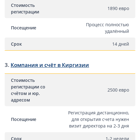
ОАЭ, Дубай (компания и счёт)
Стоимость
1890 евро
ОАЭ, Аджман (компания и счёт)
регистрации
Оффшоры в Панаме
Процесс полностью
Посещение
Оффшоры на Сейшелах
удалённый
Турция (компания и счёт)
Срок
14 дней
Счёт и карта в Турции для физлиц
Cчёт в Турции для компании
3.
Компания и счёт в Киргизии
Счёт и карта в Киргизии для физлиц
Гражданство Вануату
Стоимость
Гражданство Сьерра-Леоне
регистрации со
2500 евро
счётом и юр.
Европейские и резидентные компании
адресом
Регистрация дистанционно,
Английские партнерства LLP
Посещение
для открытия счета нужен
Ирландские компании LTD
визит директора на 2-3 дня
Ирландские партнерства LP
Срок
1-2 недели