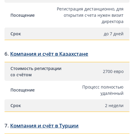
Регистрация дистанционно, для
Открытие счета в платежной системе
Посещение
открытия счета нужен визит
директора
Мерчант аккаунт
Срок
до 7 дней
VAT номер (НДС)
Проверка названий Английских компаний
6.
Компания и счёт в Казахстане
Регистрация торговой марки в UK и в Европе
Стоимость регистрации
2700 евро
со счётом
Дополнительные услуги
Процесс полностью
Посещение
удалённый
Правовые услуги
Срок
2 недели
Информация, статьи
Способы оплаты
7.
Компания и счёт в Турции