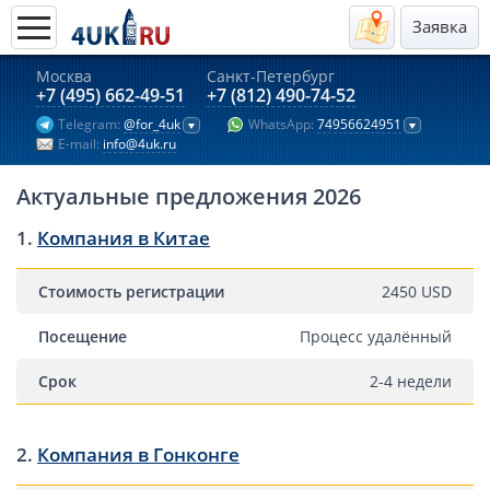
Заявка
Москва
Санкт-Петербург
Актуальные предложения 2026
+7 (495) 662-49-51
+7 (812) 490-74-52
Telegram:
@for_4uk
WhatsApp:
74956624951
Компании в Гонконге
E-mail:
info@4uk.ru
Английские компании LTD
Актуальные предложения 2026
Киргизия (компания и счёт)
Компании в Китае
1.
Компания в Китае
Kомпания в Канаде с лицензией MSB
Стоимость регистрации
2450 USD
Казахстан (компания и счёт)
Открытие счета в банках Казахстана
Посещение
Процесс удалённый
Платежная система Гонконга
Срок
2-4 недели
Платежная система Великобритании
Платежная система Маврикия
2.
Компания в Гонконге
Платежная система Казахстана