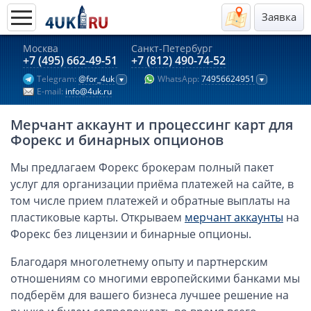
Заявка
Москва
Санкт-Петербург
Актуальные предложения 2026
+7 (495) 662-49-51
+7 (812) 490-74-52
Telegram:
@for_4uk
WhatsApp:
74956624951
Компании в Гонконге
E-mail:
info@4uk.ru
Английские компании LTD
Мерчант аккаунт и процессинг карт для
Киргизия (компания и счёт)
Форекс и бинарных опционов
Компании в Китае
Мы предлагаем Форекс брокерам полный пакет
Kомпания в Канаде с лицензией MSB
услуг для организации приёма платежей на сайте, в
Казахстан (компания и счёт)
том числе прием платежей и обратные выплаты на
Открытие счета в банках Казахстана
пластиковые карты. Открываем
мерчант аккаунты
на
Платежная система Гонконга
Форекс без лицензии и бинарные опционы.
Платежная система Великобритании
Благодаря многолетнему опыту и партнерским
Платежная система Маврикия
отношениям со многими европейскими банками мы
подберём для вашего бизнеса лучшее решение на
Платежная система Казахстана