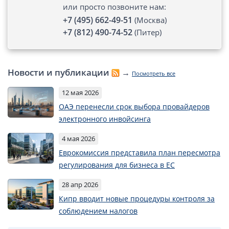
или просто позвоните нам:
Способы оплаты
+7 (495) 662-49-51
(Москва)
+7 (812) 490-74-52
(Питер)
Вопросы и ответы
Автоматический обмен информацией
Новости и публикации
→
Посмотреть все
Контакты, схема проезда
12 мая 2026
ОАЭ перенесли срок выбора провайдеров
электронного инвойсинга
4 мая 2026
Еврокомиссия представила план пересмотра
регулирования для бизнеса в ЕС
28 апр 2026
Кипр вводит новые процедуры контроля за
соблюдением налогов