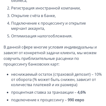
бизнеса,
Компании в Сингапуре
Регистрация иностранной компании,
Компании на Кипре
Открытие счёта в банке,
Канадские компании LTD
Канадские партнерства LP
Подключение к процессингу и открытие
мерчант аккаунта,
Компании в США (Флорида)
Оптимизация налогообложения.
Оффшорные компании
В данной сфере многие условия индивидуальны и
Оффшоры в Белизе
зависят от конкретной задачи клиента, мы можем
Оффшоры на БВО (BVI)
озвучить приблизительные расценки по
процессингу банковских карт:
Оффшоры на Маршалловых Островах
Оффшоры в Панаме
неснижаемый остаток (страховой депозит) – 10%
от оборота (% может быть снижен, зависит от
Финансовая отчетность
количества платежей и их размера)
процентная ставка за транзакции –
4,6%
Ликвидация зарубежных компаний
подключение к процессингу –
990 евро
Открытие счёта