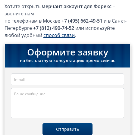
Хотите открыть
мерчант аккаунт для Форекс
–
Открытие счета в платежной системе
звоните нам
по телефонам в Москве
+7 (495) 662-49-51
и в Санкт-
Мерчант аккаунт
Петербурге
+7 (812) 490-74-52
или используйте
любой удобный
способ связи
.
Мерчант аккаунт для Форекс и бинарных опционов
Мерчант аккаунт для гемблинга
Оформите заявку
VAT номер (НДС)
на бесплатную консультацию прямо сейчас
Проверка названий Английских компаний
Регистрация торговой марки в UK и в Европе
Дополнительные услуги
Правовые услуги
Отправить
Информация, статьи