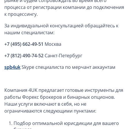
рынке и будем сопровождать во время всего
ОАЭ, Дубай (компания и счёт)
процесса от регистрации компании до подключения
ОАЭ, Аджман (компания и счёт)
к процессингу.
Оффшоры в Панаме
За индивидуальной консультацией обращайтесь к
Оффшоры на Сейшелах
нашим специалистам:
Турция (компания и счёт)
+7 (495) 662-49-51
Москва
Счёт и карта в Турции для физлиц
Cчёт в Турции для компании
+7 (812) 490-74-52
Санкт-Петербург
Счёт и карта в Киргизии для физлиц
spb4uk
Skype специалиста по мерчант аккаунтам
Гражданство Вануату
Гражданство Сьерра-Леоне
Компания 4UK предлагает готовые инструменты для
Европейские и резидентные компании
работы Форекс брокеров и бинарных опционов.
Наши услуги включают в себя, но не
Английские партнерства LLP
ограничиваются следующими пунктами:
Ирландские компании LTD
Ирландские партнерства LP
Подбор оптимальной юрисдикции для вашего