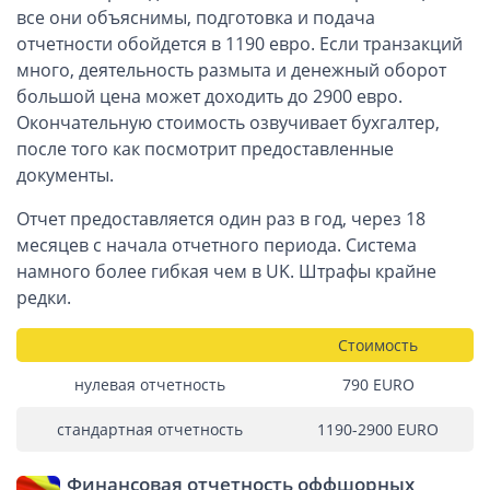
Информация, статьи
все они объяснимы, подготовка и подача
отчетности обойдется в 1190 евро. Если транзакций
Способы оплаты
много, деятельность размыта и денежный оборот
большой цена может доходить до 2900 евро.
Вопросы и ответы
Окончательную стоимость озвучивает бухгалтер,
после того как посмотрит предоставленные
Автоматический обмен информацией
документы.
Контакты, схема проезда
Отчет предоставляется один раз в год, через 18
месяцев с начала отчетного периода. Система
намного более гибкая чем в UK. Штрафы крайне
редки.
Стоимость
нулевая отчетность
790 EURО
стандартная отчетность
1190-2900 EURО
Финансовая отчетность оффшорных