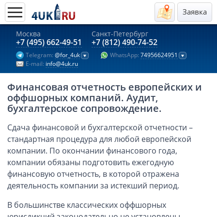
Заявка
Москва
Санкт-Петербург
Актуальные предложения 2026
+7 (495) 662-49-51
+7 (812) 490-74-52
Telegram:
@for_4uk
WhatsApp:
74956624951
Компании в Гонконге
E-mail:
info@4uk.ru
Английские компании LTD
Финансовая отчетность европейских и
Киргизия (компания и счёт)
оффшорных компаний. Аудит,
Компании в Китае
бухгалтерское сопровождение.
Kомпания в Канаде с лицензией MSB
Сдача финансовой и бухгалтерской отчетности –
Казахстан (компания и счёт)
стандартная процедура для любой европейской
Открытие счета в банках Казахстана
компании. По окончании финансового года,
компании обязаны подготовить ежегодную
Платежная система Гонконга
финансовую отчетность, в которой отражена
Платежная система Великобритании
деятельность компании за истекший период.
Платежная система Маврикия
В большинстве классических оффшорных
Платежная система Казахстана
юрисдикций законодательно не установлены