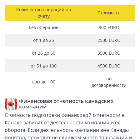
Ликвидация зарубежных компаний
Количество операций по
Стоимость
счету
Открытие счёта
без операций
900 EURО
Открытие счета в платежной системе
от 1 до 25
2500 EURО
Мерчант аккаунт
от 26 до 50
3500 EURО
VAT номер (НДС)
от 51 до 100
4500 EURО
по
Проверка названий Английских компаний
свыше 100
договоренности
Регистрация торговой марки в UK и в Европе
Финансовая отчетность канадских
компаний
Дополнительные услуги
Стоимость подготовки финансовой отчетности в
Канаде зависит от деятельности компании и её
Правовые услуги
оборота. Если деятельность компании вне Канады
понятна, проходит не слишком много транзакций и