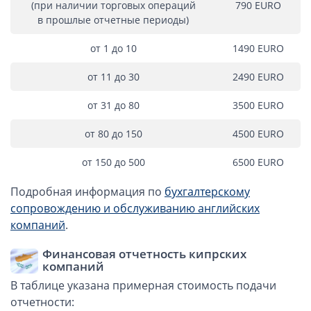
Компании в Сингапуре
(при наличии торговых операций
790 EURО
в прошлые отчетные периоды)
Компании на Кипре
Канадские компании LTD
от 1 до 10
1490 EURО
Канадские партнерства LP
от 11 до 30
2490 EURО
Компании в США (Флорида)
от 31 до 80
3500 EURО
Оффшорные компании
от 80 до 150
4500 EURО
Оффшоры в Белизе
от 150 до 500
6500 EURО
Оффшоры на БВО (BVI)
Оффшоры на Маршалловых Островах
Подробная информация по
бухгалтерскому
сопровождению и обслуживанию английских
Оффшоры в Панаме
компаний
.
Финансовая отчетность
Финансовая отчетность кипрских
компаний
Бухгалтерское сопровождение и обслуживание Английских
компаний
В таблице указана примерная стоимость подачи
отчетности:
Аудиторские и бухгалтерские услуги, сдача отчетности