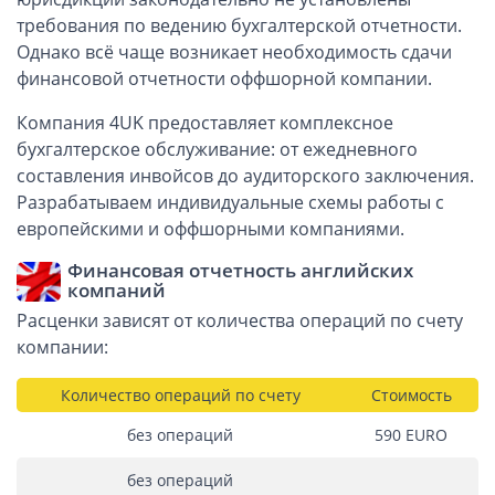
ОАЭ, Дубай (компания и счёт)
требования по ведению бухгалтерской отчетности.
ОАЭ, Аджман (компания и счёт)
Однако всё чаще возникает необходимость сдачи
Оффшоры в Панаме
финансовой отчетности оффшорной компании.
Оффшоры на Сейшелах
Компания 4UK предоставляет комплексное
Турция (компания и счёт)
бухгалтерское обслуживание: от ежедневного
Счёт и карта в Турции для физлиц
составления инвойсов до аудиторского заключения.
Разрабатываем индивидуальные схемы работы с
Cчёт в Турции для компании
европейскими и оффшорными компаниями.
Счёт и карта в Киргизии для физлиц
Финансовая отчетность английских
Гражданство Вануату
компаний
Гражданство Сьерра-Леоне
Расценки зависят от количества операций по счету
компании:
Европейские и резидентные компании
Количество операций по счету
Стоимость
Английские партнерства LLP
Ирландские компании LTD
без операций
590 EURО
Ирландские партнерства LP
без операций