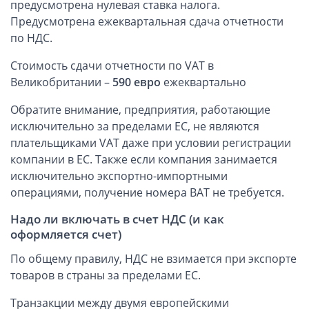
предусмотрена нулевая ставка налога.
Предусмотрена ежеквартальная сдача отчетности
Открытие счета в платежной системе
по НДС.
Мерчант аккаунт
Стоимость сдачи отчетности по VAT в
Великобритании –
590 евро
ежеквартально
VAT номер (НДС)
Обратите внимание, предприятия, работающие
VAT номер в Великобритании
исключительно за пределами EC, не являются
VAT номер на Кипре
плательщиками VAT даже при условии регистрации
компании в ЕС. Также если компания занимается
Проверка названий Английских компаний
исключительно экспортно-импортными
операциями, получение номера ВАТ не требуется.
Регистрация торговой марки в UK и в Европе
Надо ли включать в счет НДС (и как
оформляется счет)
Дополнительные услуги
По общему правилу, НДС не взимается при экспорте
Правовые услуги
товаров в страны за пределами ЕС.
Информация, статьи
Транзакции между двумя европейскими