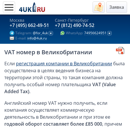
Заявка
Москва
Санкт-Петербург
Актуальные предложения 2026
+7 (495) 662-49-51
+7 (812) 490-74-52
Telegram:
@for_4uk
WhatsApp:
74956624951
Компании в Гонконге
E-mail:
info@4uk.ru
Английские компании LTD
VAT номер в Великобритании
Киргизия (компания и счёт)
Компании в Китае
Если
регистрация компании в Великобритании
была
осуществлена в целях ведения бизнеса на
Kомпания в Канаде с лицензией MSB
территории этой страны, то такая компания должна
Казахстан (компания и счёт)
получить особый номер плательщика
VAT (Value
Открытие счета в банках Казахстана
Added Tax)
.
Платежная система Гонконга
Английский номер VAT нужно получить, если
Платежная система Великобритании
компания осуществляет коммерческую
Платежная система Маврикия
деятельность в Великобритании и при этом ее
Платежная система Казахстана
годовой оборот составляет более £85 000
, причем