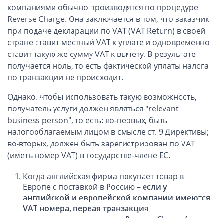
компаниями обычно производятся по процедуре
Способы оплаты
Reverse Charge. Она заключается в том, что заказчик
при подаче декларации по VAT (VAT Return) в своей
Вопросы и ответы
стране ставит местный VAT к уплате и одновременно
ставит такую же сумму VAT к вычету. В результате
Автоматический обмен информацией
получается ноль, то есть фактической уплаты налога
по транзакции не происходит.
Контакты, схема проезда
Однако, чтобы использовать такую возможность,
получатель услуги должен являться "relevant
business person", то есть: во-первых, быть
налогооблагаемым лицом в смысле ст. 9 Директивы;
во-вторых, должен быть зарегистрирован по VAT
(иметь номер VAT) в государстве-члене ЕС.
Когда английская фирма покупает товар в
Европе с поставкой в Россию –
если у
английской и европейской компании имеются
VAT номера, первая транзакция