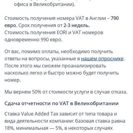
Компании в Сингапуре
офиса в Великобритании).
Компании на Кипре
Стоимость получения номера VAT в Англии –
790
Канадские компании LTD
евро
. Срок получения от
2-3 недель
.
Канадские партнерства LP
Cтоимость получения EORI и VAT номеров
Компании в США (Флорида)
одновременно 990 евро.
Оффшорные компании
От вас, помимо оплаты, необходимо получить
ответы на вопросы, указанные в
нашем опроснике
.
Оффшоры в Белизе
После этого мы сможем проанализировать
Оффшоры на БВО (BVI)
насколько легко и быстро можно будет получить
номер.
Оффшоры на Маршалловых Островах
Оффшоры в Панаме
Мы вернем 50% от стоимости услуги в случае отказа.
Финансовая отчетность
Сдача отчетности по VAT в Великобритании
Ставка Value Added Tax зависит от типа товара и
Ликвидация зарубежных компаний
вида деятельности компании: базовая ставка равна
18%, минимальная — 5%, в некоторых случаях
Открытие счёта