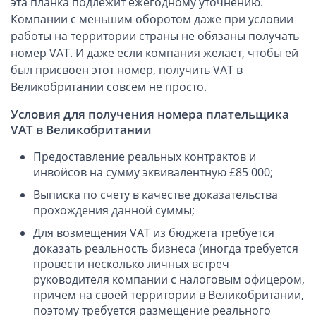
эта планка подлежит ежегодному уточнению.
ОАЭ, Дубай (компания и счёт)
Компании с меньшим оборотом даже при условии
ОАЭ, Аджман (компания и счёт)
работы на территории страны не обязаны получать
Оффшоры в Панаме
номер VAT. И даже если компания желает, чтобы ей
Оффшоры на Сейшелах
был присвоен этот номер, получить VAT в
Великобритании совсем не просто.
Турция (компания и счёт)
Счёт и карта в Турции для физлиц
Условия для получения номера плательщика
VAT в Великобритании
Cчёт в Турции для компании
Счёт и карта в Киргизии для физлиц
Предоставление реальных контрактов и
инвойсов на сумму эквивалентную £85 000;
Гражданство Вануату
Выписка по счету в качестве доказательства
Гражданство Сьерра-Леоне
прохождения данной суммы;
Европейские и резидентные компании
Для возмещения VAT из бюджета требуется
доказать реальность бизнеса (иногда требуется
Английские партнерства LLP
провести несколько личных встреч
Ирландские компании LTD
руководителя компании с налоговым офицером,
причем на своей территории в Великобритании,
Ирландские партнерства LP
поэтому требуется размещение реального