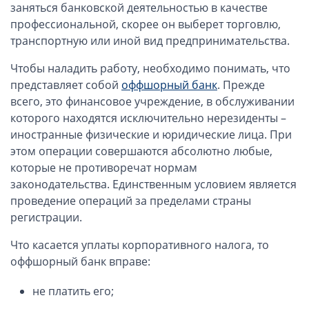
ОАЭ, Дубай (компания и счёт)
заняться банковской деятельностью в качестве
профессиональной, скорее он выберет торговлю,
ОАЭ, Аджман (компания и счёт)
транспортную или иной вид предпринимательства.
Оффшоры в Панаме
Оффшоры на Сейшелах
Чтобы наладить работу, необходимо понимать, что
представляет собой
оффшорный банк
. Прежде
Турция (компания и счёт)
всего, это финансовое учреждение, в обслуживании
Счёт и карта в Турции для физлиц
которого находятся исключительно нерезиденты –
Cчёт в Турции для компании
иностранные физические и юридические лица. При
Счёт и карта в Киргизии для физлиц
этом операции совершаются абсолютно любые,
которые не противоречат нормам
Гражданство Вануату
законодательства. Единственным условием является
Гражданство Сьерра-Леоне
проведение операций за пределами страны
регистрации.
Европейские и резидентные компании
Что касается уплаты корпоративного налога, то
Английские партнерства LLP
оффшорный банк вправе:
Ирландские компании LTD
не платить его;
Ирландские партнерства LP