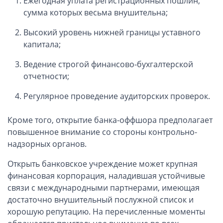
Ежегодная уплата регистрационных пошлин,
сумма которых весьма внушительна;
Открытие счета в платежной системе
Высокий уровень нижней границы уставного
Мерчант аккаунт
капитала;
VAT номер (НДС)
Ведение строгой финансово-бухгалтерской
отчетности;
Проверка названий Английских компаний
Регулярное проведение аудиторских проверок.
Регистрация торговой марки в UK и в Европе
Кроме того, открытие банка-оффшора предполагает
повышенное внимание со стороны контрольно-
Дополнительные услуги
надзорных органов.
Правовые услуги
Открыть банковское учреждение может крупная
финансовая корпорация, наладившая устойчивые
Информация, статьи
связи с международными партнерами, имеющая
достаточно внушительный послужной список и
Классификация оффшорных зон
хорошую репутацию. На перечисленные моменты
Оффшорные банки