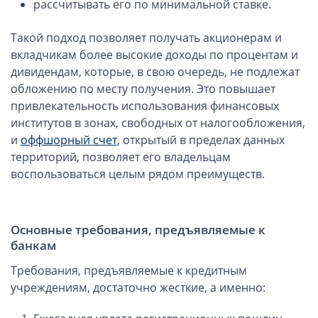
рассчитывать его по минимальной ставке.
Компании в Сингапуре
Компании на Кипре
Такой подход позволяет получать акционерам и
Канадские компании LTD
вкладчикам более высокие доходы по процентам и
Канадские партнерства LP
дивидендам, которые, в свою очередь, не подлежат
обложению по месту получения. Это повышает
Компании в США (Флорида)
привлекательность использования финансовых
Оффшорные компании
институтов в зонах, свободных от налогообложения,
и
оффшорный счет
, открытый в пределах данных
Оффшоры в Белизе
территорий, позволяет его владельцам
Оффшоры на БВО (BVI)
воспользоваться целым рядом преимуществ.
Оффшоры на Маршалловых Островах
Оффшоры в Панаме
Основные требования, предъявляемые к
банкам
Финансовая отчетность
Требования, предъявляемые к кредитным
Ликвидация зарубежных компаний
учреждениям, достаточно жесткие, а именно:
Открытие счёта