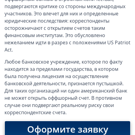
подвергаются критике со стороны международных
Компания на Кипре - оптимальное место для защиты
участников. Это влечет для них и определенные
интеллектуальной собственности
юридические последствия: корреспонденты
Порядок смены юрисдикции для иностранных компаний:
кипрский опыт
осторожничают с открытием счетов таким
финансовым институтам. Это обусловлено
Все об анонимных счетах в банке
нежеланием идти в разрез с положениями US Patriot
Как ликвидировать компанию на Кипре?
Act.
Новации в английском законодательстве: контролирующие
лица
Любое банковское учреждение, которое по факту
Предоставление отчетности компаниями, осуществляющими
находится за пределами государства, в котором
бизнес на Кипре
была получена лицензия на осуществление
Сведения о предоставлении отчетов фирмами, имеющими
банковской деятельности, признается пустышкой.
регистрацию на территории Гонконга
Для таких организаций ни один американский банк
Международное налоговое планирование
не может открыть оффшорный счет. В противном
Ликвидация фирмы в Гонконге ее основателями
случае они подвергают реальному риску свои
корреспондентские счета.
Способы оплаты
Оформите заявку
Вопросы и ответы