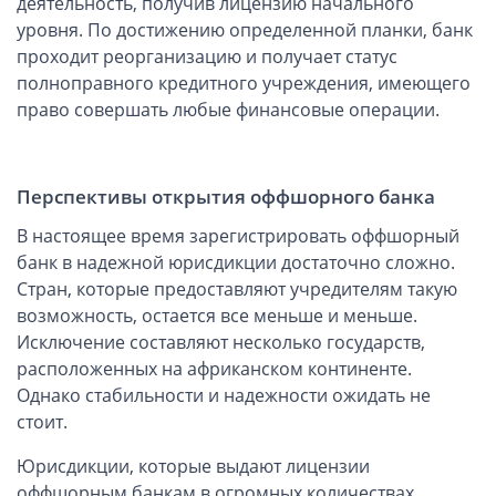
деятельность, получив лицензию начального
уровня. По достижению определенной планки, банк
Способы сохранения акций оффшорной компании после
смерти их владельца
проходит реорганизацию и получает статус
Что такое номинальный сервис для иностранных компаний
полноправного кредитного учреждения, имеющего
право совершать любые финансовые операции.
Смена регистрационного агента оффшорной компании
Все о контроле над деятельностью английских компаний
Трасты в России
Перспективы открытия оффшорного банка
Нет VAT-кода в Шотландии: что делать?
В настоящее время зарегистрировать оффшорный
Списки юрисдикций
банк в надежной юрисдикции достаточно сложно.
Основные формы легализации документов
Стран, которые предоставляют учредителям такую
Оффшорные компании: зачем они нужны?
возможность, остается все меньше и меньше.
Исключение составляют несколько государств,
Итоги финансового кризиса на Кипре
расположенных на африканском континенте.
Партнерства и их функционирование в оффшорных зонах
Однако стабильности и надежности ожидать не
Трасты на Сейшельских островах: открываем новые горизонты
стоит.
Прекращение деятельности общества с ограниченной
ответственностью через оффшор
Юрисдикции, которые выдают лицензии
оффшорным банкам в огромных количествах,
Про оффшорные банки