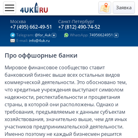
Заявка
Москва
Санкт-Петербург
Актуальные предложения 2026
+7 (495) 662-49-51
+7 (812) 490-74-52
Telegram:
@for_4uk
WhatsApp:
74956624951
Компании в Гонконге
E-mail:
info@4uk.ru
Английские компании LTD
Про оффшорные банки
Киргизия (компания и счёт)
Компании в Китае
Мировое финансовое сообщество ставит
банковский бизнес выше всех остальных видов
Kомпания в Канаде с лицензией MSB
коммерческой деятельности. Это обосновано тем,
Казахстан (компания и счёт)
что кредитные учреждения выступают символом
Открытие счета в банках Казахстана
надежности, респектабельности и процветания
Платежная система Гонконга
страны, в которой они расположены. Однако и
требования, предъявляемые к данным субъектам
Платежная система Великобритании
хозяйствования, значительно выше, чем для иных
Платежная система Маврикия
участников предпринимательской деятельности.
Платежная система Казахстана
Именно поэтому не каждый бизнесмен решится