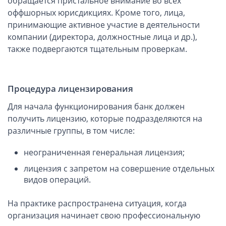
обращается пристальное внимание во всех
оффшорных юрисдикциях. Кроме того, лица,
Типы оффшоров: LLP, LTD
принимающие активное участие в деятельности
Английские компании как оффшоры
компании (директора, должностные лица и др.),
Схемы работы с Английскими компаниями
также подвергаются тщательным проверкам.
Требования Companies House к регистрации в Англии
Словарь терминов
Процедура лицензирования
Типовые договоры для оффшорных и иностранных компаний
Английские компании: причины популярности
Для начала функционирования банк должен
получить лицензию, которые подразделяются на
Бенефициар под охраной закона
различные группы, в том числе:
Продление компании. Что это такое и зачем нужно?
Вопросы и ответы об оффшорах
неограниченная генеральная лицензия;
Процедура открытия счета в банке Гонконга
лицензия с запретом на совершение отдельных
Может ли стать реальностью открытие счета в британском
видов операций.
банке?
Английская система уплаты НДС (VAT)
На практике распространена ситуация, когда
организация начинает свою профессиональную
Документы, необходимые для открытия банковского счета
оффшорной компании