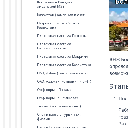
Бол
Kомпания в Канаде с
лицензией MSB
Казахстан (компания и счёт)
Открытие счета в банках
Казахстана
Платежная система Гонконга
Платежная система
Великобритании
Платежная система Маврикия
ВНЖ Бо
Платежная система Казахстана
определ
возможн
ОАЭ, Дубай (компания и счёт)
ОАЭ, Аджман (компания и счёт)
Этап
Оффшоры в Панаме
Оффшоры на Сейшелах
Пол
Турция (компания и счёт)
Раб
Счёт и карта в Турции для
гра
физлиц
Раз
Cчёт в Турции для компании