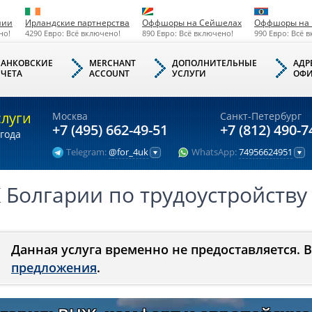
нии
Ирландские партнерства
Оффшоры на Сейшелах
Оффшоры на 
но!
4290 Евро: Всё включено!
890 Евро: Всё включено!
990 Евро: Всё 
БАНКОВСКИЕ
MERCHANT
ДОПОЛНИТЕЛЬНЫЕ
АДР
СЧЕТА
ACCOUNT
УСЛУГИ
ОФИ
слуги
Москва
Санкт-Петербург
+7 (495) 662-49-51
+7 (812) 490-7
года
Telegram:
@for_4uk
WhatsApp:
74956624951
 Болгарии по трудоустройству
Данная услуга временно не предоставляется. 
предложения
.