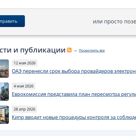
или просто поз
править
сти и публикации
→
Посмотреть все
12 мая 2026
ОАЭ перенесли срок выбора провайдеров электрон
4 мая 2026
Еврокомиссия представила план пересмотра регули
28 апр 2026
Кипр вводит новые процедуры контроля за соблюд