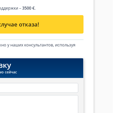
оддержки –
3500 €
.
случае отказа!
о у наших консультантов, используя
вку
мо сейчас