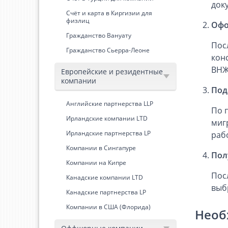
док
Счёт и карта в Киргизии для
физлиц
Офо
Гражданство Вануату
Пос
Гражданство Сьерра-Леоне
кон
ВНЖ
Европейские и резидентные
компании
Под
Английские партнерства LLP
По 
Ирландские компании LTD
миг
Ирландские партнерства LP
раб
Компании в Сингапуре
Пол
Компании на Кипре
Пос
Канадские компании LTD
выб
Канадские партнерства LP
Компании в США (Флорида)
Необ