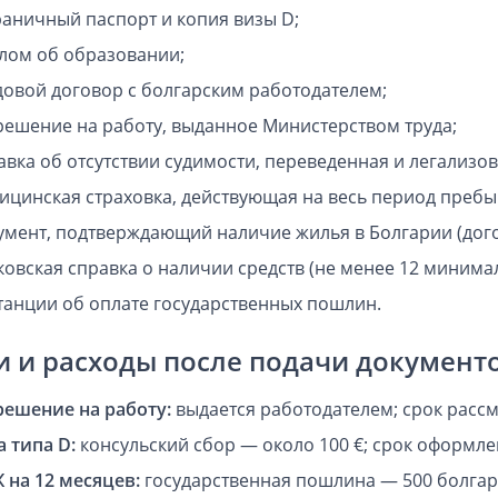
раничный паспорт и копия визы D​;
лом об образовании;
довой договор с болгарским работодателем​;
решение на работу, выданное Министерством труда​;
авка об отсутствии судимости, переведенная и легализов
ицинская страховка, действующая на весь период пребыв
умент, подтверждающий наличие жилья в Болгарии (дого
ковская справка о наличии средств (не менее 12 минимал
танции об оплате государственных пошлин.
и и расходы после подачи документо
решение на работу:
выдается работодателем; срок рассм
а типа D:
консульский сбор — около 100 €; срок оформле
 на 12 месяцев:
государственная пошлина — 500 болгарс