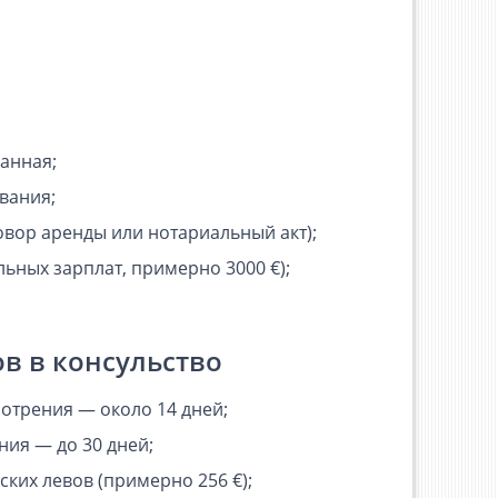
анная​;
ания​;
вор аренды или нотариальный акт)​;
ьных зарплат, примерно 3000 €)​;
в в консульство
отрения — около 14 дней;
ния — до 30 дней;
ких левов (примерно 256 €);