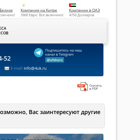
Белизе
Компания на Кипре
Компании в ОАЭ
включено!
3900 Евро: Всё включено!
4750 Долларов
ЕСА
СОВ
Подпишитесь на наш
канал в Telegram
4-52
@ofshors
E-mail:
info@4uk.ru
Скачать
в PDF
Возможно, Вас заинтересуют другие