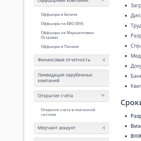
Оффшорные компании
Заг
Оффшоры в Белизе
Дип
Оффшоры на БВО (BVI)
Тру
Оффшоры на Маршалловых
Раз
Островах
Спр
Оффшоры в Панаме
Мед
Финансовая отчетность
Док
Ликвидация зарубежных
Бан
компаний
Кви
Открытие счёта
Срок
Открытие счета в платежной
системе
Раз
Виз
Мерчант аккаунт
ВНЖ