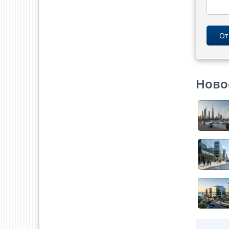
От
Ново