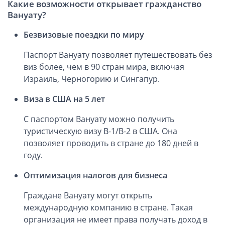
Какие возможности открывает гражданство
Компании в Сингапуре
Вануату?
Компании на Кипре
Канадские компании LTD
Безвизовые поездки по миру
Канадские партнерства LP
Паспорт Вануату позволяет путешествовать без
Компании в США (Флорида)
виз более, чем в 90 стран мира, включая
Израиль, Черногорию и Сингапур.
Оффшорные компании
Виза в США на 5 лет
Оффшоры в Белизе
С паспортом Вануату можно получить
Оффшоры на БВО (BVI)
туристическую визу B-1/B-2 в США. Она
Оффшоры на Маршалловых Островах
позволяет проводить в стране до 180 дней в
Оффшоры в Панаме
году.
Финансовая отчетность
Оптимизация налогов для бизнеса
Граждане Вануату могут открыть
Ликвидация зарубежных компаний
международную компанию в стране. Такая
организация не имеет права получать доход в
Открытие счёта