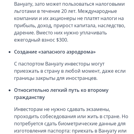
Вануату, зато может пользоваться налоговыми
льготами в течение 20 лет. Международные
Открытие счета в платежной системе
компании и их акционеры не платят налоги на
Мерчант аккаунт
прибыль, доход, прирост капитала, наследство,
дарение. Вместо них нужно уплачивать
VAT номер (НДС)
ежегодный взнос $300.
Создание «запасного аэродрома»
Проверка названий Английских компаний
С паспортом Вануату инвесторы могут
Регистрация торговой марки в UK и в Европе
приезжать в страну в любой момент, даже если
границы закрыты для иностранцев.
Дополнительные услуги
Относительно легкий путь ко второму
Правовые услуги
гражданству
Инвесторам не нужно сдавать экзамены,
Информация, статьи
проходить собеседования или жить в стране. Но
потребуется сдать биометрические данные для
Способы оплаты
изготовления паспорта: приехать в Вануату или