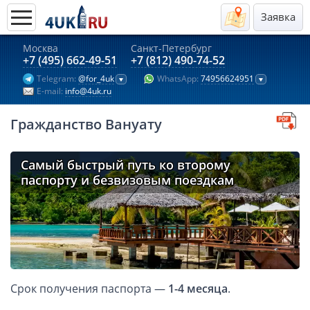
Заявка
Москва
Санкт-Петербург
Актуальные предложения 2026
+7 (495) 662-49-51
+7 (812) 490-74-52
Telegram:
@for_4uk
WhatsApp:
74956624951
Компании в Гонконге
E-mail:
info@4uk.ru
Английские компании LTD
Гражданство Вануату
Киргизия (компания и счёт)
Компании в Китае
Самый быстрый путь ко второму
Kомпания в Канаде с лицензией MSB
паспорту и безвизовым поездкам
Казахстан (компания и счёт)
Открытие счета в банках Казахстана
Платежная система Гонконга
Платежная система Великобритании
Платежная система Маврикия
Срок получения паспорта —
1-4 месяца
.
Платежная система Казахстана