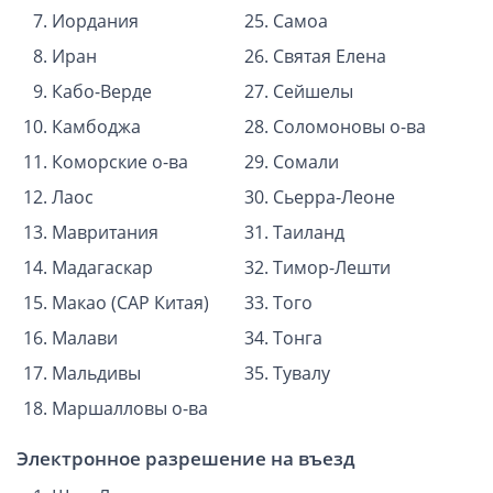
Иордания
Самоа
Иран
Святая Елена
Кабо-Верде
Сейшелы
Камбоджа
Соломоновы о-ва
Коморские о-ва
Сомали
Лаос
Сьерра-Леоне
Мавритания
Таиланд
Мадагаскар
Тимор-Лешти
Макао (САР Китая)
Того
Малави
Тонга
Мальдивы
Тувалу
Маршалловы о-ва
Электронное разрешение на въезд