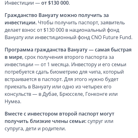
ОАЭ, Дубай (компания и счёт)
Инвестиции —
от $130 000
.
ОАЭ, Аджман (компания и счёт)
Гражданство Вануату можно получить за
Оффшоры в Панаме
инвестиции.
Чтобы получить паспорт, заявитель
делает взнос от $130 000 в национальный фонд
Оффшоры на Сейшелах
Вануату или инвестиционный фонд CNO Future Fund.
Турция (компания и счёт)
Счёт и карта в Турции для физлиц
Программа гражданства Вануату — самая быстрая
в мире
, срок получения второго паспорта за
Cчёт в Турции для компании
инвестиции — от 1 месяца. Инвестору и его семьи
Счёт и карта в Киргизии для физлиц
потребуется сдать биометрию для чипа, который
Гражданство Вануату
встраивается в паспорт. Для этого нужно будет
Гражданство Сьерра-Леоне
приехать в Вануату или одно из четырех его
консульств — в Дубае, Брюсселе, Гонконге или
Европейские и резидентные компании
Нумеа.
Английские партнерства LLP
Вместе с инвестором второй паспорт могут
получить близкие члены семьи:
супруг или
Ирландские компании LTD
супруга, дети и родители.
Ирландские партнерства LP