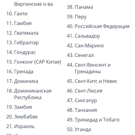
Виргинские о-ва
Панама
Гаити
Перу
Гамбия
Российская Федерация
Гватемала
Сальвадор
Гибралтар
Сан-Марино
Гондурас
Сенегал
Гонконг (САР Китая)
Сент-Винсент и
Гренада
Гренадины
Доминика
Сент-Китс и Невис
Доминиканская
Сент-Люсия
Республика
Сингапур
Замбия
Танзания
Зимбабве
Тринидад и Тобаго
Израиль
Уганда