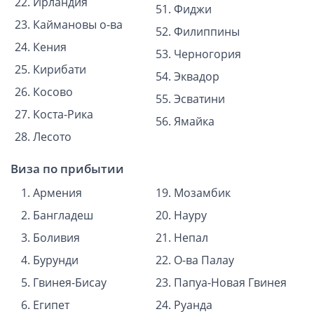
Ирландия
Фиджи
Каймановы о-ва
Филиппины
Кения
Черногория
Кирибати
Эквадор
Косово
Эсватини
Коста-Рика
Ямайка
Лесото
Виза по прибытии
Армения
Мозамбик
Бангладеш
Науру
Боливия
Непал
Бурунди
О-ва Палау
Гвинея-Бисау
Папуа-Новая Гвинея
Египет
Руанда