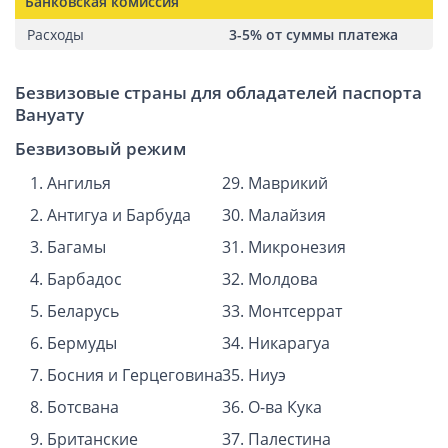
Банковская комиссия
Расходы
3-5% от суммы платежа
Безвизовые страны для обладателей паспорта
Вануату
Безвизовый режим
Ангилья
Маврикий
Антигуа и Барбуда
Малайзия
Багамы
Микронезия
Барбадос
Молдова
Беларусь
Монтсеррат
Бермуды
Никарагуа
Босния и Герцеговина
Ниуэ
Ботсвана
О-ва Кука
Британские
Палестина