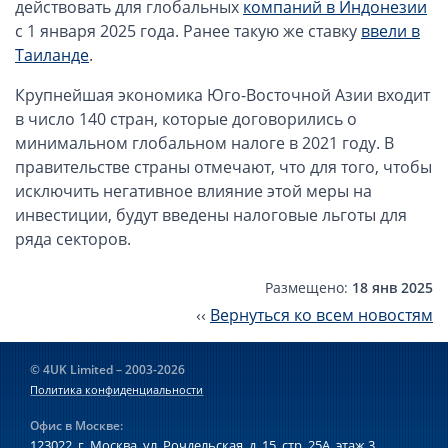
действовать для глобальных
компаний в Индонезии
ОАЭ, Дубай (компания и счёт)
с 1 января 2025 года. Ранее такую же ставку
ввели в
ОАЭ, Аджман (компания и счёт)
Таиланде
.
Оффшоры в Панаме
Крупнейшая экономика Юго-Восточной Азии входит
Оффшоры на Сейшелах
в число 140 стран, которые договорились о
Турция (компания и счёт)
минимальном глобальном налоге в 2021 году. В
Счёт и карта в Турции для физлиц
правительстве страны отмечают, что для того, чтобы
Cчёт в Турции для компании
исключить негативное влияние этой меры на
инвестиции, будут введены налоговые льготы для
Счёт и карта в Киргизии для физлиц
ряда секторов.
Гражданство Вануату
Гражданство Сьерра-Леоне
Размещено:
18 янв 2025
‹‹
Вернуться ко всем новостям
Европейские и резидентные компании
Английские партнерства LLP
© 4UK Limited – 2003-2026
Политика конфиденциальности
Ирландские компании LTD
Ирландские партнерства LP
Офис в Москве:
123022, г. Москва, ул. Рочдельская, д. 15, стр. 25А,
этаж 3,