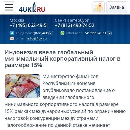
Заявка
Москва
Санкт-Петербург
Актуальные предложения 2026
+7 (495) 662-49-51
+7 (812) 490-74-52
Telegram:
@for_4uk
WhatsApp:
74956624951
Компании в Гонконге
E-mail:
info@4uk.ru
Английские компании LTD
Индонезия ввела глобальный
Киргизия (компания и счёт)
минимальный корпоративный налог в
Компании в Китае
размере 15%
Kомпания в Канаде с лицензией MSB
Министерство финансов
Казахстан (компания и счёт)
Республики Индонезия
Открытие счета в банках Казахстана
опубликовало постановление о
введении глобального
Платежная система Гонконга
минимального корпоративного налога в размере
Платежная система Великобритании
15% рамках международных усилий по ограничению
Платежная система Маврикия
налоговой конкуренции между странами.
Платежная система Казахстана
Налогообложение по данной ставке начинает