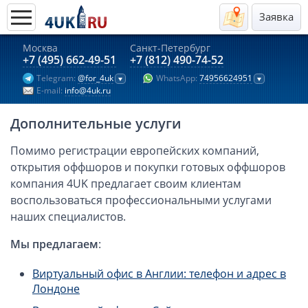
Заявка
Москва
Санкт-Петербург
Актуальные предложения 2026
+7 (495) 662-49-51
+7 (812) 490-74-52
Telegram:
@for_4uk
WhatsApp:
74956624951
Компании в Гонконге
E-mail:
info@4uk.ru
Английские компании LTD
Дополнительные услуги
Киргизия (компания и счёт)
Компании в Китае
Помимо регистрации европейских компаний,
открытия оффшоров и покупки готовых оффшоров
Kомпания в Канаде с лицензией MSB
компания 4UK предлагает своим клиентам
Казахстан (компания и счёт)
воспользоваться профессиональными услугами
Открытие счета в банках Казахстана
наших специалистов.
Платежная система Гонконга
Мы предлагаем
:
Платежная система Великобритании
Платежная система Маврикия
Виртуальный офис в Англии: телефон и адрес в
Лондоне
Платежная система Казахстана