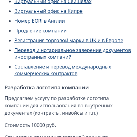
Виртуальный офис на Сейшелах
ОАЭ, Дубай (компания и счёт)
Виртуальный офис на Кипре
ОАЭ, Аджман (компания и счёт)
Оффшоры в Панаме
Номер EORI в Англии
Оффшоры на Сейшелах
Продление компании
Турция (компания и счёт)
Регистрация торговой марки в UK и в Европе
Счёт и карта в Турции для физлиц
Перевод и нотариальное заверение документов
иностранных компаний
Cчёт в Турции для компании
Счёт и карта в Киргизии для физлиц
Составление и перевод международных
коммерческих контрактов
Гражданство Вануату
Гражданство Сьерра-Леоне
Разработка логотипа компании
Европейские и резидентные компании
Предлагаем услугу по разработке логотипа
компании для использования во внутренних
Английские партнерства LLP
документах (контракты, инвойсы и т.п.)
Ирландские компании LTD
Стоимость 10000 руб.
Ирландские партнерства LP