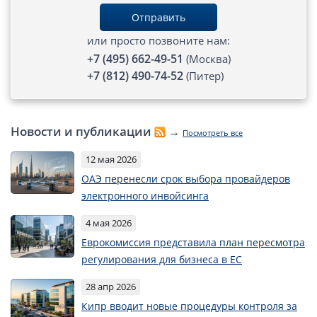
Отправить
Открытие счета в платежной системе
или просто позвоните нам:
Мерчант аккаунт
+7 (495) 662-49-51
(Москва)
+7 (812) 490-74-52
(Питер)
VAT номер (НДС)
Проверка названий Английских компаний
Новости и публикации
→
Посмотреть все
Регистрация торговой марки в UK и в Европе
12 мая 2026
ОАЭ перенесли срок выбора провайдеров
Дополнительные услуги
электронного инвойсинга
4 мая 2026
Сертификат налогового резидентства UK
Еврокомиссия представила план пересмотра
Виртуальный офис в Англии, Ирландии
регулирования для бизнеса в ЕС
Виртуальный офис на Сейшелах
28 апр 2026
Виртуальный офис на Кипре
Кипр вводит новые процедуры контроля за
Номер EORI в Англии