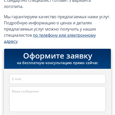
Стандартно специалист готовит 3 варианта
Компании в Сингапуре
логотипа.
Компании на Кипре
Мы гарантируем качество предлагаемых нами услуг.
Канадские компании LTD
Подробную информацию о ценах и деталях
Канадские партнерства LP
предлагаемых услуг можно получить у наших
Компании в США (Флорида)
специалистов
по телефону или электронному
адресу
.
Оффшорные компании
Оформите заявку
Оффшоры в Белизе
Оффшоры на БВО (BVI)
на бесплатную консультацию прямо сейчас
Оффшоры на Маршалловых Островах
Оффшоры в Панаме
Финансовая отчетность
Ликвидация зарубежных компаний
Открытие счёта