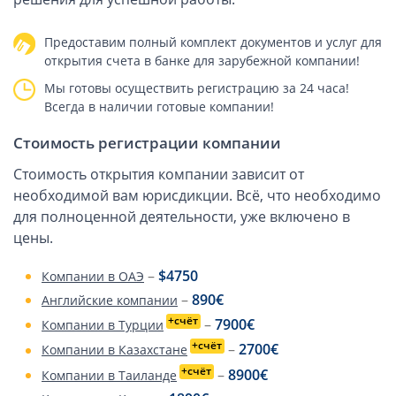
ОАЭ, Дубай (компания и счёт)
ОАЭ, Аджман (компания и счёт)
Предоставим полный комплект документов и услуг для
Оффшоры в Панаме
открытия счета в банке для зарубежной компании!
Оффшоры на Сейшелах
Мы готовы осуществить регистрацию за 24 часа!
Всегда в наличии готовые компании!
Турция (компания и счёт)
Счёт и карта в Турции для физлиц
Стоимость регистрации компании
Cчёт в Турции для компании
Стоимость открытия компании зависит от
Счёт и карта в Киргизии для физлиц
необходимой вам юрисдикции. Всё, что необходимо
для полноценной деятельности, уже включено в
Гражданство Вануату
цены.
Гражданство Сьерра-Леоне
–
$4750
Компании в ОАЭ
Европейские и резидентные компании
–
890€
Английские компании
Английские партнерства LLP
+счёт
–
7900€
Компании в Турции
+счёт
Ирландские компании LTD
–
2700€
Компании в Казахстане
+счёт
–
8900€
Ирландские партнерства LP
Компании в Таиланде