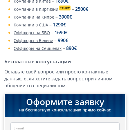
–
1890€
Компании в Китае
Компании в Сингапуре
+счёт
–
2500€
Компании в Киргизии
Компании на Кипре
–
3900€
Компании на Кипре
Канадские компании LTD
–
1290€
Компании в США
Канадские партнерства LP
–
1690€
Оффшоры на БВО
Компании в США (Флорида)
–
990€
Оффшоры в Белизе
–
890€
Оффшорные компании
Оффшоры на Сейшелах
Бесплатные консультации
Оффшоры в Белизе
Оффшоры на БВО (BVI)
Оставьте свой вопрос или просто контактные
данные, если хотите задать вопрос при личном
Оффшоры на Маршалловых Островах
общении со специалистом.
Оффшоры в Панаме
Оформите заявку
Финансовая отчетность
на бесплатную консультацию прямо сейчас
Ликвидация зарубежных компаний
Открытие счёта