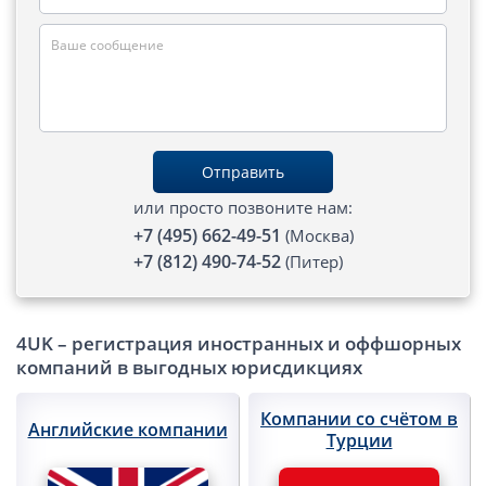
Открытие счета в платежной системе
Мерчант аккаунт
VAT номер (НДС)
Отправить
Проверка названий Английских компаний
или просто позвоните нам:
+7 (495) 662-49-51
(Москва)
Регистрация торговой марки в UK и в Европе
+7 (812) 490-74-52
(Питер)
Дополнительные услуги
4UK – регистрация иностранных и оффшорных
Правовые услуги
компаний в выгодных юрисдикциях
Информация, статьи
Компании со счётом в
Английские компании
Турции
Способы оплаты