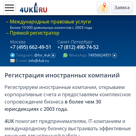
Заявка
– Международные правовые услуги
Актуальные предложения 2026
Более 10
000
довольных клиентов с 2003 года
– Прямой регистратор
Компании в Гонконге
Москва
Санкт-Петербург
+7 (495) 662-49-51
+7 (812) 490-74-52
Английские компании LTD
Telegram:
@for_4uk
WhatsApp:
74956624951
Киргизия (компания и счёт)
E-mail:
info@4uk.ru
Компании в Китае
Регистрация иностранных компаний
Kомпания в Канаде с лицензией MSB
Казахстан (компания и счёт)
Регистрируем иностранные компании, открываем
Открытие счета в банках Казахстана
корпоративные счета и предоставляем комплексное
сопровождение бизнеса
в более чем 30
Платежная система Гонконга
юрисдикциях с 2003 года.
Платежная система Великобритании
Платежная система Маврикия
4UK
помогает предпринимателям, IT-компаниям и
международному бизнесу выстраивать эффективные
Платежная система Казахстана
решения для успешной работы.