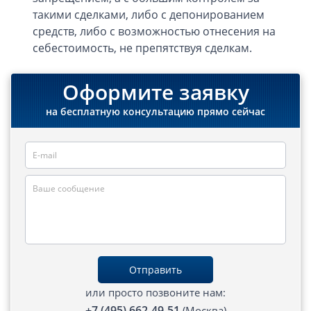
такими сделками, либо с депонированием
Открытие счета в платежной системе
средств, либо с возможностью отнесения на
себестоимость, не препятствуя сделкам.
Мерчант аккаунт
Оформите заявку
VAT номер (НДС)
на бесплатную консультацию прямо сейчас
Проверка названий Английских компаний
Регистрация торговой марки в UK и в Европе
Дополнительные услуги
Правовые услуги
Информация, статьи
Отправить
Классификация оффшорных зон
или просто позвоните нам:
Оффшорные банки
+7 (495) 662-49-51
(Москва)