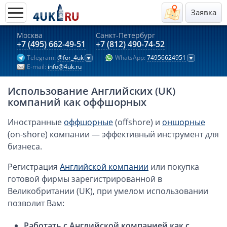
Заявка
Москва
Санкт-Петербург
Актуальные предложения 2026
+7 (495) 662-49-51
+7 (812) 490-74-52
Telegram:
@for_4uk
WhatsApp:
74956624951
Компании в Гонконге
E-mail:
info@4uk.ru
Английские компании LTD
Использование Английских (UK)
Киргизия (компания и счёт)
компаний как оффшорных
Компании в Китае
Иностранные
оффшорные
(offshore) и
оншорные
Kомпания в Канаде с лицензией MSB
(on-shore) компании — эффективный инструмент для
Казахстан (компания и счёт)
бизнеса.
Открытие счета в банках Казахстана
Регистрация
Английской компании
или покупка
Платежная система Гонконга
готовой фирмы зарегистрированной в
Платежная система Великобритании
Великобритании (UK), при умелом использовании
Платежная система Маврикия
позволит Вам:
Платежная система Казахстана
Работать с Английской компанией как с