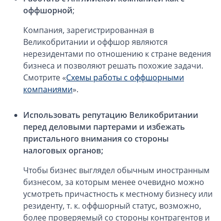
ОАЭ, Дубай (компания и счёт)
оффшорной
;
ОАЭ, Аджман (компания и счёт)
Компания, зарегистрированная в
Оффшоры в Панаме
Великобритании и оффшор являются
Оффшоры на Сейшелах
нерезидентами по отношению к стране ведения
Турция (компания и счёт)
бизнеса и позволяют решать похожие задачи.
Смотрите «
Схемы работы с оффшорными
Счёт и карта в Турции для физлиц
компаниями
».
Cчёт в Турции для компании
Счёт и карта в Киргизии для физлиц
Использовать репутацию Великобритании
Гражданство Вануату
перед деловыми партерами и избежать
Гражданство Сьерра-Леоне
пристального внимания со стороны
налоговых органов;
Европейские и резидентные компании
Чтобы бизнес выглядел обычным иностранным
Английские партнерства LLP
бизнесом, за которым менее очевидно можно
усмотреть причастность к местному бизнесу или
Ирландские компании LTD
резиденту, т. к. оффшорный статус, возможно,
Ирландские партнерства LP
более проверяемый со стороны контрагентов и