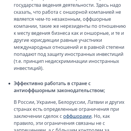
Компании в Сингапуре
государства ведения деятельности. Здесь надо
Компании на Кипре
сказать, что работа с оншорной компанией не
является чем-то незаконным, оффшорные
Канадские компании LTD
компании, такие же нерезиденты по отношению
Канадские партнерства LP
к месту ведения бизнеса как и оншорные, и те и
Компании в США (Флорида)
другие юрисдикции равные участники
международных отношений и в равной степени
Оффшорные компании
попадают под защиту иностранных инвестиций
(т.е. принцип недискриминации иностранных
Оффшоры в Белизе
инвестиций).
Оффшоры на БВО (BVI)
Оффшоры на Маршалловых Островах
Эффективно работать в стране с
Оффшоры в Панаме
антиоффшорным законодательством;
Финансовая отчетность
В России, Украине, Белоруссии, Латвии и других
странах есть определенные ограничения при
Ликвидация зарубежных компаний
заключении сделок с
оффшорами
. Но, как
правило, эти ограничения связаны не с
Открытие счёта
запрещением, а с бóльшим контролем за