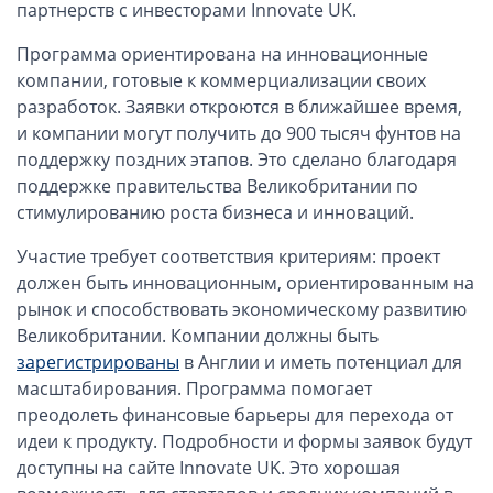
ОАЭ, Дубай (компания и счёт)
партнерств с инвесторами Innovate UK.
ОАЭ, Аджман (компания и счёт)
Программа ориентирована на инновационные
Оффшоры в Панаме
компании, готовые к коммерциализации своих
разработок. Заявки откроются в ближайшее время,
Оффшоры на Сейшелах
и компании могут получить до 900 тысяч фунтов на
Турция (компания и счёт)
поддержку поздних этапов. Это сделано благодаря
Счёт и карта в Турции для физлиц
поддержке правительства Великобритании по
Cчёт в Турции для компании
стимулированию роста бизнеса и инноваций.
Счёт и карта в Киргизии для физлиц
Участие требует соответствия критериям: проект
Гражданство Вануату
должен быть инновационным, ориентированным на
Гражданство Сьерра-Леоне
рынок и способствовать экономическому развитию
Великобритании. Компании должны быть
Европейские и резидентные компании
зарегистрированы
в Англии и иметь потенциал для
масштабирования. Программа помогает
Английские партнерства LLP
преодолеть финансовые барьеры для перехода от
Ирландские компании LTD
идеи к продукту. Подробности и формы заявок будут
доступны на сайте Innovate UK. Это хорошая
Ирландские партнерства LP