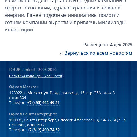
возможность для стартапов и средних компаний в
Компании в Сингапуре
сферах технологий, здравоохранения и зеленой
Компании на Кипре
энергии. Ранее подобные инициативы помогли
Канадские компании LTD
сотням компаний вырасти и привлечь миллиарды
инвестиций.
Канадские партнерства LP
Компании в США (Флорида)
Размещено:
4 дек 2025
Оффшорные компании
‹‹
Вернуться ко всем новостям
Оффшоры в Белизе
© 4UK Limited – 2003-2026
Оффшоры на БВО (BVI)
Политика конфиденциальности
Оффшоры на Маршалловых Островах
Офис в Москве:
Оффшоры в Панаме
123022, г. Москва, ул. Рочдельская, д. 15, стр. 25А,
этаж 3,
офис 304
Телефон:
+7 (495) 662-49-51
Финансовая отчетность
Офис в Санкт-Петербурге:
Ликвидация зарубежных компаний
190031, Санкт-Петербург, Спасский переулок, д. 14/35,
БЦ "На
Сенной", офис 603.1
Телефон:
+7 (812) 490-74-52
Открытие счёта