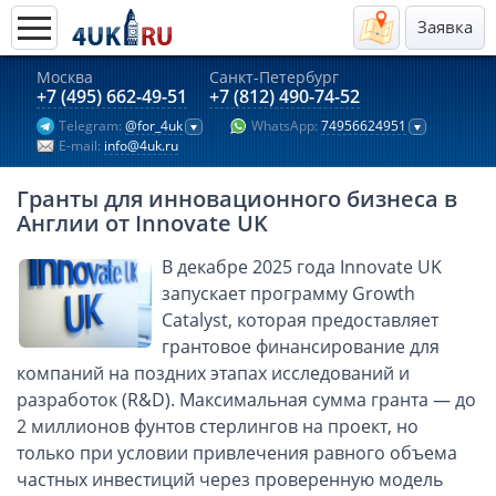
Заявка
Москва
Санкт-Петербург
Актуальные предложения 2026
+7 (495) 662-49-51
+7 (812) 490-74-52
Telegram:
@for_4uk
WhatsApp:
74956624951
Компании в Гонконге
E-mail:
info@4uk.ru
Английские компании LTD
Гранты для инновационного бизнеса в
Киргизия (компания и счёт)
Англии от Innovate UK
Компании в Китае
В декабре 2025 года Innovate UK
Kомпания в Канаде с лицензией MSB
запускает программу Growth
Казахстан (компания и счёт)
Catalyst, которая предоставляет
Открытие счета в банках Казахстана
грантовое финансирование для
Платежная система Гонконга
компаний на поздних этапах исследований и
разработок (R&D). Максимальная сумма гранта — до
Платежная система Великобритании
2 миллионов фунтов стерлингов на проект, но
Платежная система Маврикия
только при условии привлечения равного объема
Платежная система Казахстана
частных инвестиций через проверенную модель