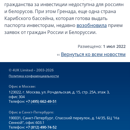
Компании в Сингапуре
гражданства за инвестиции недоступна для россиян
Компании на Кипре
и белорусов. При этом Гренада, еще одна страна
Карибского бассейна, которая готова выдать
Канадские компании LTD
паспорта инвесторам, недавно
возобновила
прием
Канадские партнерства LP
заявок от граждан России и Белоруссии.
Компании в США (Флорида)
Размещено:
1 июл 2022
Оффшорные компании
‹‹
Вернуться ко всем новостям
Оффшоры в Белизе
© 4UK Limited – 2003-2026
Оффшоры на БВО (BVI)
Политика конфиденциальности
Оффшоры на Маршалловых Островах
Офис в Москве:
Оффшоры в Панаме
123022, г. Москва, ул. Рочдельская, д. 15, стр. 25А,
этаж 3,
офис 304
Финансовая отчетность
Телефон:
+7 (495) 662-49-51
Офис в Санкт-Петербурге:
Ликвидация зарубежных компаний
190031, Санкт-Петербург, Спасский переулок, д. 14/35,
БЦ "На
Сенной", офис 603.1
Открытие счёта
Телефон:
+7 (812) 490-74-52