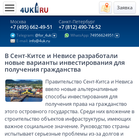
Заявка
Москва
Санкт-Петербург
Актуальные предложения 2026
+7 (495) 662-49-51
+7 (812) 490-74-52
Telegram:
@for_4uk
WhatsApp:
74956624951
Компании в Гонконге
E-mail:
info@4uk.ru
Английские компании LTD
В Сент-Китсе и Невисе разработали
Киргизия (компания и счёт)
новые варианты инвестирования для
Компании в Китае
получения гражданства
Kомпания в Канаде с лицензией MSB
Правительство Сент-Китса и Невиса
Казахстан (компания и счёт)
ввело новые альтернативные
Открытие счета в банках Казахстана
способы инвестирования для
получения права на гражданство
Платежная система Гонконга
этого островного государства. Среди них вложение в
Платежная система Великобритании
строительство объектов инфраструктуры, имеющих
Платежная система Маврикия
важное социальное значение. Руководство страны
Платежная система Казахстана
испытывает серьезные проблемы из-за долгов и