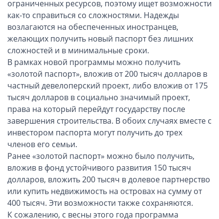
ограниченных ресурсов, поэтому ищет возможности
ОАЭ, Дубай (компания и счёт)
как-то справиться со сложностями. Надежды
ОАЭ, Аджман (компания и счёт)
возлагаются на обеспеченных иностранцев,
Оффшоры в Панаме
желающих получить новый паспорт без лишних
Оффшоры на Сейшелах
сложностей и в минимальные сроки.
В рамках новой программы можно получить
Турция (компания и счёт)
«золотой паспорт», вложив от 200 тысяч долларов в
Счёт и карта в Турции для физлиц
частный девелоперский проект, либо вложив от 175
Cчёт в Турции для компании
тысяч долларов в социально значимый проект,
Счёт и карта в Киргизии для физлиц
права на который перейдут государству после
завершения строительства. В обоих случаях вместе с
Гражданство Вануату
инвестором паспорта могут получить до трех
Гражданство Сьерра-Леоне
членов его семьи.
Ранее «золотой паспорт» можно было получить,
Европейские и резидентные компании
вложив в фонд устойчивого развития 150 тысяч
Английские партнерства LLP
долларов, вложить 200 тысяч в долевое партнерство
или купить недвижимость на островах на сумму от
Ирландские компании LTD
400 тысяч. Эти возможности также сохраняются.
Ирландские партнерства LP
К сожалению, с весны этого года программа