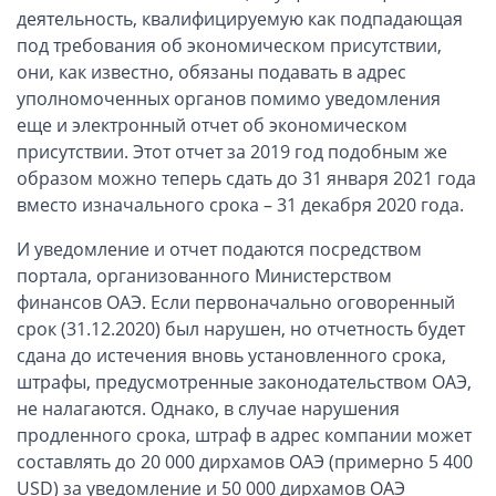
Компании в Сингапуре
деятельность, квалифицируемую как подпадающая
Компании на Кипре
под требования об экономическом присутствии,
они, как известно, обязаны подавать в адрес
Канадские компании LTD
уполномоченных органов помимо уведомления
Канадские партнерства LP
еще и электронный отчет об экономическом
Компании в США (Флорида)
присутствии. Этот отчет за 2019 год подобным же
образом можно теперь сдать до 31 января 2021 года
Оффшорные компании
вместо изначального срока – 31 декабря 2020 года.
Оффшоры в Белизе
И уведомление и отчет подаются посредством
Оффшоры на БВО (BVI)
портала, организованного Министерством
финансов ОАЭ. Если первоначально оговоренный
Оффшоры на Маршалловых Островах
срок (31.12.2020) был нарушен, но отчетность будет
Оффшоры в Панаме
сдана до истечения вновь установленного срока,
штрафы, предусмотренные законодательством ОАЭ,
Финансовая отчетность
не налагаются. Однако, в случае нарушения
продленного срока, штраф в адрес компании может
Ликвидация зарубежных компаний
составлять до 20 000 дирхамов ОАЭ (примерно 5 400
USD) за уведомление и 50 000 дирхамов ОАЭ
Открытие счёта