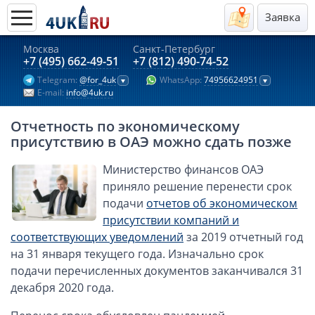
Заявка
Москва
Санкт-Петербург
Актуальные предложения 2026
+7 (495) 662-49-51
+7 (812) 490-74-52
Telegram:
@for_4uk
WhatsApp:
74956624951
Компании в Гонконге
E-mail:
info@4uk.ru
Английские компании LTD
Отчетность по экономическому
Киргизия (компания и счёт)
присутствию в ОАЭ можно сдать позже
Компании в Китае
Министерство финансов ОАЭ
Kомпания в Канаде с лицензией MSB
приняло решение перенести срок
Казахстан (компания и счёт)
подачи
отчетов об экономическом
Открытие счета в банках Казахстана
присутствии компаний и
Платежная система Гонконга
соответствующих уведомлений
за 2019 отчетный год
на 31 января текущего года. Изначально срок
Платежная система Великобритании
подачи перечисленных документов заканчивался 31
Платежная система Маврикия
декабря 2020 года.
Платежная система Казахстана