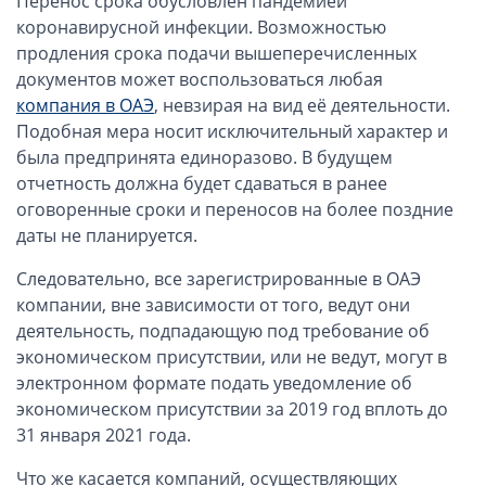
Перенос срока обусловлен пандемией
ОАЭ, Дубай (компания и счёт)
коронавирусной инфекции. Возможностью
ОАЭ, Аджман (компания и счёт)
продления срока подачи вышеперечисленных
Оффшоры в Панаме
документов может воспользоваться любая
компания в ОАЭ
, невзирая на вид её деятельности.
Оффшоры на Сейшелах
Подобная мера носит исключительный характер и
Турция (компания и счёт)
была предпринята единоразово. В будущем
Счёт и карта в Турции для физлиц
отчетность должна будет сдаваться в ранее
Cчёт в Турции для компании
оговоренные сроки и переносов на более поздние
даты не планируется.
Счёт и карта в Киргизии для физлиц
Гражданство Вануату
Следовательно, все зарегистрированные в ОАЭ
Гражданство Сьерра-Леоне
компании, вне зависимости от того, ведут они
деятельность, подпадающую под требование об
Европейские и резидентные компании
экономическом присутствии, или не ведут, могут в
электронном формате подать уведомление об
Английские партнерства LLP
экономическом присутствии за 2019 год вплоть до
Ирландские компании LTD
31 января 2021 года.
Ирландские партнерства LP
Что же касается компаний, осуществляющих