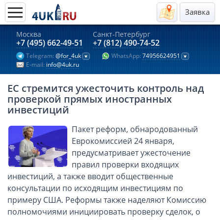
Заявка
Москва
Санкт-Петербург
Актуальные предложения 2026
+7 (495) 662-49-51
+7 (812) 490-74-52
Telegram:
@for_4uk
WhatsApp:
74956624951
Компании в Гонконге
E-mail:
info@4uk.ru
Английские компании LTD
ЕС стремится ужесточить контроль над
Киргизия (компания и счёт)
проверкой прямых иностранных
Компании в Китае
инвестиций
Kомпания в Канаде с лицензией MSB
Пакет реформ, обнародованный
Казахстан (компания и счёт)
Еврокомиссией 24 января,
Открытие счета в банках Казахстана
предусматривает ужесточение
правил проверки входящих
Платежная система Гонконга
инвестиций, а также вводит общественные
Платежная система Великобритании
консультации по исходящим инвестициям по
Платежная система Маврикия
примеру США. Реформы также наделяют Комиссию
Платежная система Казахстана
полномочиями инициировать проверку сделок, о