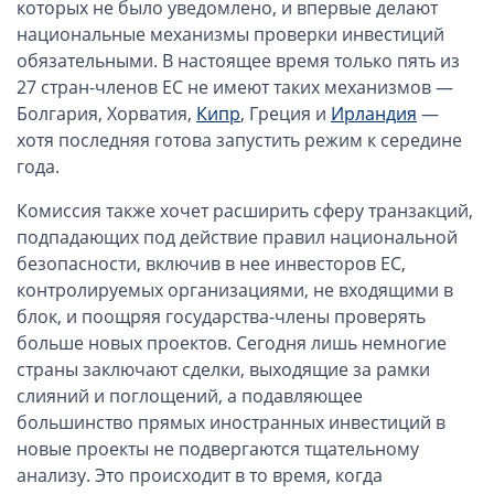
которых не было уведомлено, и впервые делают
ОАЭ, Дубай (компания и счёт)
национальные механизмы проверки инвестиций
ОАЭ, Аджман (компания и счёт)
обязательными. В настоящее время только пять из
Оффшоры в Панаме
27 стран-членов ЕС не имеют таких механизмов —
Оффшоры на Сейшелах
Болгария, Хорватия,
Кипр
, Греция и
Ирландия
—
хотя последняя готова запустить режим к середине
Турция (компания и счёт)
года.
Счёт и карта в Турции для физлиц
Cчёт в Турции для компании
Комиссия также хочет расширить сферу транзакций,
подпадающих под действие правил национальной
Счёт и карта в Киргизии для физлиц
безопасности, включив в нее инвесторов ЕС,
Гражданство Вануату
контролируемых организациями, не входящими в
Гражданство Сьерра-Леоне
блок, и поощряя государства-члены проверять
больше новых проектов. Сегодня лишь немногие
Европейские и резидентные компании
страны заключают сделки, выходящие за рамки
слияний и поглощений, а подавляющее
Английские партнерства LLP
большинство прямых иностранных инвестиций в
Ирландские компании LTD
новые проекты не подвергаются тщательному
Ирландские партнерства LP
анализу. Это происходит в то время, когда