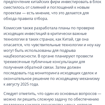
предпочтение китайских фирм инвестировать в блок
Компании в Сингапуре
сместилось от слияний и поглощений к новым
Компании на Кипре
проектам — есть мнение, что это делается для
Канадские компании LTD
обхода правила отбора.
Канадские партнерства LP
Комиссия также разработала планы по проверке
Компании в США (Флорида)
исходящих инвестиций в критически важные
технологии в таких странах, как Китай, где она
Оффшорные компании
опасается, что чувствительные технологии и ноу-хау
Оффшоры в Белизе
могут быть использованы для подрыва
нацбезопасности. В органе планируют провести
Оффшоры на БВО (BVI)
трехмесячные публичные консультации для
Оффшоры на Маршалловых Островах
получения обратной связи. Затем должен
Оффшоры в Панаме
последовать год мониторинга исходящих сделок и
окончательное решение по исходящему механизму
Финансовая отчетность
к августу 2025 года.
Ликвидация зарубежных компаний
Следует отметить, что один из основных вопросов —
можно ли решить сложную задачу по обеспечению
Открытие счёта
поддержки каждого государства-члена, которая