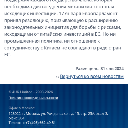
необходима для внедрения механизма контроля
Открытие счета в платежной системе
исходящих инвестиций. 17 января Европарламент
принял резолюцию, призывающую к расширению
Мерчант аккаунт
законодательных инициатив для борьбы с рисками,
исходящими от китайских инвестиций в ЕС. Но ни
VAT номер (НДС)
промышленная политика, ни отношение к
сотрудничеству с Китаем не совпадают в ряде стран
Проверка названий Английских компаний
ЕС.
Регистрация торговой марки в UK и в Европе
Размещено:
31 янв 2024
‹‹
Вернуться ко всем новостям
Дополнительные услуги
Правовые услуги
© 4UK Limited – 2003-2026
Политика конфиденциальности
Информация, статьи
Офис в Москве:
123022, г. Москва, ул. Рочдельская, д. 15, стр. 25А,
этаж 3,
Способы оплаты
офис 304
Телефон:
+7 (495) 662-49-51