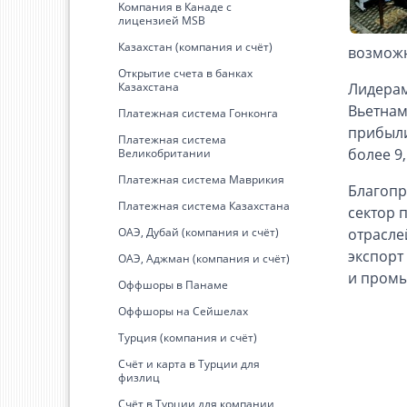
Kомпания в Канаде с
лицензией MSB
Казахстан (компания и счёт)
возмож
Открытие счета в банках
Казахстана
Лидерам
Вьетнам
Платежная система Гонконга
прибыли
Платежная система
более 9
Великобритании
Платежная система Маврикия
Благопр
Платежная система Казахстана
сектор 
ОАЭ, Дубай (компания и счёт)
отрасле
экспорт
ОАЭ, Аджман (компания и счёт)
и пром
Оффшоры в Панаме
Оффшоры на Сейшелах
Турция (компания и счёт)
Счёт и карта в Турции для
физлиц
Cчёт в Турции для компании