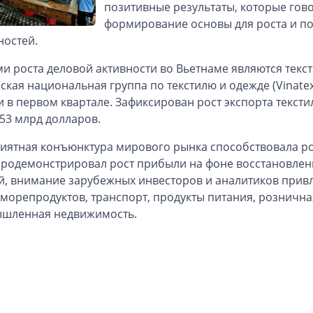
позитивные результаты, которые гов
формирование основы для роста и п
ностей.
и роста деловой активности во Вьетнаме являются тек
ская национальная группа по текстилю и одежде (Vinate
 в первом квартале. Зафиксирован рост экспорта тексти
,53 млрд долларов.
иятная конъюнктура мирового рынка способствовала рос
продемонстрировал рост прибыли на фоне восстановле
й, внимание зарубежных инвесторов и аналитиков привл
 морепродуктов, транспорт, продукты питания, розничн
ышленная недвижимость.