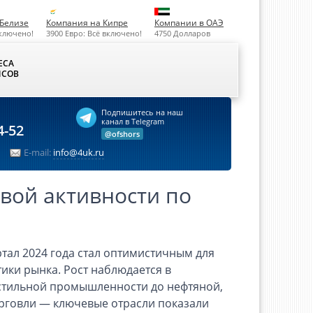
Белизе
Компания на Кипре
Компании в ОАЭ
включено!
3900 Евро: Всё включено!
4750 Долларов
ЕСА
СОВ
Подпишитесь на наш
канал в Telegram
4-52
@ofshors
E-mail:
info@4uk.ru
овой активности по
ртал 2024 года стал оптимистичным для
тики рынка. Рост наблюдается в
кстильной промышленности до нефтяной,
орговли — ключевые отрасли показали