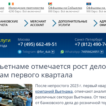
нии
Ирландские партнерства
Оффшоры на Сейшелах
Оффшоры на 
но!
4290 Евро: Всё включено!
890 Евро: Всё включено!
990 Евро: Всё 
БАНКОВСКИЕ
MERCHANT
ДОПОЛНИТЕЛЬНЫЕ
АДР
СЧЕТА
ACCOUNT
УСЛУГИ
ОФИ
слуги
Москва
Санкт-Петербург
+7 (495) 662-49-51
+7 (812) 490-7
года
Telegram:
@for_4uk
WhatsApp:
74956624951
ьетнаме отмечается рост дел
ам первого квартала
После непростого 2023 г. первый ква
компаний Вьетнама
, отмечают анали
различных секторах Вьетнама. От те
от банковского дела до розничной т