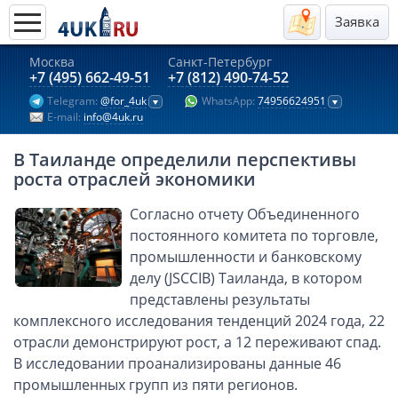
Заявка
Москва
Санкт-Петербург
Актуальные предложения 2026
+7 (495) 662-49-51
+7 (812) 490-74-52
Telegram:
@for_4uk
WhatsApp:
74956624951
Компании в Гонконге
E-mail:
info@4uk.ru
Английские компании LTD
В Таиланде определили перспективы
Киргизия (компания и счёт)
роста отраслей экономики
Компании в Китае
Согласно отчету Объединенного
Kомпания в Канаде с лицензией MSB
постоянного комитета по торговле,
Казахстан (компания и счёт)
промышленности и банковскому
Открытие счета в банках Казахстана
делу (JSCCIB) Таиланда, в котором
Платежная система Гонконга
представлены результаты
комплексного исследования тенденций 2024 года, 22
Платежная система Великобритании
отрасли демонстрируют рост, а 12 переживают спад.
Платежная система Маврикия
В исследовании проанализированы данные 46
Платежная система Казахстана
промышленных групп из пяти регионов.