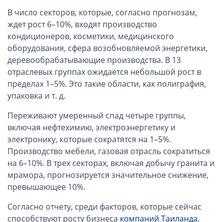
ОАЭ, Дубай (компания и счёт)
В число секторов, которые, согласно прогнозам,
ОАЭ, Аджман (компания и счёт)
ждет рост 6–10%, входят производство
Оффшоры в Панаме
кондиционеров, косметики, медицинского
оборудования, сфера возобновляемой энергетики,
Оффшоры на Сейшелах
деревообрабатывающие производства. В 13
Турция (компания и счёт)
отраслевых группах ожидается небольшой рост в
Счёт и карта в Турции для физлиц
пределах 1–5%. Это такие области, как полиграфия,
Cчёт в Турции для компании
упаковка и т. д.
Счёт и карта в Киргизии для физлиц
Переживают умеренный спад четыре группы,
Гражданство Вануату
включая нефтехимию, электроэнергетику и
Гражданство Сьерра-Леоне
электронику, которые сократятся на 1–5%.
Производство мебели, газовая отрасль сократиться
Европейские и резидентные компании
на 6–10%. В трех секторах, включая добычу гранита и
мрамора, прогнозируется значительное снижение,
Английские партнерства LLP
превышающее 10%.
Ирландские компании LTD
Согласно отчету, среди факторов, которые сейчас
Ирландские партнерства LP
способствуют росту бизнеса
компаний Таиланда
,