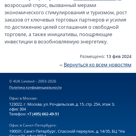
Компании в Сингапуре
возросший спрос, вызванный мерами
Компании на Кипре
экономического стимулирования и туризмом, рост
заказов от ключевых торговых партнеров и усилия
Канадские компании LTD
по достижению целей соглашения о свободной
Канадские партнерства LP
торговле, а также инициативы, поощряющие
Компании в США (Флорида)
инвестиции в возобновляемую энергетику.
Оффшорные компании
Размещено:
13 фев 2024
‹‹
Вернуться ко всем новостям
Оффшоры в Белизе
Оффшоры на БВО (BVI)
© 4UK Limited – 2003-2026
Оффшоры на Маршалловых Островах
Политика конфиденциальности
Оффшоры в Панаме
Офис в Москве:
Финансовая отчетность
123022, г. Москва, ул. Рочдельская, д. 15, стр. 25А,
этаж 3,
офис 304
Телефон:
+7 (495) 662-49-51
Ликвидация зарубежных компаний
Офис в Санкт-Петербурге:
190031, Санкт-Петербург, Спасский переулок, д. 14/35,
БЦ "На
Открытие счёта