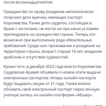
ОАЭ, Дубай (компания и счёт)
после восемнадцатилетия.
ОАЭ, Аджман (компания и счёт)
Гражданство по праву рождения автоматически
Оффшоры в Панаме
получают дети мужчин, имеющих паспорт
Королевства. Ранее дети саудиток, состоящих в
Оффшоры на Сейшелах
браке с экспатами, не могли ни при каких условиях
Турция (компания и счёт)
претендовать на гражданство страны. Теперь это
Счёт и карта в Турции для физлиц
возможно при выполнении ряда обязательных
Cчёт в Турции для компании
требований. Среди них: проживание и рождение на
территории страны, возраст старше 18 лет, владение
Счёт и карта в Киргизии для физлиц
арабским и отсутствие судимостей.
Гражданство Вануату
Гражданство Сьерра-Леоне
Кроме того, в декабре 2022 года власти Королевства
Саудовская Аравия объявили о новом этапе выдачи
Европейские и резидентные компании
электронных паспортов: теперь онлайн-паспорта
будут выдавать лицам от 21 года. Также можно
Английские партнерства LLP
обновить свой электронный паспорт через личную
Ирландские компании LTD
учетную запись на онлайн-платформе «Абшер».
Ирландские партнерства LP