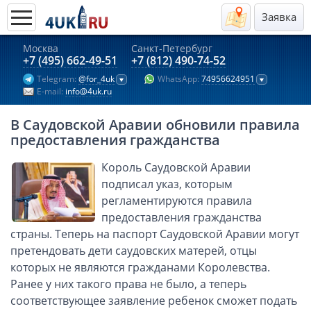
Заявка
Москва
Санкт-Петербург
Актуальные предложения 2026
+7 (495) 662-49-51
+7 (812) 490-74-52
Telegram:
@for_4uk
WhatsApp:
74956624951
Компании в Гонконге
E-mail:
info@4uk.ru
Английские компании LTD
В Саудовской Аравии обновили правила
Киргизия (компания и счёт)
предоставления гражданства
Компании в Китае
Король Саудовской Аравии
Kомпания в Канаде с лицензией MSB
подписал указ, которым
Казахстан (компания и счёт)
регламентируются правила
Открытие счета в банках Казахстана
предоставления гражданства
Платежная система Гонконга
страны. Теперь на паспорт Саудовской Аравии могут
претендовать дети саудовских матерей, отцы
Платежная система Великобритании
которых не являются гражданами Королевства.
Платежная система Маврикия
Ранее у них такого права не было, а теперь
Платежная система Казахстана
соответствующее заявление ребенок сможет подать