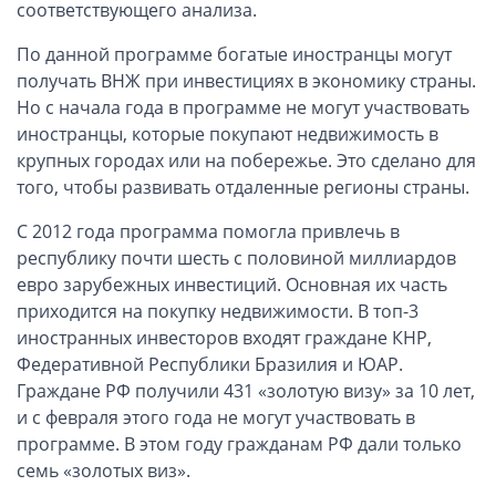
ОАЭ, Дубай (компания и счёт)
соответствующего анализа.
ОАЭ, Аджман (компания и счёт)
По данной программе богатые иностранцы могут
Оффшоры в Панаме
получать ВНЖ при инвестициях в экономику страны.
Но с начала года в программе не могут участвовать
Оффшоры на Сейшелах
иностранцы, которые покупают недвижимость в
Турция (компания и счёт)
крупных городах или на побережье. Это сделано для
Счёт и карта в Турции для физлиц
того, чтобы развивать отдаленные регионы страны.
Cчёт в Турции для компании
С 2012 года программа помогла привлечь в
Счёт и карта в Киргизии для физлиц
республику почти шесть с половиной миллиардов
Гражданство Вануату
евро зарубежных инвестиций. Основная их часть
Гражданство Сьерра-Леоне
приходится на покупку недвижимости. В топ-3
иностранных инвесторов входят граждане КНР,
Европейские и резидентные компании
Федеративной Республики Бразилия и ЮАР.
Граждане РФ получили 431 «золотую визу» за 10 лет,
Английские партнерства LLP
и с февраля этого года не могут участвовать в
Ирландские компании LTD
программе. В этом году гражданам РФ дали только
семь «золотых виз».
Ирландские партнерства LP