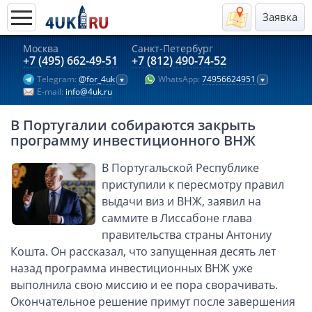
Заявка
Москва
Санкт-Петербург
Актуальные предложения 2026
+7 (495) 662-49-51
+7 (812) 490-74-52
Telegram:
@for_4uk
WhatsApp:
74956624951
Компании в Гонконге
E-mail:
info@4uk.ru
Английские компании LTD
В Португалии собираются закрыть
Киргизия (компания и счёт)
программу инвестиционного ВНЖ
Компании в Китае
В Португальской Республике
Kомпания в Канаде с лицензией MSB
приступили к пересмотру правил
Казахстан (компания и счёт)
выдачи виз и ВНЖ, заявил на
Открытие счета в банках Казахстана
саммите в Лиссабоне глава
Платежная система Гонконга
правительства страны Антониу
Кошта. Он рассказал, что запущенная десять лет
Платежная система Великобритании
назад программа инвестиционных ВНЖ уже
Платежная система Маврикия
выполнила свою миссию и ее пора сворачивать.
Платежная система Казахстана
Окончательное решение примут после завершения