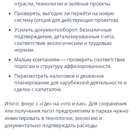
отрасли, технологии и зелёные проекты.
Открытие счета в платежной системе
Проверять, выгодно ли перейти на новую
систему (опция для действующих проектов).
Мерчант аккаунт
Усилить документооборот: безналичные
подтверждения, детализированные счета,
VAT номер (НДС)
соответствие экологическим и трудовым
нормам.
Проверка названий Английских компаний
Малым компаниям — проверить соответствие
порогам и структуру аффилированности.
Регистрация торговой марки в UK и в Европе
Пересмотреть налоговое и денежное
Дополнительные услуги
планирование для зарубежной деятельности и
сделок с капиталом.
Правовые услуги
Итого: фокус с «где» на «что и как». Для сохранения
или получения льгот предприятиям в парках нужно
Информация, статьи
инвестировать в технологии, экологию и
документально подтверждать расходы.
Способы оплаты