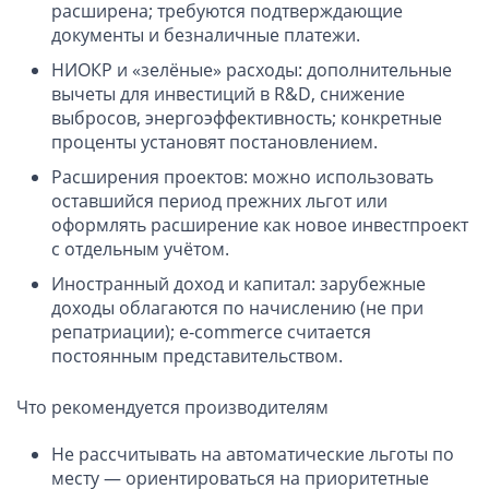
Компании в Сингапуре
расширена; требуются подтверждающие
документы и безналичные платежи.
Компании на Кипре
НИОКР и «зелёные» расходы: дополнительные
Канадские компании LTD
вычеты для инвестиций в R&D, снижение
Канадские партнерства LP
выбросов, энергоэффективность; конкретные
Компании в США (Флорида)
проценты установят постановлением.
Расширения проектов: можно использовать
Оффшорные компании
оставшийся период прежних льгот или
оформлять расширение как новое инвестпроект
Оффшоры в Белизе
с отдельным учётом.
Оффшоры на БВО (BVI)
Иностранный доход и капитал: зарубежные
Оффшоры на Маршалловых Островах
доходы облагаются по начислению (не при
Оффшоры в Панаме
репатриации); e‑commerce считается
постоянным представительством.
Финансовая отчетность
Что рекомендуется производителям
Ликвидация зарубежных компаний
Не рассчитывать на автоматические льготы по
месту — ориентироваться на приоритетные
Открытие счёта