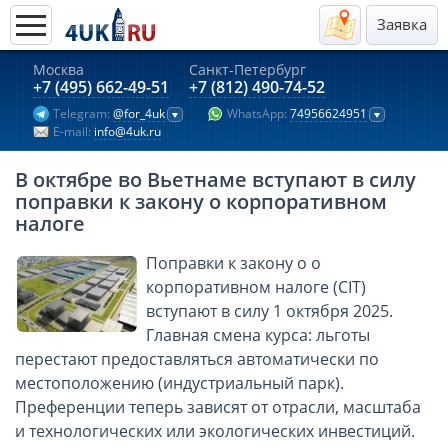
Заявка
Москва
Санкт-Петербург
Актуальные предложения 2026
+7 (495) 662-49-51
+7 (812) 490-74-52
Telegram:
@for_4uk
WhatsApp:
74956624951
Компании в Гонконге
E-mail:
info@4uk.ru
Английские компании LTD
В октябре во Вьетнаме вступают в силу
Киргизия (компания и счёт)
поправки к закону о корпоративном
Компании в Китае
налоге
Kомпания в Канаде с лицензией MSB
Поправки к закону о о
Казахстан (компания и счёт)
корпоративном налоге (CIT)
Открытие счета в банках Казахстана
вступают в силу 1 октября 2025.
Главная смена курса: льготы
Платежная система Гонконга
перестают предоставляться автоматически по
Платежная система Великобритании
местоположению (индустриальный парк).
Платежная система Маврикия
Преференции теперь зависят от отрасли, масштаба
Платежная система Казахстана
и технологических или экологических инвестиций.