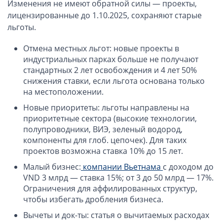
Изменения не имеют обратной силы — проекты,
ОАЭ, Дубай (компания и счёт)
лицензированные до 1.10.2025, сохраняют старые
ОАЭ, Аджман (компания и счёт)
льготы.
Оффшоры в Панаме
Оффшоры на Сейшелах
Отмена местных льгот: новые проекты в
индустриальных парках больше не получают
Турция (компания и счёт)
стандартных 2 лет освобождения и 4 лет 50%
Счёт и карта в Турции для физлиц
снижения ставки, если льгота основана только
на местоположении.
Cчёт в Турции для компании
Счёт и карта в Киргизии для физлиц
Новые приоритеты: льготы направлены на
приоритетные сектора (высокие технологии,
Гражданство Вануату
полупроводники, ВИЭ, зеленый водород,
Гражданство Сьерра-Леоне
компоненты для глоб. цепочек). Для таких
проектов возможна ставка 10% до 15 лет.
Европейские и резидентные компании
Малый бизнес:
компании Вьетнама
с доходом до
VND 3 млрд — ставка 15%; от 3 до 50 млрд — 17%.
Английские партнерства LLP
Ограничения для аффилированных структур,
Ирландские компании LTD
чтобы избегать дробления бизнеса.
Ирландские партнерства LP
Вычеты и док-ты: статья о вычитаемых расходах