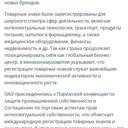
ОАЭ, Дубай (компания и счёт)
новых брендов.
ОАЭ, Аджман (компания и счёт)
Товарные знаки были зарегистрированы для
Оффшоры в Панаме
широкого спектра сфер деятельности, включая
интеллектуальные технологии, транспорт, продукты
Оффшоры на Сейшелах
питания, напитки и фармацевтику, а также
Турция (компания и счёт)
медицинское оборудование, финансы,
Счёт и карта в Турции для физлиц
недвижимость и др. Так как страна продолжает
Cчёт в Турции для компании
позиционировать себя как глобальный бизнес-
центр, в минэкономразвития указывают, что
Счёт и карта в Киргизии для физлиц
регистрации товарных знаков служат важнейшим
Гражданство Вануату
индикатором экономической активности и
Гражданство Сьерра-Леоне
инновационного роста.
Европейские и резидентные компании
ОАЭ присоединились к Парижской конвенции по
защите промышленной собственности и
Английские партнерства LLP
Соглашению по торговым аспектам прав
Ирландские компании LTD
интеллектуальной собственности, что облегчает
международную регистрацию товарных знаков и
Ирландские партнерства LP