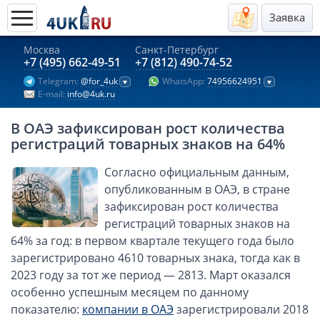
Заявка
Москва
Санкт-Петербург
Актуальные предложения 2026
+7 (495) 662-49-51
+7 (812) 490-74-52
Telegram:
@for_4uk
WhatsApp:
74956624951
Компании в Гонконге
E-mail:
info@4uk.ru
Английские компании LTD
В ОАЭ зафиксирован рост количества
Киргизия (компания и счёт)
регистраций товарных знаков на 64%
Компании в Китае
Согласно официальным данным,
Kомпания в Канаде с лицензией MSB
опубликованным в ОАЭ, в стране
Казахстан (компания и счёт)
зафиксирован рост количества
Открытие счета в банках Казахстана
регистраций товарных знаков на
Платежная система Гонконга
64% за год: в первом квартале текущего года было
зарегистрировано 4610 товарных знака, тогда как в
Платежная система Великобритании
2023 году за тот же период — 2813. Март оказался
Платежная система Маврикия
особенно успешным месяцем по данному
Платежная система Казахстана
показателю:
компании в ОАЭ
зарегистрировали 2018