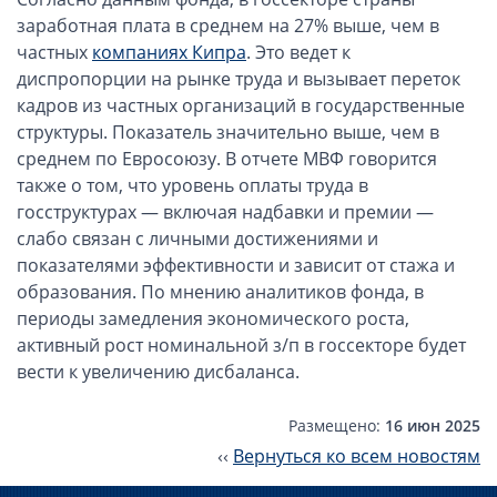
ОАЭ, Дубай (компания и счёт)
заработная плата в среднем на 27% выше, чем в
ОАЭ, Аджман (компания и счёт)
частных
компаниях Кипра
. Это ведет к
Оффшоры в Панаме
диспропорции на рынке труда и вызывает переток
кадров из частных организаций в государственные
Оффшоры на Сейшелах
структуры. Показатель значительно выше, чем в
Турция (компания и счёт)
среднем по Евросоюзу. В отчете МВФ говорится
Счёт и карта в Турции для физлиц
также о том, что уровень оплаты труда в
Cчёт в Турции для компании
госструктурах — включая надбавки и премии —
слабо связан с личными достижениями и
Счёт и карта в Киргизии для физлиц
показателями эффективности и зависит от стажа и
Гражданство Вануату
образования. По мнению аналитиков фонда, в
Гражданство Сьерра-Леоне
периоды замедления экономического роста,
активный рост номинальной з/п в госсекторе будет
Европейские и резидентные компании
вести к увеличению дисбаланса.
Английские партнерства LLP
Размещено:
16 июн 2025
Ирландские компании LTD
‹‹
Вернуться ко всем новостям
Ирландские партнерства LP