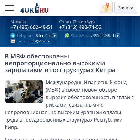
Заявка
Москва
Санкт-Петербург
Актуальные предложения 2026
+7 (495) 662-49-51
+7 (812) 490-74-52
Telegram:
@for_4uk
WhatsApp:
74956624951
Компании в Гонконге
E-mail:
info@4uk.ru
Английские компании LTD
В МВФ обеспокоены
Киргизия (компания и счёт)
непропорционально высокими
Компании в Китае
зарплатами в госструктурах Кипра
Kомпания в Канаде с лицензией MSB
Международный валютный фонд
Казахстан (компания и счёт)
(МВФ) в своем новом обзоре
Открытие счета в банках Казахстана
выразил обеспокоенность в связи с
рисками, связанными с
Платежная система Гонконга
непропорционально высоким уровнем оплаты
Платежная система Великобритании
труда в государственных структурах Республики
Платежная система Маврикия
Кипр.
Платежная система Казахстана
Согласно данным фонда, в госсекторе страны