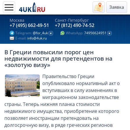
Заявка
Москва
Санкт-Петербург
Актуальные предложения 2026
+7 (495) 662-49-51
+7 (812) 490-74-52
Telegram:
@for_4uk
WhatsApp:
74956624951
Компании в Гонконге
E-mail:
info@4uk.ru
Английские компании LTD
В Греции повысили порог цен
Киргизия (компания и счёт)
недвижимости для претендентов на
Компании в Китае
«золотую визу»
Kомпания в Канаде с лицензией MSB
Правительство Греции
Казахстан (компания и счёт)
опубликовало нормативный акт о
Открытие счета в банках Казахстана
вступивших в силу изменениях в
миграционном законодательстве
Платежная система Гонконга
страны. Теперь нижняя планка стоимости
Платежная система Великобритании
недвижимого имущества, приобретение которого
Платежная система Маврикия
позволяет иностранцам претендовать на
Платежная система Казахстана
долгосрочную визу, в ряде греческих регионов