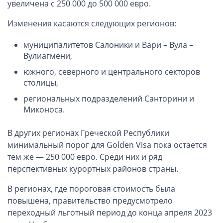
увеличена с 250 000 до 500 000 евро.
ОАЭ, Дубай (компания и счёт)
ОАЭ, Аджман (компания и счёт)
Изменения касаются следующих регионов:
Оффшоры в Панаме
муниципалитетов Салоники и Вари – Вула –
Оффшоры на Сейшелах
Вулиагмени,
Турция (компания и счёт)
южного, северного и центрального секторов
Счёт и карта в Турции для физлиц
столицы,
Cчёт в Турции для компании
региональных подразделений Санторини и
Счёт и карта в Киргизии для физлиц
Миконоса.
Гражданство Вануату
В других регионах Греческой Республики
Гражданство Сьерра-Леоне
минимальный порог для Golden Visa пока остается
тем же — 250 000 евро. Среди них и ряд
Европейские и резидентные компании
перспективных курортных районов страны.
Английские партнерства LLP
В регионах, где пороговая стоимость была
Ирландские компании LTD
повышена, правительство предусмотрело
Ирландские партнерства LP
переходный льготный период до конца апреля 2023