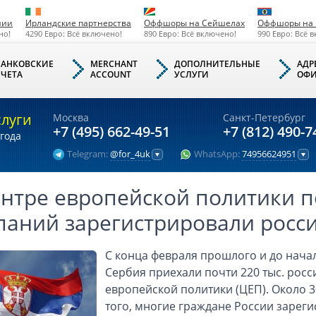
нии
Ирландские партнерства
Оффшоры на Сейшелах
Оффшоры на 
но!
4290 Евро: Всё включено!
890 Евро: Всё включено!
990 Евро: Всё 
БАНКОВСКИЕ
MERCHANT
ДОПОЛНИТЕЛЬНЫЕ
АДР
СЧЕТА
ACCOUNT
УСЛУГИ
ОФИ
слуги
Москва
Санкт-Петербург
+7 (495) 662-49-51
+7 (812) 490-7
года
Telegram:
@for_4uk
WhatsApp:
74956624951
нтре европейской политики п
паний зарегистрировали росс
С конца февраля прошлого и до начал
Сербия приехали почти 220 тыс. росс
европейской политики (ЦЕП). Около 
того, многие граждане России зареги