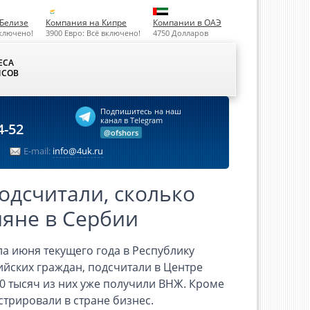
Белизе
Компания на Кипре
Компании в ОАЭ
включено!
3900 Евро: Всё включено!
4750 Долларов
ЕСА
СОВ
Подпишитесь на наш
канал в Telegram
4-52
@ofshors
E-mail:
info@4uk.ru
одсчитали, сколько
ияне в Сербии
а июня текущего года в Республику
ийских граждан, подсчитали в Центре
30 тысяч из них уже получили ВНЖ. Кроме
стрировали в стране бизнес.