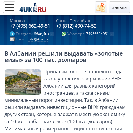
Заявка
Москва
Санкт-Петербург
Актуальные предложения 2026
+7 (495) 662-49-51
+7 (812) 490-74-52
Telegram:
@for_4uk
WhatsApp:
74956624951
Компании в Гонконге
E-mail:
info@4uk.ru
Английские компании LTD
В Албании решили выдавать «золотые
Киргизия (компания и счёт)
визы» за 100 тыс. долларов
Компании в Китае
Принятый в конце прошлого года
Kомпания в Канаде с лицензией MSB
закон упростил оформление ВНЖ
Казахстан (компания и счёт)
Албании для разных категорий
Открытие счета в банках Казахстана
иностранцев, а также снизил
Платежная система Гонконга
минимальный порог инвестиций. Так, в Албании
решили выдавать инвестиционные ВНЖ гражданам
Платежная система Великобритании
других стран, которые вложат в местную экономику
Платежная система Маврикия
от 10 млн албанских леков (100 тыс. долларов).
Платежная система Казахстана
Минимальный размер инвестиционных вложений