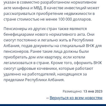
ОАЭ, Дубай (компания и счёт)
указан в совместно разработанном нормативном
акте минфина и МВД. В качестве инвестиций может
ОАЭ, Аджман (компания и счёт)
рассматриваться приобретение недвижимости в
Оффшоры в Панаме
стране стоимостью не менее 100 000 долларов.
Оффшоры на Сейшелах
Пенсионеры из других стран также являются
Турция (компания и счёт)
бенефициарами нового нормативного акта. Они
Счёт и карта в Турции для физлиц
смогут постоянно и легально жить в Республике
Cчёт в Турции для компании
Албания, подав документы на специальный ВНЖ для
пенсионеров. Ранее такие лица должны были
Счёт и карта в Киргизии для физлиц
приобретать дом или квартиру, если хотели
Гражданство Вануату
легализоваться в стране. Кроме того, оформить ВНЖ
Гражданство Сьерра-Леоне
смогут цифровые кочевники, которые работают
удаленно на работодателей, находящихся за
Европейские и резидентные компании
пределами Республики Албания.
Английские партнерства LLP
Размещено:
13 янв 2023
Ирландские компании LTD
‹‹
Вернуться ко всем новостям
Ирландские партнерства LP