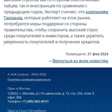
Компании в Сингапуре
тайцев, так и иностранцев по сравнению с
Компании на Кипре
предыдущим годом. Эксперт считает, что
компаниям
Канадские компании LTD
Таиланда
, которые работают на этом рынке,
потребуются меры поддержки со стороны
Канадские партнерства LP
правительства, чтобы сохранить высокий спрос
Компании в США (Флорида)
среди покупателей и инвесторов, а также укрепить
уверенность покупателей в получении кредитов.
Оффшорные компании
Оффшоры в Белизе
Размещено:
21 фев 2024
‹‹
Вернуться ко всем новостям
Оффшоры на БВО (BVI)
Оффшоры на Маршалловых Островах
© 4UK Limited – 2003-2026
Оффшоры в Панаме
Политика конфиденциальности
Финансовая отчетность
Офис в Москве:
123022, г. Москва, ул. Рочдельская, д. 15, стр. 25А,
этаж 3,
офис 304
Ликвидация зарубежных компаний
Телефон:
+7 (495) 662-49-51
Открытие счёта
Офис в Санкт-Петербурге: