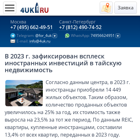
Заявка
Москва
Санкт-Петербург
Актуальные предложения 2026
+7 (495) 662-49-51
+7 (812) 490-74-52
Telegram:
@for_4uk
WhatsApp:
74956624951
Компании в Гонконге
E-mail:
info@4uk.ru
Английские компании LTD
В 2023 г. зафиксирован всплеск
Киргизия (компания и счёт)
иностранных инвестиций в тайскую
Компании в Китае
недвижимость
Kомпания в Канаде с лицензией MSB
Согласно данным центра, в 2023 г.
Казахстан (компания и счёт)
иностранцы приобрели 14 449
Открытие счета в банках Казахстана
жилых объектов. Таким образом,
количество проданных объектов
Платежная система Гонконга
увеличилось на 25% за год, их стоимость также
Платежная система Великобритании
выросла на 23,5% за тот же период. По данным REIC,
Платежная система Маврикия
квартиры, купленные иностранцами, составили
Платежная система Казахстана
13,4% от всех квартир, переданных в 2023 году.