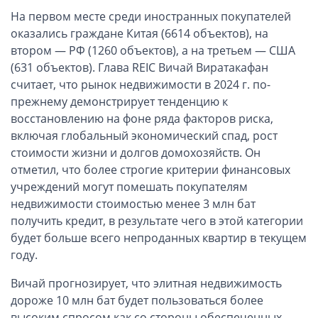
ОАЭ, Дубай (компания и счёт)
На первом месте среди иностранных покупателей
ОАЭ, Аджман (компания и счёт)
оказались граждане Китая (6614 объектов), на
Оффшоры в Панаме
втором — РФ (1260 объектов), а на третьем — США
(631 объектов). Глава REIC Вичай Виратакафан
Оффшоры на Сейшелах
считает, что рынок недвижимости в 2024 г. по-
Турция (компания и счёт)
прежнему демонстрирует тенденцию к
Счёт и карта в Турции для физлиц
восстановлению на фоне ряда факторов риска,
Cчёт в Турции для компании
включая глобальный экономический спад, рост
стоимости жизни и долгов домохозяйств. Он
Счёт и карта в Киргизии для физлиц
отметил, что более строгие критерии финансовых
Гражданство Вануату
учреждений могут помешать покупателям
Гражданство Сьерра-Леоне
недвижимости стоимостью менее 3 млн бат
получить кредит, в результате чего в этой категории
Европейские и резидентные компании
будет больше всего непроданных квартир в текущем
году.
Английские партнерства LLP
Ирландские компании LTD
Вичай прогнозирует, что элитная недвижимость
дороже 10 млн бат будет пользоваться более
Ирландские партнерства LP
высоким спросом как со стороны обеспеченных