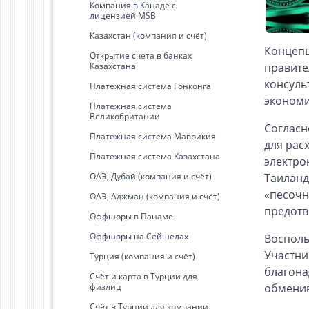
Kомпания в Канаде с
лицензией MSB
Казахстан (компания и счёт)
Концепц
Открытие счета в банках
Казахстана
правите
консуль
Платежная система Гонконга
экономи
Платежная система
Великобритании
Согласн
Платежная система Маврикия
для рас
Платежная система Казахстана
электро
ОАЭ, Дубай (компания и счёт)
Таиланд
«песочн
ОАЭ, Аджман (компания и счёт)
предотв
Оффшоры в Панаме
Оффшоры на Сейшелах
Восполь
Участни
Турция (компания и счёт)
благона
Счёт и карта в Турции для
физлиц
обменив
Cчёт в Турции для компании