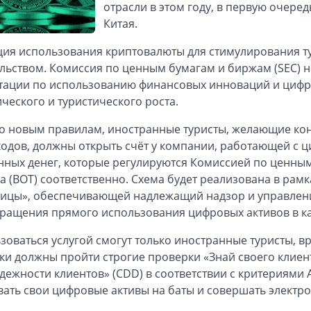
отрасли в этом году, в первую очеред
Китая.
ия использования криптовалюты для стимулирования т
льством. Комиссия по ценным бумагам и биржам (SEC) 
тации по использованию финансовых инноваций и цифр
ческого и туристического роста.
о новым правилам, иностранные туристы, желающие ко
ходов, должны открыть счёт у компании, работающей с 
нных денег, которые регулируются Комиссией по ценным
а (BOT) соответственно. Схема будет реализована в рам
ицы», обеспечивающей надлежащий надзор и управление
ращения прямого использования цифровых активов в ка
зоваться услугой смогут только иностранные туристы, в
ки должны пройти строгие проверки «Знай своего клиен
дежности клиентов» (CDD) в соответствии с критериями 
ать свои цифровые активы на баты и совершать электр