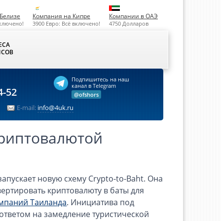
Белизе
Компания на Кипре
Компании в ОАЭ
включено!
3900 Евро: Всё включено!
4750 Долларов
ЕСА
СОВ
Подпишитесь на наш
канал в Telegram
4-52
@ofshors
E-mail:
info@4uk.ru
криптовалютой
запускает новую схему Crypto-to-Baht. Она
ертировать криптовалюту в баты для
мпаний Таиланда
. Инициатива под
 ответом на замедление туристической