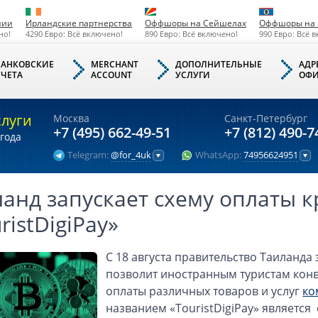
нии
Ирландские партнерства
Оффшоры на Сейшелах
Оффшоры на 
но!
4290 Евро: Всё включено!
890 Евро: Всё включено!
990 Евро: Всё 
БАНКОВСКИЕ
MERCHANT
ДОПОЛНИТЕЛЬНЫЕ
АДР
СЧЕТА
ACCOUNT
УСЛУГИ
ОФИ
слуги
Москва
Санкт-Петербург
+7 (495) 662-49-51
+7 (812) 490-7
года
Telegram:
@for_4uk
WhatsApp:
74956624951
ланд запускает схему оплаты 
ristDigiPay»
С 18 августа правительство Таиланда 
позволит иностранным туристам конв
оплаты различных товаров и услуг
ко
названием «TouristDigiPay» является