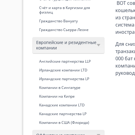
BOT сов
Счёт и карта в Киргизии для
кошельк
физлиц
из стра
Гражданство Вануату
система
Гражданство Сьерра-Леоне
иностра
Европейские и резидентные
Для сни
компании
транзак
000 бат
Английские партнерства LLP
компани
Ирландские компании LTD
руково
Ирландские партнерства LP
Компании в Сингапуре
Компании на Кипре
Канадские компании LTD
Канадские партнерства LP
Компании в США (Флорида)