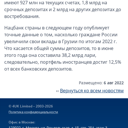
Компании в Сингапуре
имеют 927 млн на текущих счетах, 1,8 млрд на
срочных депозитах и 2 млрд на других депозитах до
Компании на Кипре
востребования.
Канадские компании LTD
Нацбанк страны в следующем году опубликует
Канадские партнерства LP
точные данные о том, насколько граждане России
Компании в США (Флорида)
увеличили свои вклады в Грузии по итогам 2022 г.
Оффшорные компании
Что касается общей суммы депозитов, то в июне
этого года она составила 38,2 млрд лари,
Оффшоры в Белизе
следовательно, портфель иностранцев достиг 12,5%
от всех банковских депозитов.
Оффшоры на БВО (BVI)
Оффшоры на Маршалловых Островах
Размещено:
6 авг 2022
Оффшоры в Панаме
‹‹
Вернуться ко всем новостям
Финансовая отчетность
© 4UK Limited – 2003-2026
Ликвидация зарубежных компаний
Политика конфиденциальности
Офис в Москве:
Открытие счёта
123022, г. Москва, ул. Рочдельская, д. 15, стр. 25А,
этаж 3,