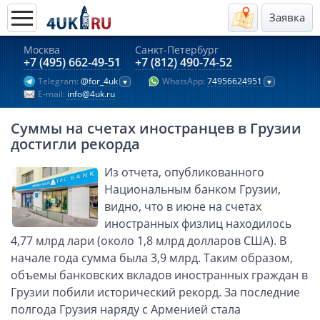
Заявка
Москва
Санкт-Петербург
Актуальные предложения 2026
+7 (495) 662-49-51
+7 (812) 490-74-52
Telegram:
@for_4uk
WhatsApp:
74956624951
Компании в Гонконге
E-mail:
info@4uk.ru
Английские компании LTD
Суммы на счетах иностранцев в Грузии
Киргизия (компания и счёт)
достигли рекорда
Компании в Китае
Из отчета, опубликованного
Kомпания в Канаде с лицензией MSB
Национальным банком Грузии,
Казахстан (компания и счёт)
видно, что в июне на счетах
Открытие счета в банках Казахстана
иностранных физлиц находилось
Платежная система Гонконга
4,77 млрд лари (около 1,8 млрд долларов США). В
начале года сумма была 3,9 млрд. Таким образом,
Платежная система Великобритании
объемы банковских вкладов иностранных граждан в
Платежная система Маврикия
Грузии побили исторический рекорд. За последние
Платежная система Казахстана
полгода Грузия наряду с Арменией стала