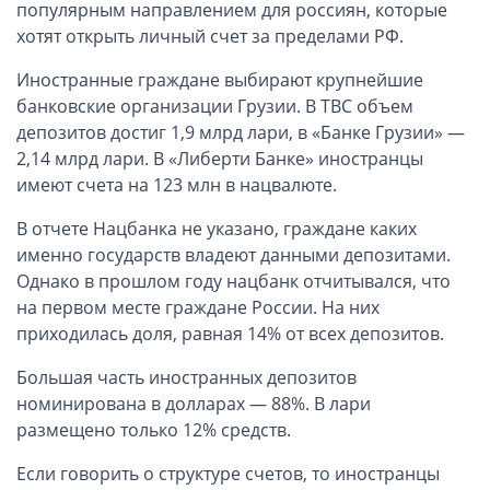
ОАЭ, Дубай (компания и счёт)
популярным направлением для россиян, которые
хотят открыть личный счет за пределами РФ.
ОАЭ, Аджман (компания и счёт)
Оффшоры в Панаме
Иностранные граждане выбирают крупнейшие
банковские организации Грузии. В TBC объем
Оффшоры на Сейшелах
депозитов достиг 1,9 млрд лари, в «Банке Грузии» —
Турция (компания и счёт)
2,14 млрд лари. В «Либерти Банке» иностранцы
Счёт и карта в Турции для физлиц
имеют счета на 123 млн в нацвалюте.
Cчёт в Турции для компании
В отчете Нацбанка не указано, граждане каких
Счёт и карта в Киргизии для физлиц
именно государств владеют данными депозитами.
Гражданство Вануату
Однако в прошлом году нацбанк отчитывался, что
Гражданство Сьерра-Леоне
на первом месте граждане России. На них
приходилась доля, равная 14% от всех депозитов.
Европейские и резидентные компании
Большая часть иностранных депозитов
Английские партнерства LLP
номинирована в долларах — 88%. В лари
размещено только 12% средств.
Ирландские компании LTD
Ирландские партнерства LP
Если говорить о структуре счетов, то иностранцы