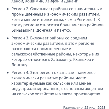
Ханой, Хошимин, Хайфон и Дананг.
Регион 2. Охватывает районы со значительным
Открытие счета в платежной системе
промышленным и экономическим развитием,
Мерчант аккаунт
хотя и менее интенсивным, чем в Регионе 1. К
этому региону относится большинство районов
Биньзыонга, Донгная и Кантхо.
VAT номер (НДС)
Регион 3. Включает районы со средним
Проверка названий Английских компаний
экономическим развитием, в этом регионе
развиваются промышленные и
сельскохозяйственные районы, некоторые из
Регистрация торговой марки в UK и в Европе
которых относятся к Хайзыонгу, Кханьхоа и
Лонгану.
Дополнительные услуги
Регион 4. Этот регион охватывает наименее
Правовые услуги
экономически развитые районы, часто
характеризуемые как сельские или менее
индустриализированные, с основным акцентом
Информация, статьи
на сельское хозяйство и мелкое производство.
Способы оплаты
Размещено:
22 июл 2025