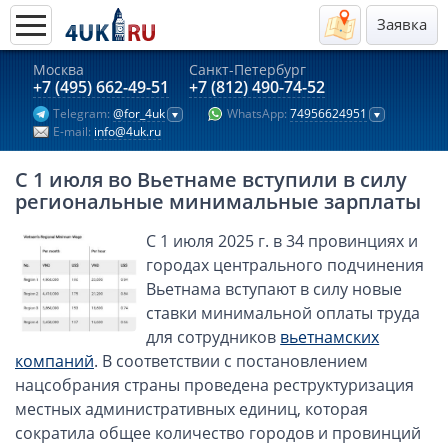
Заявка
Москва
Санкт-Петербург
Актуальные предложения 2026
+7 (495) 662-49-51
+7 (812) 490-74-52
Telegram:
@for_4uk
WhatsApp:
74956624951
Компании в Гонконге
E-mail:
info@4uk.ru
Английские компании LTD
С 1 июля во Вьетнаме вступили в силу
Киргизия (компания и счёт)
региональные минимальные зарплаты
Компании в Китае
С 1 июля 2025 г. в 34 провинциях и
Kомпания в Канаде с лицензией MSB
городах центрального подчинения
Казахстан (компания и счёт)
Вьетнама вступают в силу новые
Открытие счета в банках Казахстана
ставки минимальной оплаты труда
Платежная система Гонконга
для сотрудников
вьетнамских
компаний
. В соответствии с постановлением
Платежная система Великобритании
нацсобрания страны проведена реструктуризация
Платежная система Маврикия
местных административных единиц, которая
Платежная система Казахстана
сократила общее количество городов и провинций