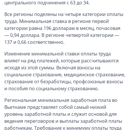
ОАЭ, Дубай (компания и счёт)
центрального подчинения с 63 до 34.
ОАЭ, Аджман (компания и счёт)
Все регионы поделены на четыре категории оплаты
Оффшоры в Панаме
труда. Минимальная ставка в регионе первой
категории равна 196 долларам в месяц, почасовая
Оффшоры на Сейшелах
— 0,94 доллара. В регионе четвертой категории —
Турция (компания и счёт)
137 и 0,66 соответственно.
Счёт и карта в Турции для физлиц
Изменение минимальной ставки оплаты труда
Cчёт в Турции для компании
влияет на ряд платежей, которые рассчитываются
Счёт и карта в Киргизии для физлиц
исходя из этой суммы. Включая взносы на
Гражданство Вануату
социальное страхование, медицинское страхование,
Гражданство Сьерра-Леоне
страхование от безработицы, профсоюзные взносы
и пособия по социальному страхованию.
Европейские и резидентные компании
Региональная минимальная заработная плата во
Английские партнерства LLP
Вьетнаме представляет собой самый низкий
уровень заработной платы и служит основой для
Ирландские компании LTD
ведения переговоров и выплаты заработной платы
Ирландские партнерства LP
работникам. Требование к минимуму оплаты труда