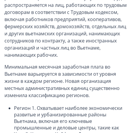
Компании в Сингапуре
распространяется на лиц, работающих по трудовым
Компании на Кипре
договорам в соответствии с Трудовым кодексом,
включая работников предприятий, кооперативов,
Канадские компании LTD
фермерских хозяйств, домохозяйств, отдельных лиц
Канадские партнерства LP
и других вьетнамских организаций, нанимающих
Компании в США (Флорида)
сотрудников по контракту, а также иностранных
организаций и частных лиц во Вьетнаме,
Оффшорные компании
нанимающих рабочих.
Оффшоры в Белизе
Минимальная месячная заработная плата во
Оффшоры на БВО (BVI)
Вьетнаме варьируется в зависимости от уровня
жизни в каждом регионе. Новая организация
Оффшоры на Маршалловых Островах
местных административных единиц существенно
Оффшоры в Панаме
изменила классификацию регионов.
Финансовая отчетность
Регион 1. Охватывает наиболее экономически
развитые и урбанизированные районы
Ликвидация зарубежных компаний
Вьетнама, включая его ключевые
промышленные и деловые центры, такие как
Открытие счёта