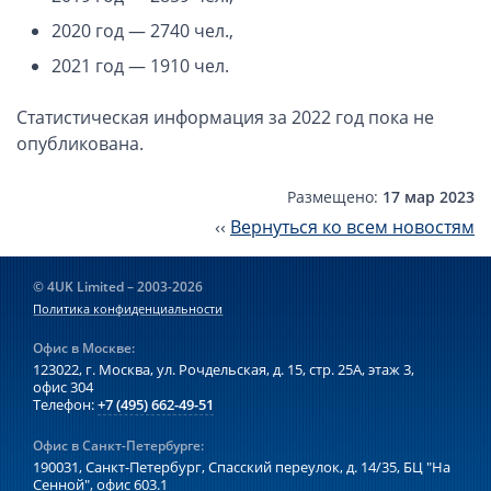
Компании в Сингапуре
2020 год — 2740 чел.,
Компании на Кипре
2021 год — 1910 чел.
Канадские компании LTD
Канадские партнерства LP
Статистическая информация за 2022 год пока не
Компании в США (Флорида)
опубликована.
Оффшорные компании
Размещено:
17 мар 2023
‹‹
Вернуться ко всем новостям
Оффшоры в Белизе
Оффшоры на БВО (BVI)
© 4UK Limited – 2003-2026
Оффшоры на Маршалловых Островах
Политика конфиденциальности
Оффшоры в Панаме
Офис в Москве:
123022, г. Москва, ул. Рочдельская, д. 15, стр. 25А,
этаж 3,
Финансовая отчетность
офис 304
Телефон:
+7 (495) 662-49-51
Ликвидация зарубежных компаний
Офис в Санкт-Петербурге:
190031, Санкт-Петербург, Спасский переулок, д. 14/35,
БЦ "На
Открытие счёта
Сенной", офис 603.1