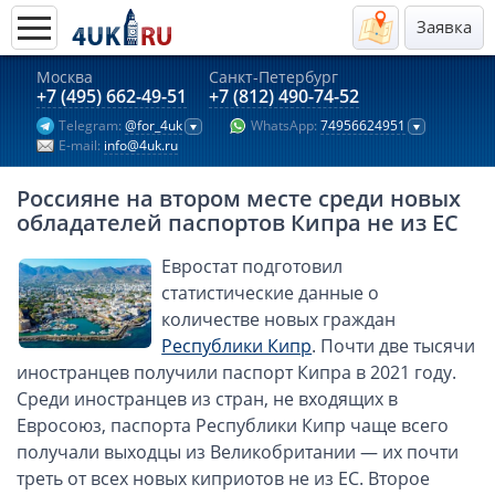
Заявка
Москва
Санкт-Петербург
Актуальные предложения 2026
+7 (495) 662-49-51
+7 (812) 490-74-52
Telegram:
@for_4uk
WhatsApp:
74956624951
Компании в Гонконге
E-mail:
info@4uk.ru
Английские компании LTD
Россияне на втором месте среди новых
Киргизия (компания и счёт)
обладателей паспортов Кипра не из ЕС
Компании в Китае
Евростат подготовил
Kомпания в Канаде с лицензией MSB
статистические данные о
Казахстан (компания и счёт)
количестве новых граждан
Открытие счета в банках Казахстана
Республики Кипр
. Почти две тысячи
Платежная система Гонконга
иностранцев получили паспорт Кипра в 2021 году.
Среди иностранцев из стран, не входящих в
Платежная система Великобритании
Евросоюз, паспорта Республики Кипр чаще всего
Платежная система Маврикия
получали выходцы из Великобритании — их почти
Платежная система Казахстана
треть от всех новых киприотов не из ЕС. Второе