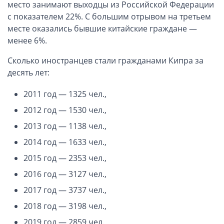
ОАЭ, Дубай (компания и счёт)
место занимают выходцы из Российской Федерации
с показателем 22%. С большим отрывом на третьем
ОАЭ, Аджман (компания и счёт)
месте оказались бывшие китайские граждане —
Оффшоры в Панаме
менее 6%.
Оффшоры на Сейшелах
Сколько иностранцев стали гражданами Кипра за
Турция (компания и счёт)
десять лет:
Счёт и карта в Турции для физлиц
Cчёт в Турции для компании
2011 год — 1325 чел.,
Счёт и карта в Киргизии для физлиц
2012 год — 1530 чел.,
Гражданство Вануату
2013 год — 1138 чел.,
Гражданство Сьерра-Леоне
2014 год — 1633 чел.,
2015 год — 2353 чел.,
Европейские и резидентные компании
2016 год — 3127 чел.,
Английские партнерства LLP
2017 год — 3737 чел.,
Ирландские компании LTD
2018 год — 3198 чел.,
Ирландские партнерства LP
2019 год — 2859 чел.,