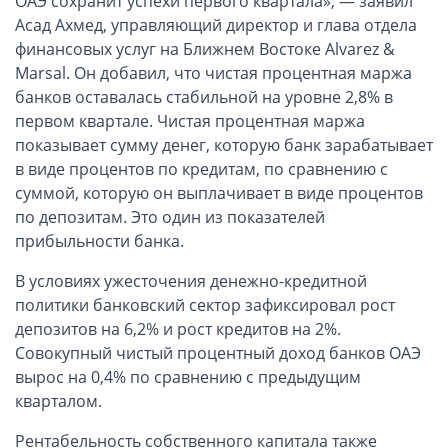
ОАЭ сохранит успехи первого квартала», — заявил
ОАЭ, Дубай (компания и счёт)
Асад Ахмед, управляющий директор и глава отдела
ОАЭ, Аджман (компания и счёт)
финансовых услуг на Ближнем Востоке Alvarez &
Оффшоры в Панаме
Marsal. Он добавил, что чистая процентная маржа
банков оставалась стабильной на уровне 2,8% в
Оффшоры на Сейшелах
первом квартале. Чистая процентная маржа
Турция (компания и счёт)
показывает сумму денег, которую банк зарабатывает
Счёт и карта в Турции для физлиц
в виде процентов по кредитам, по сравнению с
Cчёт в Турции для компании
суммой, которую он выплачивает в виде процентов
по депозитам. Это один из показателей
Счёт и карта в Киргизии для физлиц
прибыльности банка.
Гражданство Вануату
Гражданство Сьерра-Леоне
В условиях ужесточения денежно-кредитной
политики банковский сектор зафиксировал рост
Европейские и резидентные компании
депозитов на 6,2% и рост кредитов на 2%.
Совокупный чистый процентный доход банков ОАЭ
Английские партнерства LLP
вырос на 0,4% по сравнению с предыдущим
Ирландские компании LTD
кварталом.
Ирландские партнерства LP
Рентабельность собственного капитала также