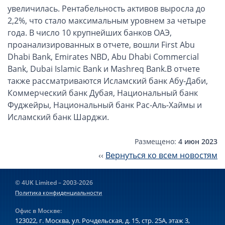
Компании в Сингапуре
увеличилась. Рентабельность активов выросла до
Компании на Кипре
2,2%, что стало максимальным уровнем за четыре
года. В число 10 крупнейших банков ОАЭ,
Канадские компании LTD
проанализированных в отчете, вошли First Abu
Канадские партнерства LP
Dhabi Bank, Emirates NBD, Abu Dhabi Commercial
Компании в США (Флорида)
Bank, Dubai Islamic Bank и Mashreq Bank.В отчете
также рассматриваются Исламский банк Абу-Даби,
Оффшорные компании
Коммерческий банк Дубая, Национальный банк
Фуджейры, Национальный банк Рас-Аль-Хаймы и
Оффшоры в Белизе
Исламский банк Шарджи.
Оффшоры на БВО (BVI)
Оффшоры на Маршалловых Островах
Размещено:
4 июн 2023
Оффшоры в Панаме
‹‹
Вернуться ко всем новостям
Финансовая отчетность
© 4UK Limited – 2003-2026
Политика конфиденциальности
Ликвидация зарубежных компаний
Офис в Москве:
Открытие счёта
123022, г. Москва, ул. Рочдельская, д. 15, стр. 25А,
этаж 3,