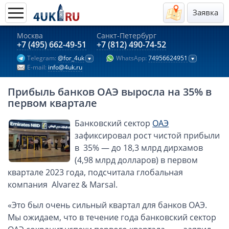
Заявка
Москва
Санкт-Петербург
Актуальные предложения 2026
+7 (495) 662-49-51
+7 (812) 490-74-52
Telegram:
@for_4uk
WhatsApp:
74956624951
Компании в Гонконге
E-mail:
info@4uk.ru
Английские компании LTD
Прибыль банков ОАЭ выросла на 35% в
Киргизия (компания и счёт)
первом квартале
Компании в Китае
Банковский сектор
ОАЭ
Kомпания в Канаде с лицензией MSB
зафиксировал рост чистой прибыли
Казахстан (компания и счёт)
в 35% — до 18,3 млрд дирхамов
Открытие счета в банках Казахстана
(4,98 млрд долларов) в первом
Платежная система Гонконга
квартале 2023 года, подсчитала глобальная
компания Alvarez & Marsal.
Платежная система Великобритании
Платежная система Маврикия
«Это был очень сильный квартал для банков ОАЭ.
Мы ожидаем, что в течение года банковский сектор
Платежная система Казахстана