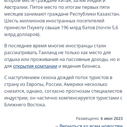
втором месте граждане Китая, затем Индии и
ОАЭ, Дубай (компания и счёт)
Австралии. Пятое место по итогам первых пяти
ОАЭ, Аджман (компания и счёт)
месяцев занимают граждане Республики Казахстан.
Оффшоры в Панаме
Шесть миллионов иностранных посетителей
принесли Пхукету свыше 196 млрд батов (почти 5,6
Оффшоры на Сейшелах
млрд долларов).
Турция (компания и счёт)
Счёт и карта в Турции для физлиц
В последнее время многие иностранцы стали
рассматривать Таиланд не только как место для
Cчёт в Турции для компании
отдыха или проживания на пассивные доходы, но и
Счёт и карта в Киргизии для физлиц
для
открытия компании
и ведения бизнеса.
Гражданство Вануату
С наступлением сезона дождей поток туристов в
Гражданство Сьерра-Леоне
страну из Европы, России, Америки несколько
Европейские и резидентные компании
снизится, однако, согласно прогнозам специалистов
индустрии, он частично компенсируется туристами с
Английские партнерства LLP
Ближнего Востока.
Ирландские компании LTD
Размещено:
6 июн 2023
Ирландские партнерства LP
‹‹
Вернуться ко всем новостям