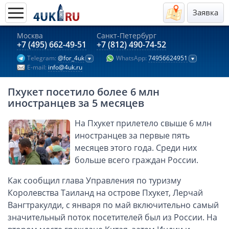
Заявка
Москва
Санкт-Петербург
Актуальные предложения 2026
+7 (495) 662-49-51
+7 (812) 490-74-52
Telegram:
@for_4uk
WhatsApp:
74956624951
Компании в Гонконге
E-mail:
info@4uk.ru
Английские компании LTD
Пхукет посетило более 6 млн
Киргизия (компания и счёт)
иностранцев за 5 месяцев
Компании в Китае
На Пхукет прилетело свыше 6 млн
Kомпания в Канаде с лицензией MSB
иностранцев за первые пять
Казахстан (компания и счёт)
месяцев этого года. Среди них
Открытие счета в банках Казахстана
больше всего граждан России.
Платежная система Гонконга
Как сообщил глава Управления по туризму
Платежная система Великобритании
Королевства Таиланд на острове Пхукет, Лерчай
Платежная система Маврикия
Вангтракулди, с января по май включительно самый
значительный поток посетителей был из России. На
Платежная система Казахстана