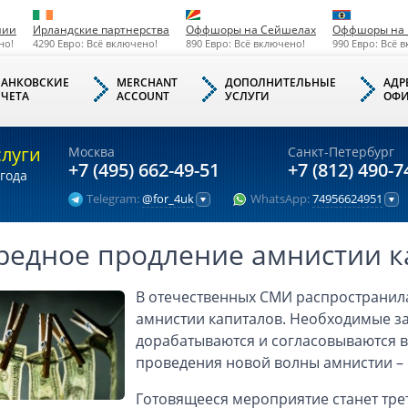
нии
Ирландские партнерства
Оффшоры на Сейшелах
Оффшоры на 
но!
4290 Евро: Всё включено!
890 Евро: Всё включено!
990 Евро: Всё 
БАНКОВСКИЕ
MERCHANT
ДОПОЛНИТЕЛЬНЫЕ
АДР
СЧЕТА
ACCOUNT
УСЛУГИ
ОФИ
слуги
Москва
Санкт-Петербург
+7 (495) 662-49-51
+7 (812) 490-7
года
Telegram:
@for_4uk
WhatsApp:
74956624951
редное продление амнистии к
В отечественных СМИ распространи
амнистии капиталов. Необходимые з
дорабатываются и согласовываются в
проведения новой волны амнистии – с 
Готовящееся мероприятие станет тре