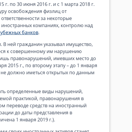
. по 30 июня 2016 г. и с 1 марта 2018 г.
дуру освобождения физлиц от
 ответственности за некоторые
 иностранных компаниях, контролю над
рубежных банков
.
. В ней гражданин указывал имущество,
иеся к совершенному им нарушению
ь лишь правонарушений, имевших место до
я 2015 г., по второму этапу – до 1 января
и не должно иметься открытых по данным
вать определенные виды нарушений,
уемой практикой, правонарушения в
ом переводе средств на иностранный
рации до даты представления в
чена 1 января 2019 г.).
ми своих иностранных активов станет