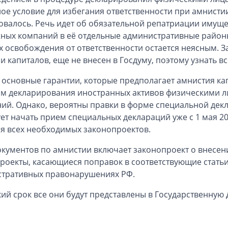
ое условие для избегания ответственности при амнистии
овалось. Речь идет об обязательной репатриации имущ
ных компаний в её отдельные административные районы
х освобождения от ответственности остается неясным.
и капиталов, еще не внесен в Госдуму, поэтому узнать в
 основные гарантии, которые предполагает амнистия капи
м декларирования иностранных активов физическими л
ий. Однако, вероятны правки в форме специальной де
ет начать прием специальных деклараций уже с 1 мая 201
я всех необходимых законопроектов.
окументов по амнистии включает законопроект о внесен
роекты, касающиеся поправок в соответствующие статьи
тративных правонарушениях РФ.
кий срок все они будут представлены в Государственную