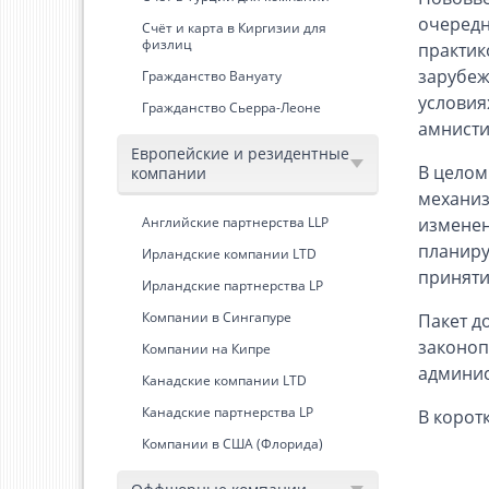
очередн
Счёт и карта в Киргизии для
физлиц
практик
зарубеж
Гражданство Вануату
условия
Гражданство Сьерра-Леоне
амнисти
Европейские и резидентные
В целом
компании
механиз
Английские партнерства LLP
изменен
планиру
Ирландские компании LTD
приняти
Ирландские партнерства LP
Компании в Сингапуре
Пакет д
законоп
Компании на Кипре
админис
Канадские компании LTD
Канадские партнерства LP
В корот
Компании в США (Флорида)