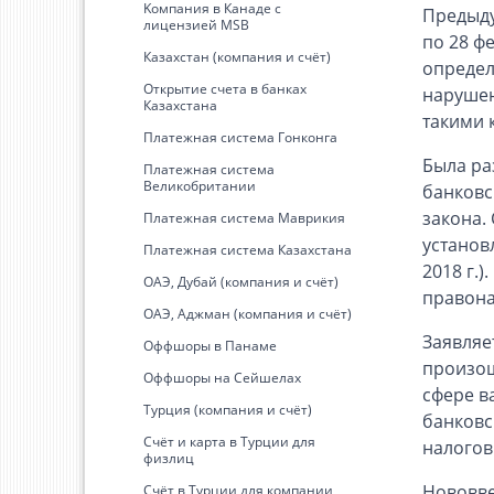
Kомпания в Канаде с
Предыду
лицензией MSB
по 28 ф
Казахстан (компания и счёт)
определ
Открытие счета в банках
нарушен
Казахстана
такими 
Платежная система Гонконга
Была ра
Платежная система
Великобритании
банковс
закона.
Платежная система Маврикия
установл
Платежная система Казахстана
2018 г.
ОАЭ, Дубай (компания и счёт)
правона
ОАЭ, Аджман (компания и счёт)
Заявляе
Оффшоры в Панаме
произош
Оффшоры на Сейшелах
сфере в
Турция (компания и счёт)
банковс
Счёт и карта в Турции для
налогов
физлиц
Нововве
Cчёт в Турции для компании