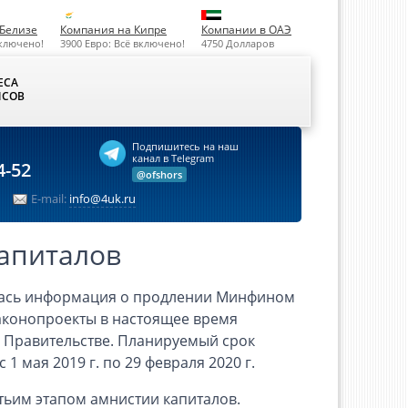
Белизе
Компания на Кипре
Компании в ОАЭ
включено!
3900 Евро: Всё включено!
4750 Долларов
ЕСА
СОВ
Подпишитесь на наш
канал в Telegram
4-52
@ofshors
E-mail:
info@4uk.ru
апиталов
лась информация о продлении Минфином
аконопроекты в настоящее время
 Правительстве. Планируемый срок
1 мая 2019 г. по 29 февраля 2020 г.
тьим этапом амнистии капиталов.