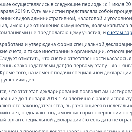
щие осуществлялись в следующие периоды: с 1 июля 2015 г
евраля 2019 г. Суть амнистии представляла собой проце
енных видов административной, налоговой и уголовной
ия, имеющие отношение к имуществу, долям капитала в
компаниями (не предполагающему участия) и
счетам за
зработана и утверждена форма специальной декларации
кие счета, а также иностранные организации, относящ
 Следует отметить, что снятие ответственности касалос
енных законодателями дат (по первому этапу – до 1 январ
). Кроме того, на момент подачи специальной деклараци
рушениям дел.
тся, что этот этап декларирования позволит амнистиро
едшие до 1 января 2019 г. Аналогично с ранее использ
алютного законодательства, выражающиеся в нелегальн
кий счет, подпадают под амнистию при совершении опе
ый орган специальной декларации (то есть дата не ограни
дением в процедуре декларирования физическими лица