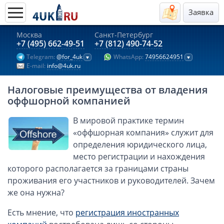
Заявка
Москва
Санкт-Петербург
Актуальные предложения 2026
+7 (495) 662-49-51
+7 (812) 490-74-52
Telegram:
@for_4uk
WhatsApp:
74956624951
Компании в Гонконге
E-mail:
info@4uk.ru
Английские компании LTD
Налоговые преимущества от владения
Киргизия (компания и счёт)
оффшорной компанией
Компании в Китае
В мировой практике термин
Kомпания в Канаде с лицензией MSB
«оффшорная компания» служит для
Казахстан (компания и счёт)
определения юридического лица,
Открытие счета в банках Казахстана
место регистрации и нахождения
Платежная система Гонконга
которого располагается за границами страны
проживания его участников и руководителей. Зачем
Платежная система Великобритании
же она нужна?
Платежная система Маврикия
Есть мнение, что
регистрация иностранных
Платежная система Казахстана