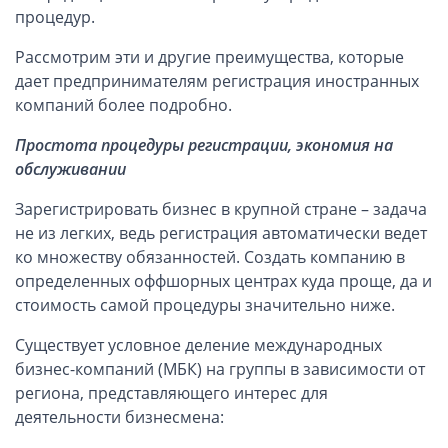
Компании в Сингапуре
процедур.
Компании на Кипре
Рассмотрим эти и другие преимущества, которые
Канадские компании LTD
дает предпринимателям регистрация иностранных
Канадские партнерства LP
компаний более подробно.
Компании в США (Флорида)
Простота процедуры регистрации, экономия на
Оффшорные компании
обслуживании
Зарегистрировать бизнес в крупной стране – задача
Оффшоры в Белизе
не из легких, ведь регистрация автоматически ведет
Оффшоры на БВО (BVI)
ко множеству обязанностей. Создать компанию в
Оффшоры на Маршалловых Островах
определенных оффшорных центрах куда проще, да и
Оффшоры в Панаме
стоимость самой процедуры значительно ниже.
Существует условное деление международных
Финансовая отчетность
бизнес-компаний (МБК) на группы в зависимости от
региона, представляющего интерес для
Ликвидация зарубежных компаний
деятельности бизнесмена:
Открытие счёта