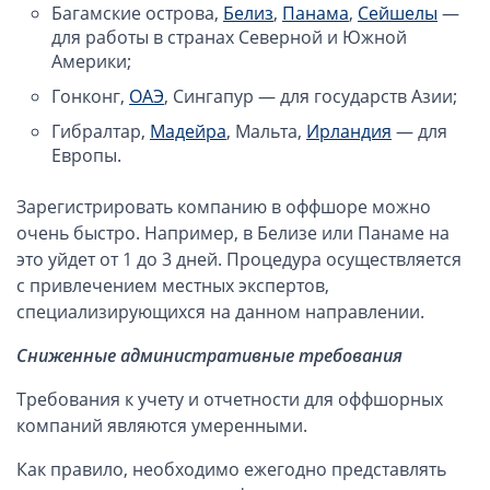
Багамские острова,
Белиз
,
Панама
,
Сейшелы
—
для работы в странах Северной и Южной
Открытие счета в платежной системе
Америки;
Мерчант аккаунт
Гонконг,
ОАЭ
, Сингапур — для государств Азии;
Гибралтар,
Мадейра
, Мальта,
Ирландия
— для
VAT номер (НДС)
Европы.
Проверка названий Английских компаний
Зарегистрировать компанию в оффшоре можно
очень быстро. Например, в Белизе или Панаме на
Регистрация торговой марки в UK и в Европе
это уйдет от 1 до 3 дней. Процедура осуществляется
с привлечением местных экспертов,
Дополнительные услуги
специализирующихся на данном направлении.
Правовые услуги
Сниженные административные требования
Требования к учету и отчетности для оффшорных
Информация, статьи
компаний являются умеренными.
Способы оплаты
Как правило, необходимо ежегодно представлять