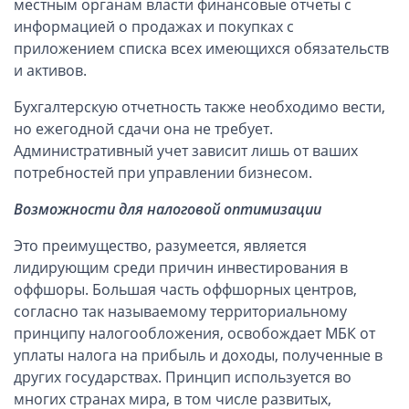
местным органам власти финансовые отчеты с
Вопросы и ответы
информацией о продажах и покупках с
приложением списка всех имеющихся обязательств
Автоматический обмен информацией
и активов.
Контакты, схема проезда
Бухгалтерскую отчетность также необходимо вести,
но ежегодной сдачи она не требует.
Административный учет зависит лишь от ваших
потребностей при управлении бизнесом.
Возможности для налоговой оптимизации
Это преимущество, разумеется, является
лидирующим среди причин инвестирования в
оффшоры. Большая часть оффшорных центров,
согласно так называемому территориальному
принципу налогообложения, освобождает МБК от
уплаты налога на прибыль и доходы, полученные в
других государствах. Принцип используется во
многих странах мира, в том числе развитых,