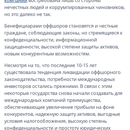
компаний
востребована лишь со стороны
ОАЭ, Дубай (компания и счёт)
нечестных людей и коррумпированных чиновников,
ОАЭ, Аджман (компания и счёт)
но это далеко не так.
Оффшоры в Панаме
Бенефициарами оффшоров становятся и честные
Оффшоры на Сейшелах
граждане, соблюдающие законы, но стремящиеся к
Турция (компания и счёт)
конфиденциальности, информационной
Счёт и карта в Турции для физлиц
защищенности, высокой степени защиты активов,
новым конкурентным возможностям.
Cчёт в Турции для компании
Счёт и карта в Киргизии для физлиц
Несмотря на то, что последние 10-15 лет
Гражданство Вануату
существовала тенденция ликвидации оффшорного
законодательства, потребности международных
Гражданство Сьерра-Леоне
инвесторов остались прежними. В связи с этим
Европейские и резидентные компании
некоторые государства снова начали создавать для
международных компаний преимущества,
Английские партнерства LLP
обеспечивающие увеличение прибыли на фоне
конкурентов, надежную защиту активов, выгодные
Ирландские компании LTD
условия налогообложения, высокую степень
Ирландские партнерства LP
конфиденциальности и простоту юридических