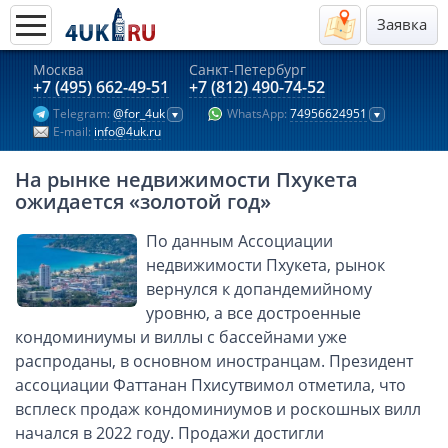
Заявка
Москва
Санкт-Петербург
Актуальные предложения 2026
+7 (495) 662-49-51
+7 (812) 490-74-52
Telegram:
@for_4uk
WhatsApp:
74956624951
Компании в Гонконге
E-mail:
info@4uk.ru
Английские компании LTD
На рынке недвижимости Пхукета
Киргизия (компания и счёт)
ожидается «золотой год»
Компании в Китае
По данным Ассоциации
Kомпания в Канаде с лицензией MSB
недвижимости Пхукета, рынок
Казахстан (компания и счёт)
вернулся к допандемийному
Открытие счета в банках Казахстана
уровню, а все достроенные
Платежная система Гонконга
кондоминиумы и виллы с бассейнами уже
распроданы, в основном иностранцам. Президент
Платежная система Великобритании
ассоциации Фаттанан Пхисутвимол отметила, что
Платежная система Маврикия
всплеск продаж кондоминиумов и роскошных вилл
Платежная система Казахстана
начался в 2022 году. Продажи достигли