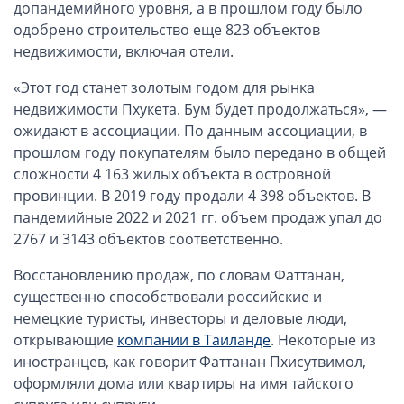
ОАЭ, Дубай (компания и счёт)
допандемийного уровня, а в прошлом году было
одобрено строительство еще 823 объектов
ОАЭ, Аджман (компания и счёт)
недвижимости, включая отели.
Оффшоры в Панаме
«Этот год станет золотым годом для рынка
Оффшоры на Сейшелах
недвижимости Пхукета. Бум будет продолжаться», —
Турция (компания и счёт)
ожидают в ассоциации. По данным ассоциации, в
Счёт и карта в Турции для физлиц
прошлом году покупателям было передано в общей
Cчёт в Турции для компании
сложности 4 163 жилых объекта в островной
провинции. В 2019 году продали 4 398 объектов. В
Счёт и карта в Киргизии для физлиц
пандемийные 2022 и 2021 гг. объем продаж упал до
Гражданство Вануату
2767 и 3143 объектов соответственно.
Гражданство Сьерра-Леоне
Восстановлению продаж, по словам Фаттанан,
Европейские и резидентные компании
существенно способствовали российские и
немецкие туристы, инвесторы и деловые люди,
Английские партнерства LLP
открывающие
компании в Таиланде
. Некоторые из
Ирландские компании LTD
иностранцев, как говорит Фаттанан Пхисутвимол,
оформляли дома или квартиры на имя тайского
Ирландские партнерства LP