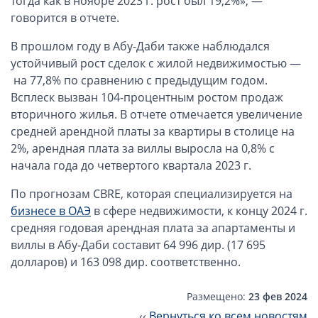
тогда как в ноябре 2023 г. рост был 19,2%», —
Компании в Сингапуре
говорится в отчете.
Компании на Кипре
В прошлом году в Абу-Даби также наблюдался
Канадские компании LTD
устойчивый рост сделок с жилой недвижимостью —
Канадские партнерства LP
на 77,8% по сравнению с предыдущим годом.
Компании в США (Флорида)
Всплеск вызван 104-процентным ростом продаж
вторичного жилья. В отчете отмечается увеличение
Оффшорные компании
средней арендной платы за квартиры в столице на
2%, арендная плата за виллы выросла на 0,8% с
Оффшоры в Белизе
начала года до четвертого квартала 2023 г.
Оффшоры на БВО (BVI)
По прогнозам CBRE, которая специализируется на
Оффшоры на Маршалловых Островах
бизнесе в ОАЭ
в сфере недвижимости, к концу 2024 г.
Оффшоры в Панаме
средняя годовая арендная плата за апартаменты и
виллы в Абу-Даби составит 64 996 дир. (17 695
Финансовая отчетность
долларов) и 163 098 дир. соответственно.
Ликвидация зарубежных компаний
Размещено:
23 фев 2024
Открытие счёта
‹‹
Вернуться ко всем новостям