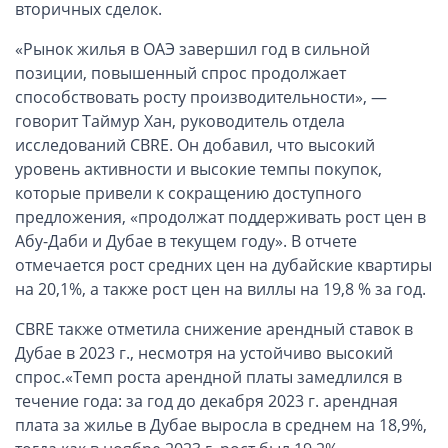
ОАЭ, Дубай (компания и счёт)
вторичных сделок.
ОАЭ, Аджман (компания и счёт)
«Рынок жилья в ОАЭ завершил год в сильной
Оффшоры в Панаме
позиции, повышенный спрос продолжает
способствовать росту производительности», —
Оффшоры на Сейшелах
говорит Таймур Хан, руководитель отдела
Турция (компания и счёт)
исследований CBRE. Он добавил, что высокий
Счёт и карта в Турции для физлиц
уровень активности и высокие темпы покупок,
Cчёт в Турции для компании
которые привели к сокращению доступного
предложения, «продолжат поддерживать рост цен в
Счёт и карта в Киргизии для физлиц
Абу-Даби и Дубае в текущем году». В отчете
Гражданство Вануату
отмечается рост средних цен на дубайские квартиры
Гражданство Сьерра-Леоне
на 20,1%, а также рост цен на виллы на 19,8 % за год.
Европейские и резидентные компании
CBRE также отметила снижение арендный ставок в
Дубае в 2023 г., несмотря на устойчиво высокий
Английские партнерства LLP
спрос.«Темп роста арендной платы замедлился в
Ирландские компании LTD
течение года: за год до декабря 2023 г. арендная
плата за жилье в Дубае выросла в среднем на 18,9%,
Ирландские партнерства LP