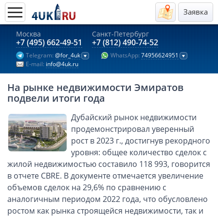
Заявка
Москва
Санкт-Петербург
Актуальные предложения 2026
+7 (495) 662-49-51
+7 (812) 490-74-52
Telegram:
@for_4uk
WhatsApp:
74956624951
Компании в Гонконге
E-mail:
info@4uk.ru
Английские компании LTD
На рынке недвижимости Эмиратов
Киргизия (компания и счёт)
подвели итоги года
Компании в Китае
Дубайский рынок недвижимости
Kомпания в Канаде с лицензией MSB
продемонстрировал уверенный
Казахстан (компания и счёт)
рост в 2023 г., достигнув рекордного
Открытие счета в банках Казахстана
уровня: общее количество сделок с
Платежная система Гонконга
жилой недвижимостью составило 118 993, говорится
в отчете CBRE. В документе отмечается увеличение
Платежная система Великобритании
объемов сделок на 29,6% по сравнению с
Платежная система Маврикия
аналогичным периодом 2022 года, что обусловлено
Платежная система Казахстана
ростом как рынка строящейся недвижимости, так и