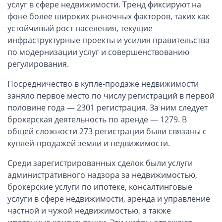
ОАЭ, Дубай (компания и счёт)
услуг в сфере недвижимости. Тренд фиксируют на
фоне более широких рыночных факторов, таких как
ОАЭ, Аджман (компания и счёт)
устойчивый рост населения, текущие
Оффшоры в Панаме
инфраструктурные проекты и усилия правительства
Оффшоры на Сейшелах
по модернизации услуг и совершенствованию
Турция (компания и счёт)
регулирования.
Счёт и карта в Турции для физлиц
Посредничество в купле-продаже недвижимости
Cчёт в Турции для компании
заняло первое место по числу регистраций в первой
половине года — 2301 регистрация. За ним следует
Счёт и карта в Киргизии для физлиц
брокерская деятельность по аренде — 1279. В
Гражданство Вануату
общей сложности 273 регистрации были связаны с
Гражданство Сьерра-Леоне
куплей-продажей земли и недвижимости.
Европейские и резидентные компании
Среди зарегистрированных сделок были услуги
административного надзора за недвижимостью,
Английские партнерства LLP
брокерские услуги по ипотеке, консалтинговые
Ирландские компании LTD
услуги в сфере недвижимости, аренда и управление
частной и чужой недвижимостью, а также
Ирландские партнерства LP