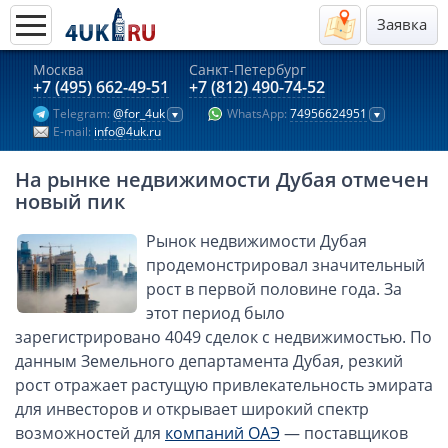
Заявка
Москва
Санкт-Петербург
Актуальные предложения 2026
+7 (495) 662-49-51
+7 (812) 490-74-52
Telegram:
@for_4uk
WhatsApp:
74956624951
Компании в Гонконге
E-mail:
info@4uk.ru
Английские компании LTD
На рынке недвижимости Дубая отмечен
Киргизия (компания и счёт)
новый пик
Компании в Китае
Рынок недвижимости Дубая
Kомпания в Канаде с лицензией MSB
продемонстрировал значительный
Казахстан (компания и счёт)
рост в первой половине года. За
Открытие счета в банках Казахстана
этот период было
Платежная система Гонконга
зарегистрировано 4049 сделок с недвижимостью. По
данным Земельного департамента Дубая, резкий
Платежная система Великобритании
рост отражает растущую привлекательность эмирата
Платежная система Маврикия
для инвесторов и открывает широкий спектр
Платежная система Казахстана
возможностей для
компаний ОАЭ
— поставщиков