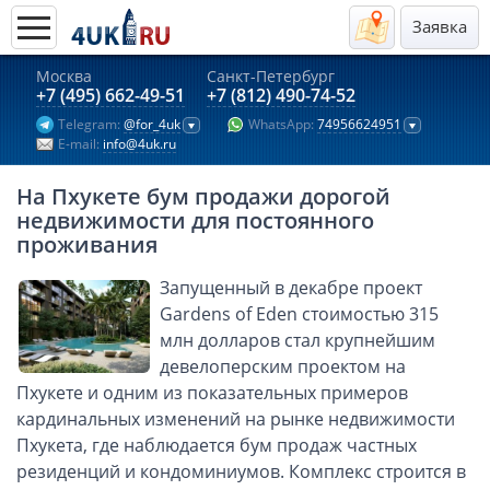
Заявка
Москва
Санкт-Петербург
Актуальные предложения 2026
+7 (495) 662-49-51
+7 (812) 490-74-52
Telegram:
@for_4uk
WhatsApp:
74956624951
Компании в Гонконге
E-mail:
info@4uk.ru
Английские компании LTD
На Пхукете бум продажи дорогой
Киргизия (компания и счёт)
недвижимости для постоянного
Компании в Китае
проживания
Kомпания в Канаде с лицензией MSB
Запущенный в декабре проект
Казахстан (компания и счёт)
Gardens of Eden стоимостью 315
Открытие счета в банках Казахстана
млн долларов стал крупнейшим
девелоперским проектом на
Платежная система Гонконга
Пхукете и одним из показательных примеров
Платежная система Великобритании
кардинальных изменений на рынке недвижимости
Платежная система Маврикия
Пхукета, где наблюдается бум продаж частных
Платежная система Казахстана
резиденций и кондоминиумов. Комплекс строится в