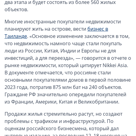
два этапа и будет состоять из более 560 жилых
ОАЭ, Дубай (компания и счёт)
объектов.
ОАЭ, Аджман (компания и счёт)
Оффшоры в Панаме
Многие иностранные покупатели недвижимости
планируют жить на острове, вести
бизнес в
Оффшоры на Сейшелах
Таиланде
. «Основное изменение заключается в том,
Турция (компания и счёт)
что недвижимость намного чаще стали покупать
Счёт и карта в Турции для физлиц
люди из России, Китая, Индии и Европы не для
Cчёт в Турции для компании
инвестиций, а для переезда», — говорится в отчете о
рынке недвижимости, который цитирует Nikkei Asia.
Счёт и карта в Киргизии для физлиц
В документе отмечается, что россияне стали
Гражданство Вануату
основными покупателями домов в первой половине
Гражданство Сьерра-Леоне
2023 года, потратив 875 млн бат на 240 объектов.
Граждане РФ значительно опередили покупателей
Европейские и резидентные компании
из Франции, Америки, Китая и Великобритании.
Английские партнерства LLP
Продажи жилья стремительно растут, но создают
Ирландские компании LTD
проблемы с трафиком и инфраструктурой. По
оценкам российского бизнесмена, который дал
Ирландские партнерства LP
интервью изданию, за последние 12–18 месяцев на