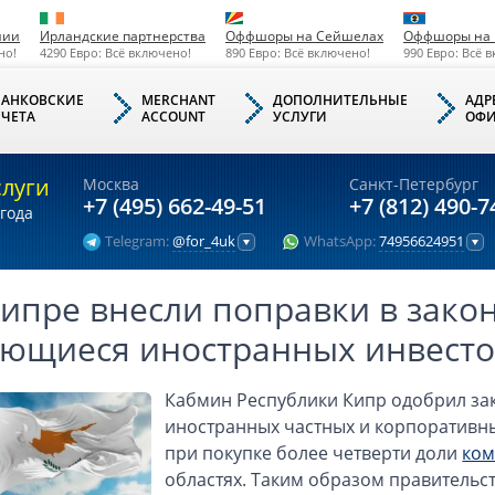
нии
Ирландские партнерства
Оффшоры на Сейшелах
Оффшоры на 
но!
4290 Евро: Всё включено!
890 Евро: Всё включено!
990 Евро: Всё 
БАНКОВСКИЕ
MERCHANT
ДОПОЛНИТЕЛЬНЫЕ
АДР
СЧЕТА
ACCOUNT
УСЛУГИ
ОФИ
слуги
Москва
Санкт-Петербург
+7 (495) 662-49-51
+7 (812) 490-7
года
Telegram:
@for_4uk
WhatsApp:
74956624951
ипре внесли поправки в закон
ающиеся иностранных инвест
Кабмин Республики Кипр одобрил за
иностранных частных и корпоративны
при покупке более четверти доли
ком
областях. Таким образом правительс