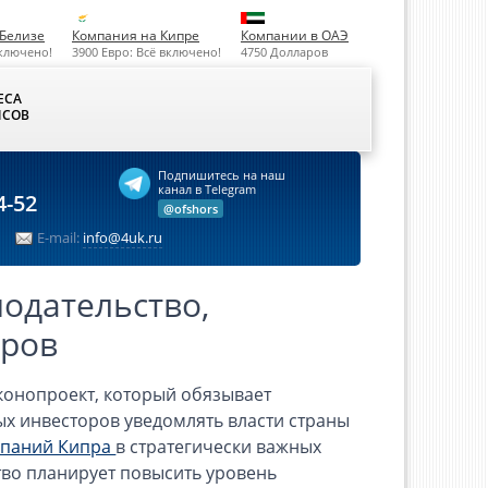
Белизе
Компания на Кипре
Компании в ОАЭ
включено!
3900 Евро: Всё включено!
4750 Долларов
ЕСА
СОВ
Подпишитесь на наш
канал в Telegram
4-52
@ofshors
E-mail:
info@4uk.ru
одательство,
оров
конопроект, который обязывает
х инвесторов уведомлять власти страны
паний Кипра
в стратегически важных
тво планирует повысить уровень