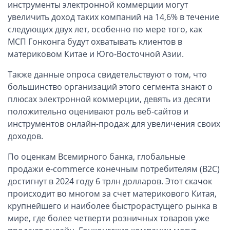
ОАЭ, Дубай (компания и счёт)
инструменты электронной коммерции могут
увеличить доход таких компаний на 14,6% в течение
ОАЭ, Аджман (компания и счёт)
следующих двух лет, особенно по мере того, как
Оффшоры в Панаме
МСП Гонконга будут охватывать клиентов в
Оффшоры на Сейшелах
материковом Китае и Юго-Восточной Азии.
Турция (компания и счёт)
Также данные опроса свидетельствуют о том, что
Счёт и карта в Турции для физлиц
большинство организаций этого сегмента знают о
Cчёт в Турции для компании
плюсах электронной коммерции, девять из десяти
положительно оценивают роль веб-сайтов и
Счёт и карта в Киргизии для физлиц
инструментов онлайн-продаж для увеличения своих
Гражданство Вануату
доходов.
Гражданство Сьерра-Леоне
По оценкам Всемирного банка, глобальные
Европейские и резидентные компании
продажи e-commerce конечным потребителям (B2C)
достигнут в 2024 году 6 трлн долларов. Этот скачок
Английские партнерства LLP
происходит во многом за счет материкового Китая,
Ирландские компании LTD
крупнейшего и наиболее быстрорастущего рынка в
мире, где более четверти розничных товаров уже
Ирландские партнерства LP