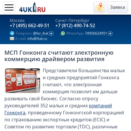
Заявка
Москва
Санкт-Петербург
Актуальные предложения 2026
+7 (495) 662-49-51
+7 (812) 490-74-52
Telegram:
@for_4uk
WhatsApp:
74956624951
Компании в Гонконге
E-mail:
info@4uk.ru
Английские компании LTD
МСП Гонконга считают электронную
Киргизия (компания и счёт)
коммерцию драйвером развития
Компании в Китае
Представители большинства малых
Kомпания в Канаде с лицензией MSB
и средних предприятий Гонконга
Казахстан (компания и счёт)
считают, что электронная
Открытие счета в банках Казахстана
коммерция позволит им дальше
Платежная система Гонконга
развивать свой бизнес. Согласно опросу
руководителей 352 малых и средних
компаний
Платежная система Великобритании
Гонконга
, проведенному Гонконгской корпорацией
Платежная система Маврикия
по страхованию экспортных кредитов (ECIC) и
Платежная система Казахстана
Советом по развитию торговли (TDC), различные