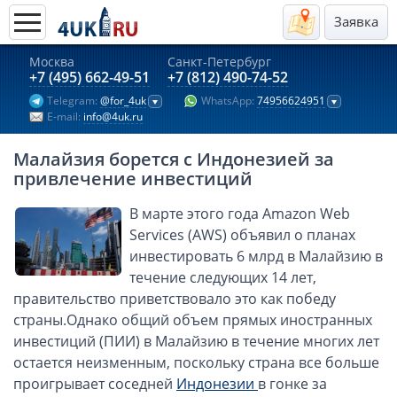
Заявка
Москва
Санкт-Петербург
Актуальные предложения 2026
+7 (495) 662-49-51
+7 (812) 490-74-52
Telegram:
@for_4uk
WhatsApp:
74956624951
Компании в Гонконге
E-mail:
info@4uk.ru
Английские компании LTD
Малайзия борется с Индонезией за
Киргизия (компания и счёт)
привлечение инвестиций
Компании в Китае
В марте этого года Amazon Web
Kомпания в Канаде с лицензией MSB
Services (AWS) объявил о планах
Казахстан (компания и счёт)
инвестировать 6 млрд в Малайзию в
Открытие счета в банках Казахстана
течение следующих 14 лет,
Платежная система Гонконга
правительство приветствовало это как победу
страны.Однако общий объем прямых иностранных
Платежная система Великобритании
инвестиций (ПИИ) в Малайзию в течение многих лет
Платежная система Маврикия
остается неизменным, поскольку страна все больше
Платежная система Казахстана
проигрывает соседней
Индонезии
в гонке за