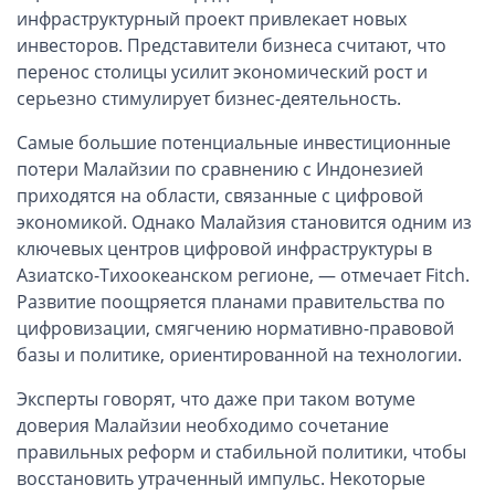
инфраструктурный проект привлекает новых
Открытие счета в платежной системе
инвесторов. Представители бизнеса считают, что
перенос столицы усилит экономический рост и
Мерчант аккаунт
серьезно стимулирует бизнес-деятельность.
VAT номер (НДС)
Самые большие потенциальные инвестиционные
потери Малайзии по сравнению с Индонезией
Проверка названий Английских компаний
приходятся на области, связанные с цифровой
экономикой. Однако Малайзия становится одним из
Регистрация торговой марки в UK и в Европе
ключевых центров цифровой инфраструктуры в
Азиатско-Тихоокеанском регионе, — отмечает Fitch.
Дополнительные услуги
Развитие поощряется планами правительства по
цифровизации, смягчению нормативно-правовой
Правовые услуги
базы и политике, ориентированной на технологии.
Эксперты говорят, что даже при таком вотуме
Информация, статьи
доверия Малайзии необходимо сочетание
правильных реформ и стабильной политики, чтобы
Способы оплаты
восстановить утраченный импульс. Некоторые