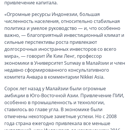
ОАЭ, Дубай (компания и счёт)
привлечение капитала.
ОАЭ, Аджман (компания и счёт)
«Огромные ресурсы Индонезии, большая
Оффшоры в Панаме
численность населения, относительно стабильная
политика и умелое руководство — и, что особенно
Оффшоры на Сейшелах
важно, — благоприятный инвестиционный климат и
Турция (компания и счёт)
сильные перспективы роста привлекают
Счёт и карта в Турции для физлиц
долгосрочных иностранных инвесторов со всего
Cчёт в Турции для компании
мира», — говорит Йе Ким Ленг, профессор
экономики в Университет Sunway в Малайзии и член
Счёт и карта в Киргизии для физлиц
недавно сформированного консультативного
Гражданство Вануату
комитета Анвара в комментарии Nikkei Asia.
Гражданство Сьерра-Леоне
Сорок лет назад у Малайзии были огромные
Европейские и резидентные компании
амбиции в Юго-Восточной Азии. Привлечение ПИИ,
особенно в промышленность и технологии,
Английские партнерства LLP
ставилось во главе угла. В экономике были
Ирландские компании LTD
отмечены некоторые заметные успехи. Но с 2008
года страна ежегодно привлекала все меньше
Ирландские партнерства LP