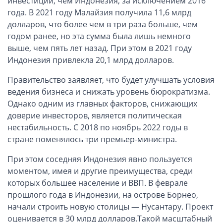
инвестиций, чем Индонезия, за исключением 2016
Компании в Сингапуре
года. В 2021 году Малайзия получила 11,6 млрд
Компании на Кипре
долларов, что более чем в три раза больше, чем
Канадские компании LTD
годом ранее, но эта сумма была лишь немного
выше, чем пять лет назад. При этом в 2021 году
Канадские партнерства LP
Индонезия привлекла 20,1 млрд долларов.
Компании в США (Флорида)
Правительство заявляет, что будет улучшать условия
Оффшорные компании
ведения бизнеса и снижать уровень бюрократизма.
Однако одним из главных факторов, снижающих
Оффшоры в Белизе
доверие инвесторов, является политическая
Оффшоры на БВО (BVI)
нестабильность. С 2018 по ноябрь 2022 годы в
Оффшоры на Маршалловых Островах
стране поменялось три премьер-министра.
Оффшоры в Панаме
При этом соседняя Индонезия явно пользуется
моментом, имея и другие преимущества, среди
Финансовая отчетность
которых большее население и ВВП. В феврале
прошлого года в Индонезии, на острове Борнео,
Ликвидация зарубежных компаний
начали строить новую столицы — Нусантару. Проект
оценивается в 30 млрд долларов.Такой масштабный
Открытие счёта