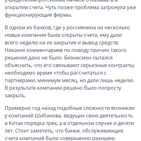
ОАЭ, Дубай (компания и счёт)
открытии счета. Чуть позже проблема затронула уже
ОАЭ, Аджман (компания и счёт)
функционирующие фирмы.
Оффшоры в Панаме
В одном из банков, где у россиянина на несколько
Оффшоры на Сейшелах
новых компании были открыты счета, ему дали
Турция (компания и счёт)
всего неделю на их закрытие и вывод средств.
Счёт и карта в Турции для физлиц
Никаких комментариев по поводу причин такого
решения дано не было. Бизнесмен пытался
Cчёт в Турции для компании
объяснить, что его связывают серьезные контракты,
Счёт и карта в Киргизии для физлиц
необходимо время чтобы рассчитаться с
Гражданство Вануату
партнерами, минимум месяц, но дали лишь неделю.
Гражданство Сьерра-Леоне
В результате компании решено было попросту
закрыть.
Европейские и резидентные компании
Примерно год назад подобные сложности возникли
Английские партнерства LLP
у компаний Шибанова, ведущих свою деятельность
в Китае порядка трех, а в отдельном случае и десяти
Ирландские компании LTD
лет. Стоит заметить, что банки, обслуживающие
Ирландские партнерства LP
счета компаний были совершенно разными.