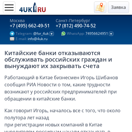
Заявка
Москва
Санкт-Петербург
Актуальные предложения 2026
+7 (495) 662-49-51
+7 (812) 490-74-52
Telegram:
@for_4uk
WhatsApp:
74956624951
Компании в Гонконге
E-mail:
info@4uk.ru
Английские компании LTD
Китайские банки отказываются
Киргизия (компания и счёт)
обслуживать российских граждан и
Компании в Китае
вынуждают их закрывать счета
Kомпания в Канаде с лицензией MSB
Работающий в Китае бизнесмен Игорь Шибанов
Казахстан (компания и счёт)
сообщил РИА Новости о том, какие трудности
Открытие счета в банках Казахстана
возникают у российских предпринимателей при
обращении в китайские банки.
Платежная система Гонконга
Платежная система Великобритании
Как говорит Игорь, началось все с того, что около
Платежная система Маврикия
полутора лет назад
при регистрации новых компаний в Китае
Платежная система Казахстана
учредителям-россиянам начали отказывать в