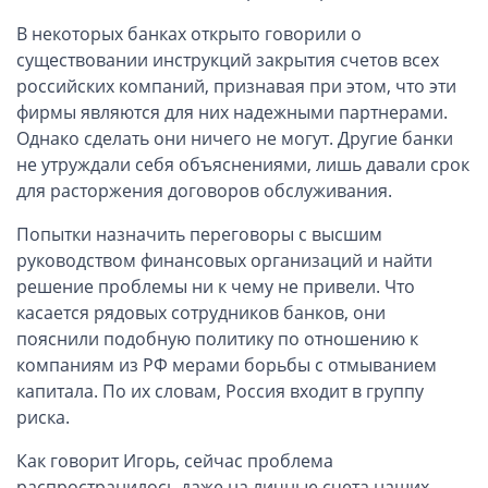
Компании в Сингапуре
В некоторых банках открыто говорили о
Компании на Кипре
существовании инструкций закрытия счетов всех
Канадские компании LTD
российских компаний, признавая при этом, что эти
Канадские партнерства LP
фирмы являются для них надежными партнерами.
Однако сделать они ничего не могут. Другие банки
Компании в США (Флорида)
не утруждали себя объяснениями, лишь давали срок
Оффшорные компании
для расторжения договоров обслуживания.
Оффшоры в Белизе
Попытки назначить переговоры с высшим
руководством финансовых организаций и найти
Оффшоры на БВО (BVI)
решение проблемы ни к чему не привели. Что
Оффшоры на Маршалловых Островах
касается рядовых сотрудников банков, они
Оффшоры в Панаме
пояснили подобную политику по отношению к
компаниям из РФ мерами борьбы с отмыванием
Финансовая отчетность
капитала. По их словам, Россия входит в группу
риска.
Ликвидация зарубежных компаний
Как говорит Игорь, сейчас проблема
Открытие счёта
распространилось даже на личные счета наших