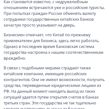
Как становится известно, с недружелюбным
Вопросы и ответы
отношением встречаются уже и российские туристы.
При попытках граждан России обменять валюту
Автоматический обмен информацией
сотрудники государственных китайских банков
зачастую просто указывают на дверь.
Контакты, схема проезда
Бизнесмен отмечает, что Китай по-прежнему
привлекателен для бизнеса, здесь легко работать.
Однако в последнее время банковская система
государства настроена к нашим соотечественникам
враждебно.
В связи с подобными мерами страдают также
китайские компании, имеющие российских
контрагентов. Они не имеют возможности, получить
средства, переведенные юридическими лицами из
РФ. На данный момент находить выход из таких
ситуаций удается путем открытия счетов в банках
третьих стран. Эти государства не так тщательно
следуют инструкциям, выданным банками-