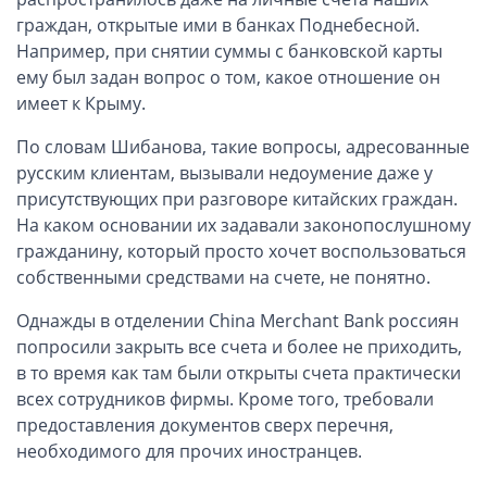
граждан, открытые ими в банках Поднебесной.
Открытие счета в платежной системе
Например, при снятии суммы с банковской карты
ему был задан вопрос о том, какое отношение он
Мерчант аккаунт
имеет к Крыму.
VAT номер (НДС)
По словам Шибанова, такие вопросы, адресованные
русским клиентам, вызывали недоумение даже у
Проверка названий Английских компаний
присутствующих при разговоре китайских граждан.
На каком основании их задавали законопослушному
Регистрация торговой марки в UK и в Европе
гражданину, который просто хочет воспользоваться
собственными средствами на счете, не понятно.
Дополнительные услуги
Однажды в отделении China Merchant Bank россиян
попросили закрыть все счета и более не приходить,
Правовые услуги
в то время как там были открыты счета практически
всех сотрудников фирмы. Кроме того, требовали
Информация, статьи
предоставления документов сверх перечня,
необходимого для прочих иностранцев.
Способы оплаты