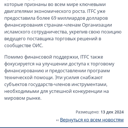
Компании в Сингапуре
которые признаны во всем мире ключевыми
Компании на Кипре
двигателями экономического роста. ITFC уже
предоставила более 69 миллиардов долларов
Канадские компании LTD
финансирования странам-членам Организации
Канадские партнерства LP
исламского сотрудничества, укрепив свою позицию
Компании в США (Флорида)
ведущего поставщика торговых решений в
сообществе ОИС.
Оффшорные компании
Помимо финансовой поддержки, ITFC также
Оффшоры в Белизе
фокусируется на улучшении доступа к торговому
Оффшоры на БВО (BVI)
финансированию и предоставлении программ
технической помощи. Эти усилия снабжают
Оффшоры на Маршалловых Островах
субъектов государств-членов инструментами,
Оффшоры в Панаме
необходимыми для успешной конкуренции на
мировом рынке.
Финансовая отчетность
Ликвидация зарубежных компаний
Размещено:
13 дек 2024
‹‹
Вернуться ко всем новостям
Открытие счёта