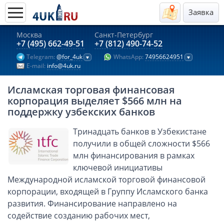
Заявка
Москва
Санкт-Петербург
Актуальные предложения 2026
+7 (495) 662-49-51
+7 (812) 490-74-52
Telegram:
@for_4uk
WhatsApp:
74956624951
Компании в Гонконге
E-mail:
info@4uk.ru
Английские компании LTD
Исламская торговая финансовая
Киргизия (компания и счёт)
корпорация выделяет $566 млн на
Компании в Китае
поддержку узбекских банков
Kомпания в Канаде с лицензией MSB
Тринадцать банков в Узбекистане
Казахстан (компания и счёт)
получили в общей сложности $566
Открытие счета в банках Казахстана
млн финансирования в рамках
ключевой инициативы
Платежная система Гонконга
Международной исламской торговой финансовой
Платежная система Великобритании
корпорации, входящей в Группу Исламского банка
Платежная система Маврикия
развития. Финансирование направлено на
Платежная система Казахстана
содействие созданию рабочих мест,