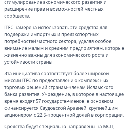
стимулирование экономического развития и
ОАЭ, Дубай (компания и счёт)
расширение прав и возможностей местных
ОАЭ, Аджман (компания и счёт)
сообществ.
Оффшоры в Панаме
ITFC намерена использовать эти средства для
Оффшоры на Сейшелах
поддержки импортных и предэкспортных
Турция (компания и счёт)
потребностей частного сектора, уделяя особое
Счёт и карта в Турции для физлиц
внимание малым и средним предприятиям, которые
Cчёт в Турции для компании
жизненно важны для экономического роста и
устойчивости страны.
Счёт и карта в Киргизии для физлиц
Гражданство Вануату
Эта инициатива соответствует более широкой
Гражданство Сьерра-Леоне
миссии ITFC по предоставлению комплексных
торговых решений странам-членам Исламского
Европейские и резидентные компании
банка развития. Учреждение, в которое в настоящее
время входят 57 государств-членов, в основном
Английские партнерства LLP
финансируется Саудовской Аравией, крупнейшим
Ирландские компании LTD
акционером с 22,5-процентной долей в корпорации.
Ирландские партнерства LP
Средства будут специально направлены на МСП,