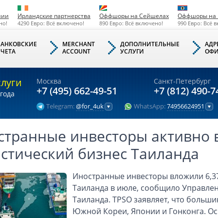
нии
Ирландские партнерства
Оффшоры на Сейшелах
Оффшоры на 
но!
4290 Евро: Всё включено!
890 Евро: Всё включено!
990 Евро: Всё 
БАНКОВСКИЕ
MERCHANT
ДОПОЛНИТЕЛЬНЫЕ
АДР
СЧЕТА
ACCOUNT
УСЛУГИ
ОФИ
слуги
Москва
Санкт-Петербург
+7 (495) 662-49-51
+7 (812) 490-7
года
Telegram:
@for_4uk
WhatsApp:
74956624951
странные инвесторы активно 
истический бизнес Таиланда
Иностранные инвесторы вложили 6,37
Таиланда в июле, сообщило Управлен
Таиланда. TPSO заявляет, что больши
Южной Кореи, Японии и Гонконга. О