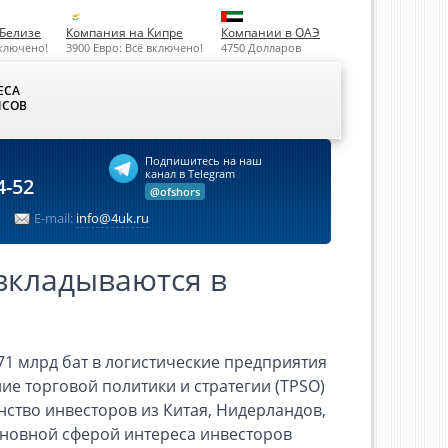
Белизе
Компания на Кипре
Компании в ОАЭ
включено!
3900 Евро: Всё включено!
4750 Долларов
ЕСА
СОВ
Подпишитесь на наш
канал в Telegram
4-52
@ofshors
E-mail:
info@4uk.ru
вкладываются в
1 млрд бат в логистические предприятия
ие торговой политики и стратегии (TPSO)
нство инвесторов из Китая, Нидерландов,
сновной сферой интереса инвесторов