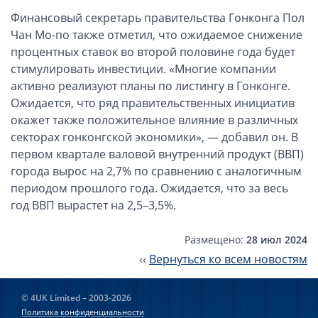
ОАЭ, Дубай (компания и счёт)
Финансовый секретарь правительства Гонконга Пол
ОАЭ, Аджман (компания и счёт)
Чан Мо-по также отметил, что ожидаемое снижение
Оффшоры в Панаме
процентных ставок во второй половине года будет
стимулировать инвестиции. «Многие компании
Оффшоры на Сейшелах
активно реализуют планы по листингу в Гонконге.
Турция (компания и счёт)
Ожидается, что ряд правительственных инициатив
Счёт и карта в Турции для физлиц
окажет также положительное влияние в различных
Cчёт в Турции для компании
секторах гонконгской экономики», — добавил он. В
первом квартале валовой внутренний продукт (ВВП)
Счёт и карта в Киргизии для физлиц
города вырос на 2,7% по сравнению с аналогичным
Гражданство Вануату
периодом прошлого года. Ожидается, что за весь
Гражданство Сьерра-Леоне
год ВВП вырастет на 2,5–3,5%.
Европейские и резидентные компании
Размещено:
28 июл 2024
Английские партнерства LLP
‹‹
Вернуться ко всем новостям
Ирландские компании LTD
© 4UK Limited – 2003-2026
Ирландские партнерства LP
Политика конфиденциальности