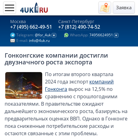
Заявка
Москва
Санкт-Петербург
Актуальные предложения 2026
+7 (495) 662-49-51
+7 (812) 490-74-52
Telegram:
@for_4uk
WhatsApp:
74956624951
Компании в Гонконге
E-mail:
info@4uk.ru
Английские компании LTD
Гонконгские компании достигли
Киргизия (компания и счёт)
двузначного роста экспорта
Компании в Китае
По итогам второго квартала
Kомпания в Канаде с лицензией MSB
2024 года экспорт
компаний
Казахстан (компания и счёт)
Гонконга
вырос на 12,5% по
Открытие счета в банках Казахстана
сравнению с прошлогодними
Платежная система Гонконга
показателями. В правительстве ожидают
дальнейшего экономического роста, базируясь на
Платежная система Великобритании
предварительных оценках ВВП. Однако в Гонконге
Платежная система Маврикия
пока сниженные потребительские расходы и
Платежная система Казахстана
остаются связанные с этим проблемы.