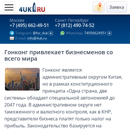
Заявка
Москва
Санкт-Петербург
Актуальные предложения 2026
+7 (495) 662-49-51
+7 (812) 490-74-52
Telegram:
@for_4uk
WhatsApp:
74956624951
Компании в Гонконге
E-mail:
info@4uk.ru
Английские компании LTD
Гонконг привлекает бизнесменов со
Киргизия (компания и счёт)
всего мира
Компании в Китае
Гонконг является
Kомпания в Канаде с лицензией MSB
административным округом Китая,
Казахстан (компания и счёт)
но в рамках конституционного
Открытие счета в банках Казахстана
принципа «Одна страна, две
Платежная система Гонконга
системы» обладает специальной автономией до
2047 года. В административном округе нет
Платежная система Великобритании
таможенного и валютного контроля, как в КНР,
Платежная система Маврикия
представители бизнеса платят только налог на
Платежная система Казахстана
прибыль. Законодательство базируется на