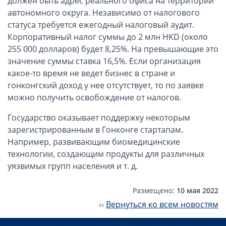
должен быть адрес реального офиса на территории
Компании в Сингапуре
автономного округа. Независимо от налогового
Компании на Кипре
статуса требуется ежегодный налоговый аудит.
Канадские компании LTD
Корпоративный налог суммы до 2 млн HKD (около
255 000 долларов) будет 8,25%. На превышающие это
Канадские партнерства LP
значение суммы ставка 16,5%. Если организация
Компании в США (Флорида)
какое-то время не ведет бизнес в стране и
Оффшорные компании
гонконгский доход у нее отсутствует, то по заявке
можно получить освобождение от налогов.
Оффшоры в Белизе
Государство оказывает поддержку некоторым
Оффшоры на БВО (BVI)
зарегистрированным в Гонконге стартапам.
Оффшоры на Маршалловых Островах
Например, развивающим биомедицинские
Оффшоры в Панаме
технологии, создающим продукты для различных
уязвимых групп населения и т. д.
Финансовая отчетность
Размещено:
10 мая 2022
Ликвидация зарубежных компаний
‹‹
Вернуться ко всем новостям
Открытие счёта