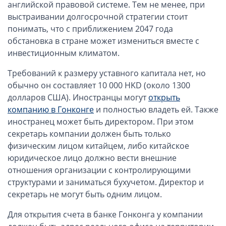
ОАЭ, Дубай (компания и счёт)
английской правовой системе. Тем не менее, при
выстраивании долгосрочной стратегии стоит
ОАЭ, Аджман (компания и счёт)
понимать, что с приближением 2047 года
Оффшоры в Панаме
обстановка в стране может измениться вместе с
Оффшоры на Сейшелах
инвестиционным климатом.
Турция (компания и счёт)
Требований к размеру уставного капитала нет, но
Счёт и карта в Турции для физлиц
обычно он составляет 10 000 HKD (около 1300
Cчёт в Турции для компании
долларов США). Иностранцы могут
открыть
компанию в Гонконге
и полностью владеть ей. Также
Счёт и карта в Киргизии для физлиц
иностранец может быть директором. При этом
Гражданство Вануату
секретарь компании должен быть только
Гражданство Сьерра-Леоне
физическим лицом китайцем, либо китайское
юридическое лицо должно вести внешние
Европейские и резидентные компании
отношения организации с контролирующими
структурами и заниматься бухучетом. Директор и
Английские партнерства LLP
секретарь не могут быть одним лицом.
Ирландские компании LTD
Для открытия счета в банке Гонконга у компании
Ирландские партнерства LP