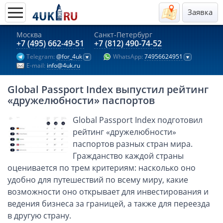
Заявка
Москва
Санкт-Петербург
Актуальные предложения 2026
+7 (495) 662-49-51
+7 (812) 490-74-52
Telegram:
@for_4uk
WhatsApp:
74956624951
Компании в Гонконге
E-mail:
info@4uk.ru
Английские компании LTD
Global Passport Index выпустил рейтинг
Киргизия (компания и счёт)
«дружелюбности» паспортов
Компании в Китае
Global Passport Index подготовил
Kомпания в Канаде с лицензией MSB
рейтинг «дружелюбности»
Казахстан (компания и счёт)
паспортов разных стран мира.
Открытие счета в банках Казахстана
Гражданство каждой страны
Платежная система Гонконга
оценивается по трем критериям: насколько оно
удобно для путешествий по всему миру, какие
Платежная система Великобритании
возможности оно открывает для инвестирования и
Платежная система Маврикия
ведения бизнеса за границей, а также для переезда
Платежная система Казахстана
в другую страну.