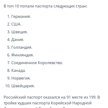
ОАЭ, Дубай (компания и счёт)
В топ-10 попали паспорта следующих стран:
ОАЭ, Аджман (компания и счёт)
Оффшоры в Панаме
Германия.
Оффшоры на Сейшелах
США.
Турция (компания и счёт)
Швеция.
Счёт и карта в Турции для физлиц
Дания.
Cчёт в Турции для компании
Голландия.
Счёт и карта в Киргизии для физлиц
Финляндия.
Гражданство Вануату
Соединенное Королевство.
Гражданство Сьерра-Леоне
Канада.
Европейские и резидентные компании
Норвегия.
Швейцария.
Английские партнерства LLP
Ирландские компании LTD
Российский паспорт оказался на 91 месте из 199. В
Ирландские партнерства LP
тройке худших паспорта Корейской Народной