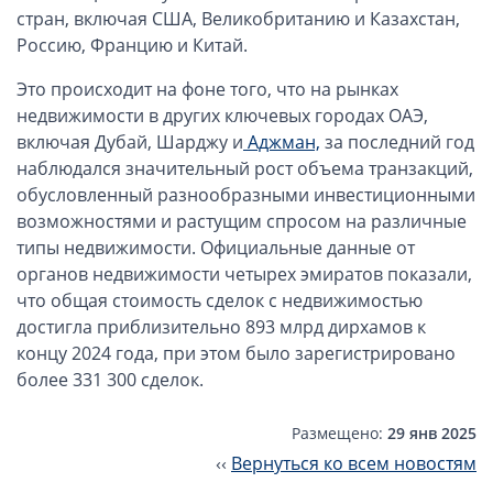
Компании в Сингапуре
стран, включая США, Великобританию и Казахстан,
Компании на Кипре
Россию, Францию ​​и Китай.
Канадские компании LTD
Это происходит на фоне того, что на рынках
Канадские партнерства LP
недвижимости в других ключевых городах ОАЭ,
Компании в США (Флорида)
включая Дубай, Шарджу и
Аджман,
за последний год
наблюдался значительный рост объема транзакций,
Оффшорные компании
обусловленный разнообразными инвестиционными
возможностями и растущим спросом на различные
Оффшоры в Белизе
типы недвижимости. Официальные данные от
Оффшоры на БВО (BVI)
органов недвижимости четырех эмиратов показали,
что общая стоимость сделок с недвижимостью
Оффшоры на Маршалловых Островах
достигла приблизительно 893 млрд дирхамов к
Оффшоры в Панаме
концу 2024 года, при этом было зарегистрировано
более 331 300 сделок.
Финансовая отчетность
Ликвидация зарубежных компаний
Размещено:
29 янв 2025
‹‹
Вернуться ко всем новостям
Открытие счёта