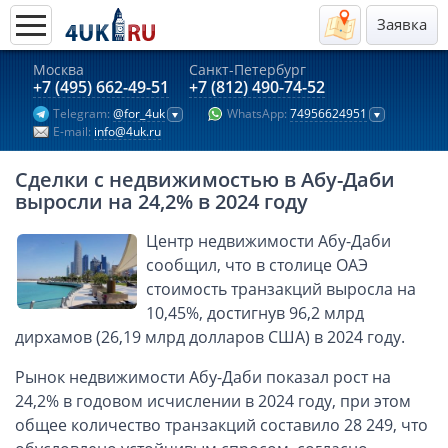
Заявка
Москва
Санкт-Петербург
Актуальные предложения 2026
+7 (495) 662-49-51
+7 (812) 490-74-52
Telegram:
@for_4uk
WhatsApp:
74956624951
Компании в Гонконге
E-mail:
info@4uk.ru
Английские компании LTD
Сделки с недвижимостью в Абу-Даби
Киргизия (компания и счёт)
выросли на 24,2% в 2024 году
Компании в Китае
Центр недвижимости Абу-Даби
Kомпания в Канаде с лицензией MSB
сообщил, что в столице ОАЭ
Казахстан (компания и счёт)
стоимость транзакций выросла на
Открытие счета в банках Казахстана
10,45%, достигнув 96,2 млрд
Платежная система Гонконга
дирхамов (26,19 млрд долларов США) в 2024 году.
Платежная система Великобритании
Рынок недвижимости Абу-Даби показал рост на
Платежная система Маврикия
24,2% в годовом исчислении в 2024 году, при этом
общее количество транзакций составило 28 249, что
Платежная система Казахстана