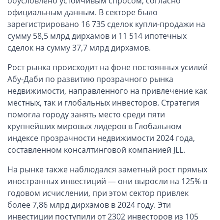
обусловлено устойчивым спросом, согласно
ОАЭ, Дубай (компания и счёт)
официальным данным. В секторе было
ОАЭ, Аджман (компания и счёт)
зарегистрировано 16 735 сделок купли-продажи на
Оффшоры в Панаме
сумму 58,5 млрд дирхамов и 11 514 ипотечных
сделок на сумму 37,7 млрд дирхамов.
Оффшоры на Сейшелах
Турция (компания и счёт)
Рост рынка происходит на фоне постоянных усилий
Счёт и карта в Турции для физлиц
Абу-Даби по развитию прозрачного рынка
недвижимости, направленного на привлечение как
Cчёт в Турции для компании
местных, так и глобальных инвесторов. Стратегия
Счёт и карта в Киргизии для физлиц
помогла городу занять место среди пяти
Гражданство Вануату
крупнейших мировых лидеров в Глобальном
Гражданство Сьерра-Леоне
индексе прозрачности недвижимости 2024 года,
составленном консалтинговой компанией JLL.
Европейские и резидентные компании
На рынке также наблюдался заметный рост прямых
Английские партнерства LLP
иностранных инвестиций — они выросли на 125% в
годовом исчислении, при этом сектор привлек
Ирландские компании LTD
более 7,86 млрд дирхамов в 2024 году. Эти
Ирландские партнерства LP
инвестиции поступили от 2302 инвесторов из 105