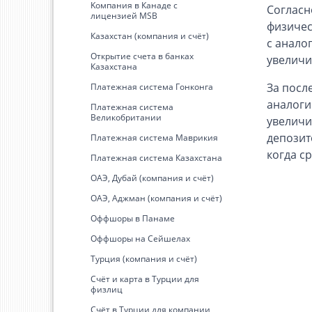
Kомпания в Канаде с
Согласн
лицензией MSB
физичес
Казахстан (компания и счёт)
с анало
Открытие счета в банках
увеличи
Казахстана
За посл
Платежная система Гонконга
аналоги
Платежная система
Великобритании
увеличи
депозит
Платежная система Маврикия
когда с
Платежная система Казахстана
ОАЭ, Дубай (компания и счёт)
ОАЭ, Аджман (компания и счёт)
Оффшоры в Панаме
Оффшоры на Сейшелах
Турция (компания и счёт)
Счёт и карта в Турции для
физлиц
Cчёт в Турции для компании