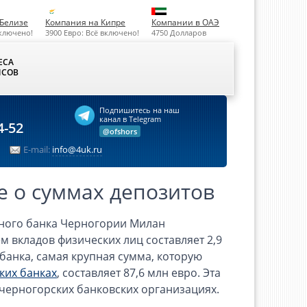
Белизе
Компания на Кипре
Компании в ОАЭ
включено!
3900 Евро: Всё включено!
4750 Долларов
ЕСА
СОВ
Подпишитесь на наш
канал в Telegram
4-52
@ofshors
E-mail:
info@4uk.ru
 о суммах депозитов
ьного банка Черногории Милан
 вкладов физических лиц составляет 2,9
банка, самая крупная сумма, которую
ких банках
, составляет 87,6 млн евро. Эта
 черногорских банковских организациях.