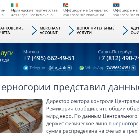
нии
Ирландские партнерства
Оффшоры на Сейшелах
Оффшоры на 
но!
4290 Евро: Всё включено!
890 Евро: Всё включено!
990 Евро: Всё 
БАНКОВСКИЕ
MERCHANT
ДОПОЛНИТЕЛЬНЫЕ
АДР
СЧЕТА
ACCOUNT
УСЛУГИ
ОФИ
слуги
Москва
Санкт-Петербург
+7 (495) 662-49-51
+7 (812) 490-7
года
Telegram:
@for_4uk
WhatsApp:
74956624951
Черногории представил данные
Директор сектора контроля Централ
Ремикович сообщил, что общий объем
млрд евро. По данным Центрального 
держит физическое лицо в
черногорс
сумма распределена на счетах в трех